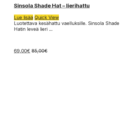
L-XL
Sinsola Shade Hat – lierihattu
S-M
Lue lisää
Quick View
Luotettava kesähattu vaelluksille. Sinsola Shade
Hatin leveä lieri ...
69,00
€
85,00
€