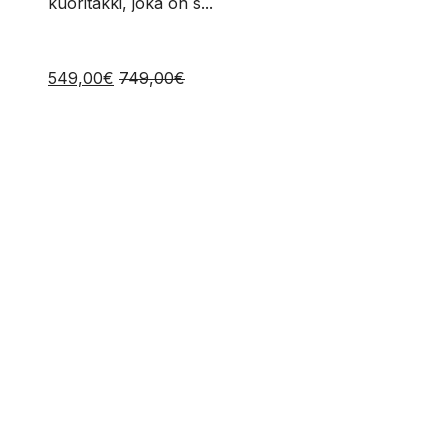
kuoritakki, joka on s...
549,00
€
749,00
€