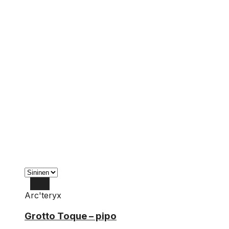
Arc'teryx
OS
Grotto Toque – pipo