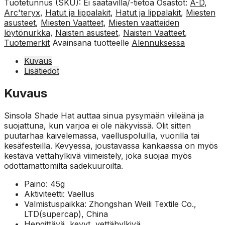
Tuotetunnus (SKU):
Ei saatavilla/-tietoa
Osastot:
A-D
,
Arc'teryx
,
Hatut ja lippalakit
,
Hatut ja lippalakit
,
Miesten
asusteet
,
Miesten Vaatteet
,
Miesten vaatteiden
löytönurkka
,
Naisten asusteet
,
Naisten Vaatteet
,
Tuotemerkit
Avainsana tuotteelle
Alennuksessa
Kuvaus
Lisätiedot
Kuvaus
Sinsola Shade Hat auttaa sinua pysymään viileänä ja
suojattuna, kun varjoa ei ole näkyvissä. Olit sitten
puutarhaa kaivelemassa, vaelluspoluilla, vuorilla tai
kesäfesteillä. Kevyessä, joustavassa kankaassa on myös
kestävä vettähylkivä viimeistely, joka suojaa myös
odottamattomilta sadekuuroilta.
Paino: 45g
Aktiviteetti: Vaellus
Valmistuspaikka: Zhongshan Weili Textile Co.,
LTD(supercap), China
Hengittävä, kevyt, vettähylkivä