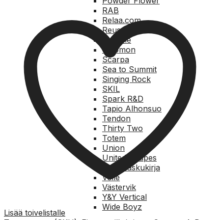
Powder Flower
RAB
Relaa.com
Reusch
Rungne
Salomon
Scarpa
Sea to Summit
Singing Rock
SKIL
Spark R&D
Tapio Alhonsuo
Tendon
Thirty Two
Totem
Union
United Shapes
Vapaalaskukirja
Voile
Västervik
Y&Y Vertical
Wide Boyz
Lisää toivelistalle