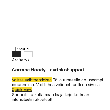
Arc'teryx
XL
Cormac Hoody – aurinkohuppari
L
Valitse vaihtoehdoista
Tällä tuotteella on useampi
M
muunnelma. Voit tehdä valinnat tuotteen sivulla.
Quick View
Suunniteltu kattamaan laaja kirjo korkean
intensiteetin aktiviteett...