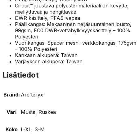
Circuit™ joustava polyesterimateriaali on kevyttä,
miellyttävää ja hengittävää
DWR käsittely, PFAS-vapaa
Päällikangas: Mekaaninen neljäsuuntainen jousto,
99gsm, FC0 DWR-vettähylkivyyskäsittely – 100%
Polyesteri
Vuorikangas: Spacer mesh -verkkokangas, 175gsm
– 100% Polyesteri
Kankaan alkuperä: Taiwan
Värjäyksen alkuperä: Taiwan
Lisätiedot
Brändi
Arc'teryx
Väri
Musta, Ruskea
Koko
L-XL, S-M