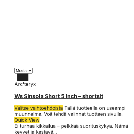
Arc'teryx
10
Ws Sinsola Short 5 inch – shortsit
4
Valitse vaihtoehdoista
Tällä tuotteella on useampi
6
muunnelma. Voit tehdä valinnat tuotteen sivulla.
Quick View
8
Ei turhaa kikkailua – pelkkää suorituskykyä. Nämä
kevyet ja kestävä...