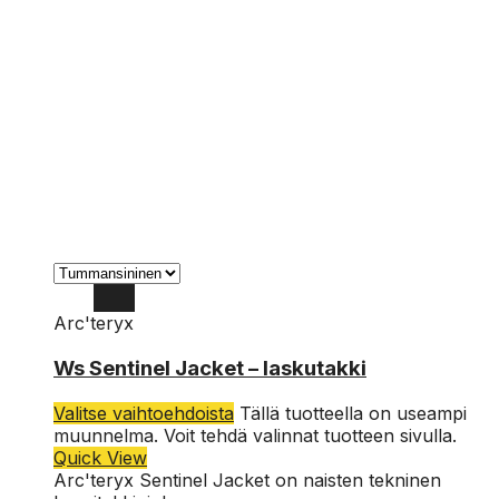
Arc'teryx
L
Ws Sentinel Jacket – laskutakki
M
Valitse vaihtoehdoista
Tällä tuotteella on useampi
S
muunnelma. Voit tehdä valinnat tuotteen sivulla.
Quick View
Arc'teryx Sentinel Jacket on naisten tekninen