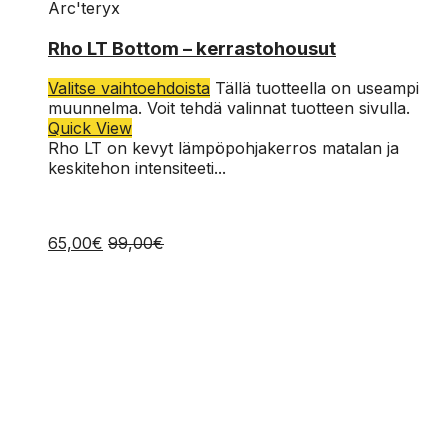
Arc'teryx
XL
Rho LT Bottom – kerrastohousut
L
Valitse vaihtoehdoista
Tällä tuotteella on useampi
M
muunnelma. Voit tehdä valinnat tuotteen sivulla.
Quick View
Rho LT on kevyt lämpöpohjakerros matalan ja
keskitehon intensiteeti...
65,00
€
99,00
€