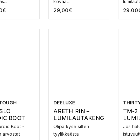
s...
kovaa...
lumilaut
0
€
29,00
€
29,00
 TOUGH
DEELUXE
THIRT
SLO
ARETH RIN –
TM-2 
IC BOOT
LUMILAUTAKENG
LUMI
. CUSHION
ÄT
ÄT
rdic Boot -
Olipa kyse sitten
Jos hal
 arvostat
tyylikkäästä
istuvuut
NOVILLAINE