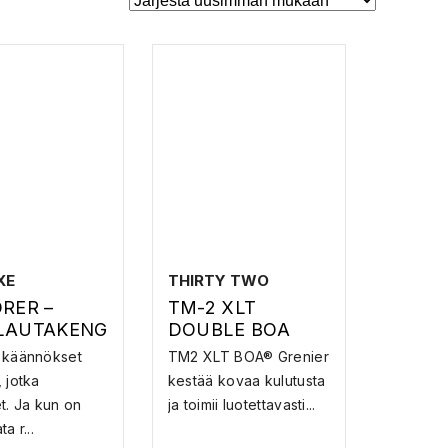
XE
THIRTY TWO
RER –
TM-2 XLT
LAUTAKENG
DOUBLE BOA
GRENIER –
 käännökset
TM2 XLT BOA® Grenier
LUMILAUTAKENG
 jotka
kestää kovaa kulutusta
ÄT
t. Ja kun on
ja toimii luotettavasti...
a r...