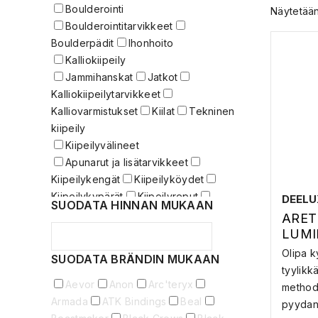
Boulderointi
Näytetään
Boulderointitarvikkeet
Boulderpädit
Ihonhoito
Kalliokiipeily
Jammihanskat
Jatkot
Kalliokiipeilytarvikkeet
Kalliovarmistukset
Kiilat
Tekninen
kiipeily
Kiipeilyvälineet
Apunarut ja lisätarvikkeet
Kiipeilykengät
Kiipeilyköydet
Kiipeilykypärät
Kiipeilyreput
DEELU
SUODATA HINNAN MUKAAN
Kiipeilypaketit
Kiipeilyvaljaat
ARET
Kiipeilyveitset
Köysipussit
LUMI
Laskeutumis- eli staattisetköydet
ÄT
Olipa k
SUODATA BRÄNDIN MUKAAN
Mankka
Mankkapussit ja tarvikkeet
tyylikk
Puoliköydet
Slingit
Aevor
Anon
Arc'teryx
methodi
Sulkurenkaat
Sulkurenkaat
Armada
ATK Bindings
Beal
pyydanp
lukittavat
Tarvikesulkurenkaat