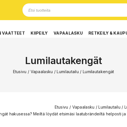
N VAATTEET
KIIPEILY
VAPAALASKU
RETKEILY & KAUP
Lumilautakengät
Etusivu
/
Vapaalasku
/
Lumilautailu
/
Lumilautakengät
Etusivu
/
Vapaalasku
/
Lumilautailu
/
L
gät hakusessa? Meiltä löydät etsimäsi laatubrändeiltä helposti ja 