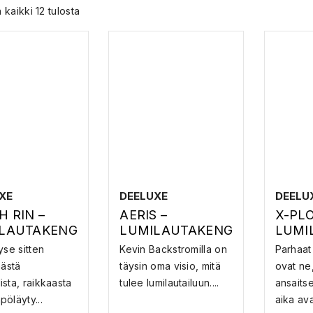
 kaikki 12 tulosta
XE
DEELUXE
DEELU
H RIN –
AERIS –
X-PLO
LAUTAKENG
LUMILAUTAKENG
LUMI
ÄT
ÄT
yse sitten
Kevin Backstromilla on
Parhaat
äästä
täysin oma visio, mitä
ovat ne,
sta, raikkaasta
tulee lumilautailuun....
ansaitse
öläyty...
aika avat