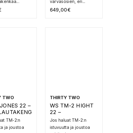
akenkää...
varvasosien, eri...
€
649,00
€
Y TWO
THIRTY TWO
JONES 22 –
WS TM-2 HIGHT
LAUTAKENG
22 –
LUMILAUTAKENG
uat TM-2:n
Jos haluat TM-2:n
ÄT
ta ja joustoa
istuvuutta ja joustoa