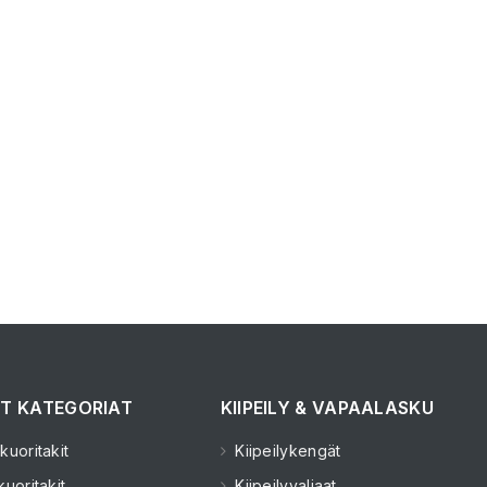
T KATEGORIAT
KIIPEILY & VAPAALASKU
kuoritakit
Kiipeilykengät
uoritakit
Kiipeilyvaljaat