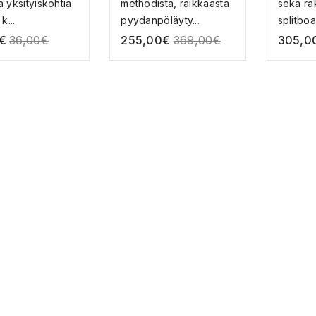
 yksityiskohtia
methodista, raikkaasta
sekä ra
k...
pyydanpöläyty...
splitboa
ETTELUSUK
€
36,00
€
255,00
€
369,00
€
305,0