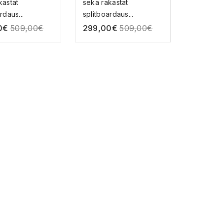
kastat
sekä rakastat
rdaus...
splitboardaus...
0
€
509,00
€
299,00
€
509,00
€