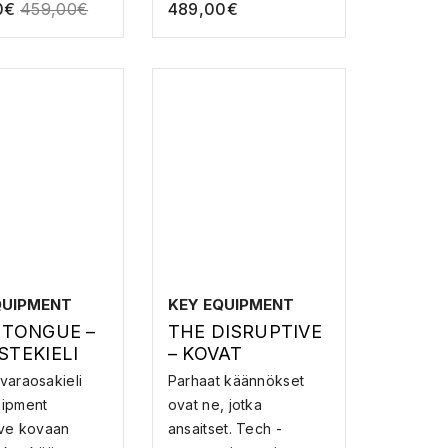
0
€
459,00
€
489,00
€
QUIPMENT
KEY EQUIPMENT
 TONGUE –
THE DISRUPTIVE
STEKIELI
– KOVAT
SPLITTIKENGÄT
varaosakieli
Parhaat käännökset
uipment
ovat ne, jotka
ive kovaan
ansaitset. Tech -