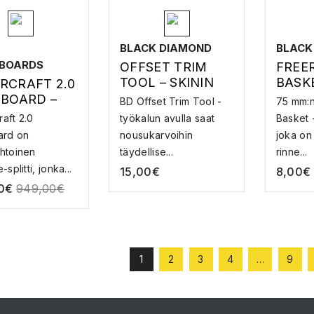
BLACK DIAMOND
BLACK
BOARDS
OFFSET TRIM
FREE
TOOL – SKININ
BASK
RCRAFT 2.0
LEIKKAUSVÄLINE
VARA
TBOARD –
BD Offset Trim Tool -
75 mm:n
TBOARD
aft 2.0
työkalun avulla saat
Basket 
ard on
nousukarvoihin
joka on 
htoinen
täydellise...
rinne...
-splitti, jonka...
15,00
€
8,00
€
0
€
949,00
€
1
2
3
4
…
9