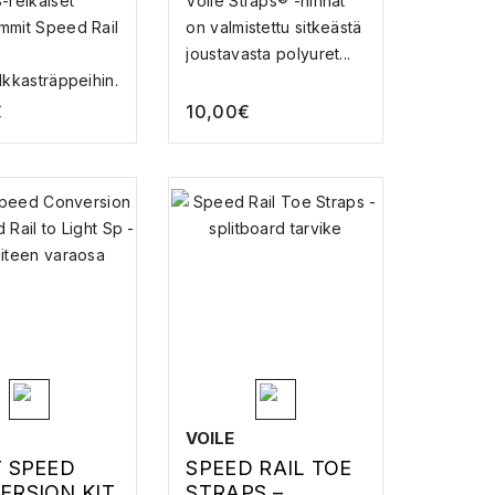
-reikäiset
Voile Straps® -hihnat
TISITEEN
mmit Speed Rail
on valmistettu sitkeästä
OSA
joustavasta polyuret...
lkkasträppeihin....
€
10,00
€
VOILE
T SPEED
SPEED RAIL TOE
ERSION KIT
STRAPS –