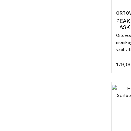
161
161W
ORTO
162
162W
PEAK 
163
163-169
LASK
Ortovo
164
164W
monikä
165W
166
vaativill
167
168
179,0
169W
170
170-176
171
172
173
175
177-183
178
179
180
181