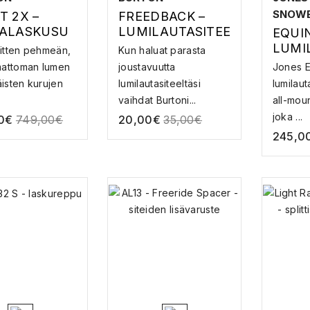
SNOW
T 2X –
FREEDBACK –
ALASKUSU
LUMILAUTASITEE
EQUI
N VARAOSA
LUMI
sitten pehmeän,
Kun haluat parasta
T
attoman lumen
joustavuutta
Jones E
äisten kurujen
lumilautasiteeltäsi
lumilaut
vaihdat Burtoni...
all-moun
joka ...
0
€
749,00
€
20,00
€
35,00
€
245,0