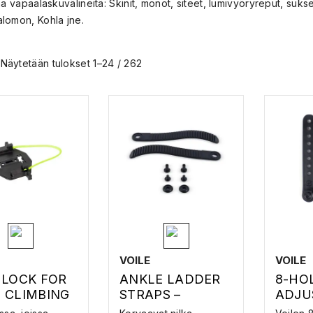
ma vapaalaskuvälineitä: Skinit, monot, siteet, lumivyöryreput, suk
lomon, Kohla jne.
Näytetään tulokset 1–24 / 262
VOILE
VOILE
 LOCK FOR
ANKLE LADDER
8-HO
 CLIMBING
STRAPS –
ADJU
S –
SPLITTISITEEN
STRA