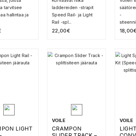
ssa, joissa
Korvaavat nilka
Voilen 8
TBOARD
VARAOSA
SPLIT
ja tarvitsee
laddereiden -strapit
säätöre
IKE
VARA
a hallintaa ja
Speed Rail- ja Light
-
Rail -spl...
siteenni
€
22,00
€
18,00
VOILE
VOILE
PON LIGHT
CRAMPON
LIGH
–
SLIDER TRACK –
CONV