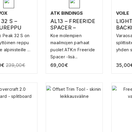
VOX
ATK BINDINGS
VOILE
32 S –
AL13 – FREERIDE
LIGHT
UREPPU
SPACER –
BACK
SITEIDEN
KIT –
x Peak 32 S on
Koe molempien
Varaosas
LISÄVARUSTE
SPLIT
yttöinen reppu
maailmojen parhaat
splittisi
VARA
e alpinisteille ...
puolet ATK:n Freeride
yhden sa
Spacer -lisä...
0
€
239,00
€
69,00
€
35,00