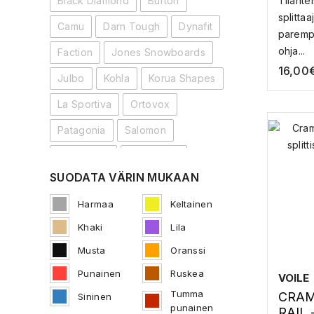
Tilantei
Black Diamond
Burton
SPLI
splittaa
TARV
Camu
Darn Tough
Dynafit
parempa
ohja...
Faction
Jones Snowboards
16,00
Julbo
Kohla
Korua Shapes
La Sportiva
Ortovox
Patagonia
Salomon
Spark R&D
Spark R&D
SUODATA VÄRIN MUKAAN
Thirty Two
Union
Harmaa
Keltainen
United Shapes
Voile
Amplid
Khaki
Lila
Arva
Blue Ice
Deeluxe
Musta
Oranssi
Fjell
Key Equipment
Punainen
Ruskea
VOILE
Tumma
CRAM
Sininen
punainen
RAIL 