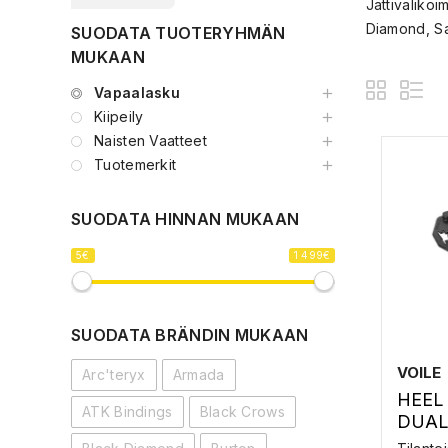
Jättivalikoi
Diamond, Sa
SUODATA TUOTERYHMÄN
MUKAAN
Vapaalasku
Kiipeily
Naisten Vaatteet
Tuotemerkit
SUODATA HINNAN MUKAAN
5€
1 499€
SUODATA BRÄNDIN MUKAAN
VOILE
Arc'teryx
Armada
HEEL
ATK Bindings
Black Crows
DUAL
HEEL