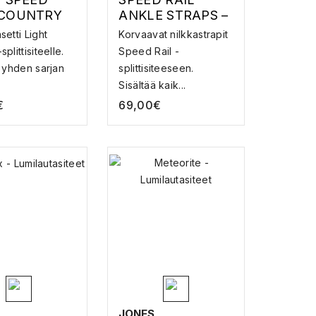
COUNTRY
ANKLE STRAPS –
SPLITBOARD
etti Light
Korvaavat nilkkastrapit
TISITEEN
TARVIKE
plittisiteelle.
Speed Rail -
OSA
ä yhden sarjan
splittisiteeseen.
Sisältää kaik...
€
69,00
€
JONES