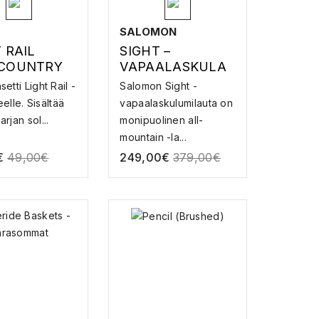
SALOMON
 RAIL
SIGHT –
COUNTRY
VAPAALASKULA
UTA
etti Light Rail -
Salomon Sight -
TISITEEN
teelle. Sisältää
vapaalaskulumilauta on
OSA
rjan sol...
monipuolinen all-
mountain -la...
€
49,00
€
249,00
€
379,00
€