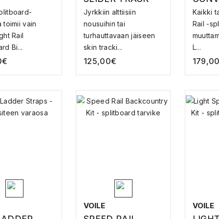
TTISITEEN
SPLITTISITEEN
(SPEE
litboard-
Jyrkkiin alttiisiin
Kaikki 
AUTA
JÄÄRAUTA
LIGHT
 toimii vain
nousuihin tai
Rail -spl
SPLIT
ght Rail
turhauttavaan jäiseen
muuttam
VARA
rd Bi...
skin tracki...
L...
0
€
125,00
€
179,0
VOILE
VOILE
LADDER
SPEED RAIL
LIGH