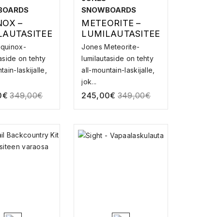
BOARDS
SNOWBOARDS
NOX –
METEORITE –
LAUTASITEE
LUMILAUTASITEE
T
quinox-
Jones Meteorite-
aside on tehty
lumilautaside on tehty
tain-laskijalle,
all-mountain-laskijalle,
jok...
0
€
349,00
€
245,00
€
349,00
€