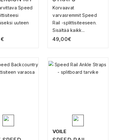
D RAIL TO
SPLITBOARD
tarvittava Speed
Korvaavat
 SP –
TARVIKE
ittisiteesi
varvasremmit Speed
TISITEEN
iseksi uuteen
Rail -splittisiteeseen.
OSA
Sisältää kaikk...
0
€
49,00
€
VOILE
T SPEED
SPEED RAIL