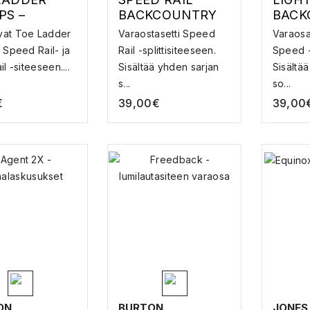
PS –
BACKCOUNTRY
BACK
TTISITEEN
KIT –
KIT –
vat Toe Ladder
Varaostasetti Speed
Varaosas
OSA
SPLITBOARD
SPLIT
t Speed Rail- ja
Rail -splittisiteeseen.
Speed -s
TARVIKE
VARA
il -siteeseen....
Sisältää yhden sarjan
Sisältä
s...
so...
€
39,00
€
39,00
ON
BURTON
JONES