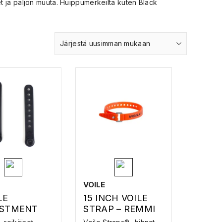
set ja paljon muuta. Huippumerkeiltä kuten Black
Järjestä uusimman mukaan
VOILE
LE
15 INCH VOILE
STMENT
STRAP – REMMI
PS –