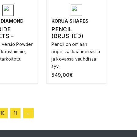
 DIAMOND
KORUA SHAPES
RIDE
PENCIL
ETS –
(BRUSHED)
SOMMAT
 versio Powder
Pencil on omiaan
-koristamme,
nopeissa käännöksissä
tarkoitettu
ja kovassa vauhdissa
syv...
549,00
€
10
11
→