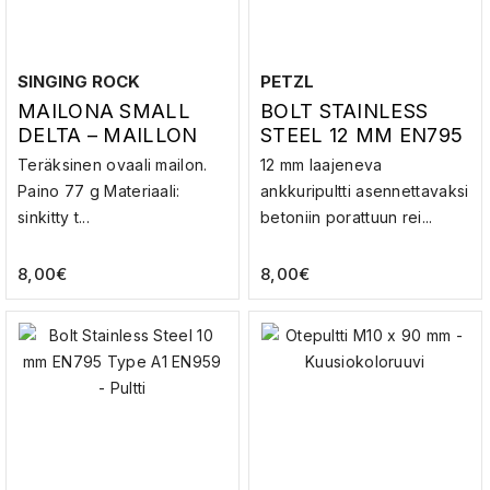
SINGING ROCK
PETZL
MAILONA SMALL
BOLT STAINLESS
DELTA – MAILLON
STEEL 12 MM EN795
TYPE A1 EN959 –
Teräksinen ovaali mailon.
12 mm laajeneva
PULTTI
Paino 77 g Materiaali:
ankkuripultti asennettavaksi
sinkitty t...
betoniin porattuun rei...
8,00
€
8,00
€