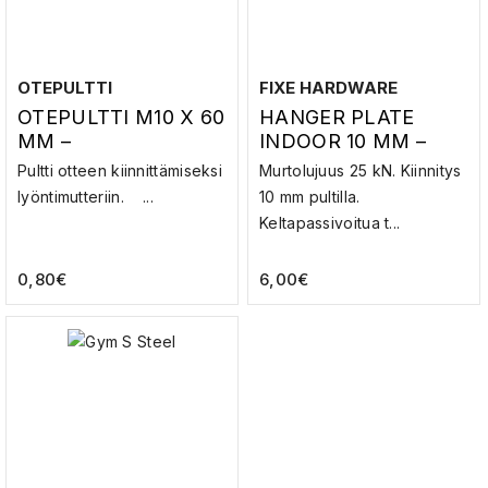
OTEPULTTI
FIXE HARDWARE
OTEPULTTI M10 X 60
HANGER PLATE
MM –
INDOOR 10 MM –
KUUSIOKOLORUUVI
PORAHAAN LEHTI
Pultti otteen kiinnittämiseksi
Murtolujuus 25 kN. Kiinnitys
SISÄKÄYTTÖÖN
lyöntimutteriin. ...
10 mm pultilla.
Keltapassivoitua t...
0,80
€
6,00
€