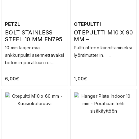
PETZL
OTEPULTTI
BOLT STAINLESS
OTEPULTTI M10 X 90
STEEL 10 MM EN795
MM –
TYPE A1 EN959 –
KUUSIOKOLORUUVI
10 mm laajeneva
Pultti otteen kiinnittämiseksi
PULTTI
ankkuripultti asennettavaksi
lyöntimutteriin. ...
betoniin porattuun rei...
6,00
€
1,00
€