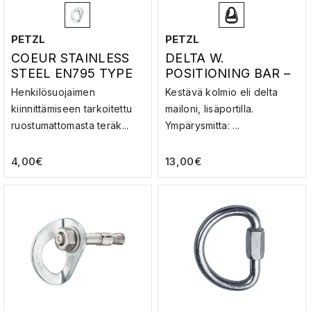
PETZL
PETZL
COEUR STAINLESS
DELTA W.
STEEL EN795 TYPE
POSITIONING BAR –
A EN959 –
MAILLONI
Henkilösuojaimen
Kestävä kolmio eli delta
PORAHAAN LEHTI
kiinnittämiseen tarkoitettu
mailoni, lisäportilla.
ruostumattomasta teräk...
Ympärysmitta: ...
4,00
€
13,00
€