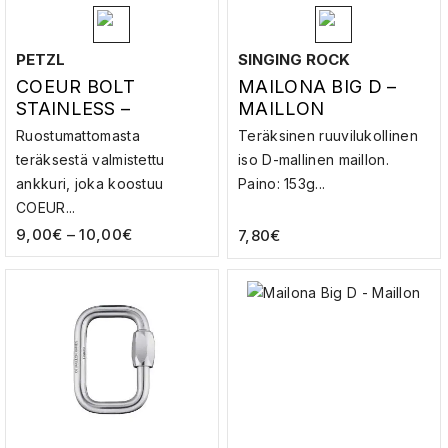
PETZL
SINGING ROCK
COEUR BOLT
MAILONA BIG D –
STAINLESS –
MAILLON
PORAHAAN LEHTI
Ruostumattomasta
Teräksinen ruuvilukollinen
PULTILLA
teräksestä valmistettu
iso D-mallinen maillon.
ankkuri, joka koostuu
Paino: 153g...
COEUR...
9,00
€
–
10,00
€
7,80
€