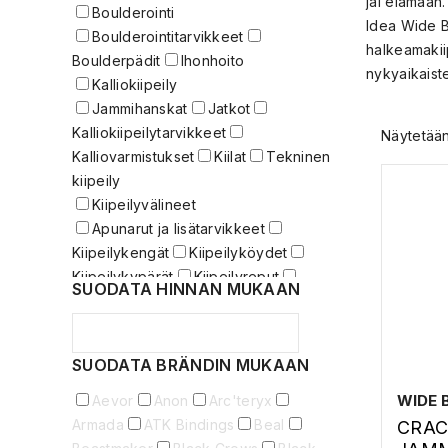
jäi elämään.
Boulderointi
Idea Wide Bo
Boulderointitarvikkeet
halkeamakiip
Boulderpädit
Ihonhoito
nykyaikaiste
Kalliokiipeily
Jammihanskat
Jatkot
Kalliokiipeilytarvikkeet
Näytetään
Kalliovarmistukset
Kiilat
Tekninen
kiipeily
Kiipeilyvälineet
Apunarut ja lisätarvikkeet
Kiipeilykengät
Kiipeilyköydet
Kiipeilykypärät
Kiipeilyreput
SUODATA HINNAN MUKAAN
Kiipeilypaketit
Kiipeilyvaljaat
Kiipeilyveitset
Köysipussit
Laskeutumis- eli staattisetköydet
SUODATA BRÄNDIN MUKAAN
Mankka
Mankkapussit ja tarvikkeet
Puoliköydet
Slingit
WIDE 
Aevor
Anon
Arc'teryx
Sulkurenkaat
Sulkurenkaat
Armada
ATK Bindings
Beal
CRAC
lukittavat
Tarvikesulkurenkaat