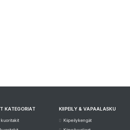
T KATEGORIAT
KIIPEILY & VAPAALASKU
kuoritakit
Kiipeilykengät
kuoritakit
Kiipeilyvaljaat