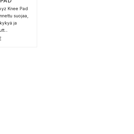
 PAD
oyz Knee Pad
nnettu suojaa,
skykyä ja
t...
€