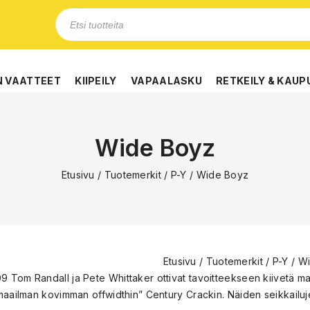
N VAATTEET
KIIPEILY
VAPAALASKU
RETKEILY & KAUP
Wide Boyz
Etusivu
/
Tuotemerkit
/
P-Y
/
Wide Boyz
Etusivu
/
Tuotemerkit
/
P-Y
/
Wi
 Tom Randall ja Pete Whittaker ottivat tavoitteekseen kiivetä m
”maailman kovimman offwidthin” Century Crackin. Näiden seikkailu