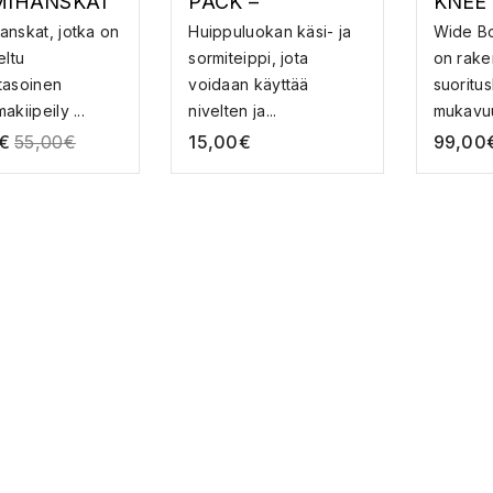
IHANSKAT
PACK –
KNEE
SORMITEIPPI
nskat, jotka on
Huippuluokan käsi- ja
Wide B
eltu
sormiteippi, jota
on rake
tasoinen
voidaan käyttää
suoritu
akiipeily ...
nivelten ja...
mukavuut
€
55,00
€
15,00
€
99,00