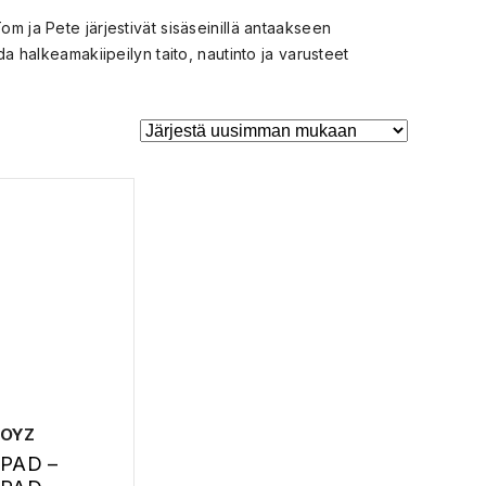
om ja Pete järjestivät sisäseinillä antaakseen
da halkeamakiipeilyn taito, nautinto ja varusteet
BOYZ
PAD –