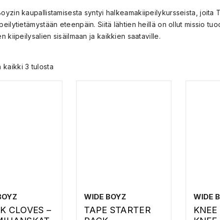
yzin kaupallistamisesta syntyi halkeamakiipeilykursseista, joita T
eilytietämystään eteenpäin. Siitä lähtien heillä on ollut missio tuo
n kiipeilysalien sisäilmaan ja kaikkien saataville.
 kaikki 3 tulosta
BOYZ
WIDE BOYZ
WIDE 
K CLOVES –
TAPE STARTER
KNEE 