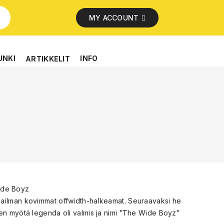
MY ACCOUNT
UNKI
INFO
ARTIKKELIT
de Boyz
aailman kovimmat offwidth-halkeamat. Seuraavaksi he
jen myötä legenda oli valmis ja nimi ”The Wide Boyz”