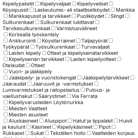
Kiipeilypaketit
Kiipeilyvaljaat
Kiipeilyveitset
Köysipussit
Laskeutumis- eli staattisetköydet
Mankka
Mankkapussit ja tarvikkeet
Puoliköydet
Slingit
Sulkurenkaat
Sulkurenkaat lukittavat
Tarvikesulkurenkaat
Varmistusvälineet
Korkealla työskentely
Ankkurointi
Köysitarraimet
Taljapyörät
Työkypärät
Työsulkurenkaat
Turvavaljaat
Lasten kiipeily
Otteet ja kiipeilyseinätarvikkeet
Kiipeilyseinän tarvikkeet
Lasten kiipeilyotteet
Otelaudat
Otteet
Vuori- ja jääkiipeily
Jääkiipeily- ja vuoristokengät
Jääkiipeilytarvikkeet
Jääraudat
Jääruuvit ja -varmistukset
Lumivarmistukset ja railopelastus
Putous- ja
vaellushakut
Säärystimet
Via Ferrata
Kiipeilyvarusteiden Löytönurkka
Miesten Vaatteet
Miesten asusteet
Aluskäsineet
Aluspipot
Hatut ja lippalakit
Huivit
ja kaulurit
Käsineet
Kiipeilykäsineet
Pipot
Rukkaset
Sukat
Tekstiilien hoito
Vaatteiden korjaus