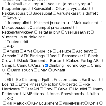
Juoksuliivit ja -reput
Vaellus- ja retkeilyreput
Kaupunkireput
Kuivasäkit
Olka- ja vyölaukut
Pakkauspussit
Sadesuojat
Varustekassit ja duffelit
Retkeily
Juomapullot
Keittimet ja ruokailu
Makuualustat
Makuupussit
Otsalamput ja valaisimet
Retkeilytarvikkeet
Teltat ja bivit
Vaellussauvat
Vuoristo- ja aurinkolasit
Tuotemerkit
A-D
Amplid
Arva
Blue Ice
Deeluxe
Arc'teryx
Armada
ATK Bindings
Beal
Beastmaker
Black
Crows
Black Diamond
Burton
Calazo Forlag AB
Camp
Camu
Cassin
Climbing Technology
Crimp
Oil
Darn Tough
DMM
Dynafit
E-J
E9
Eb Climbing
Fjell
Friction Labs
Earthwell
Edelrid
Entre Prises
Faction
Fibertec
Fixe
Hardware
GearAid
Grayl
Grivel
Houdini
Jimmy
Petterson
JMEditions
Jones Snowboards
Julbo
K-O
Kai Maluck
Key Equipment
Kiipeilykirjat
Kohla