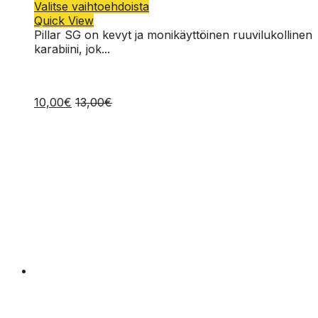
Tällä
Valitse vaihtoehdoista
tuotteella
Quick View
on
Pillar SG on kevyt ja monikäyttöinen ruuvilukollinen
useampi
karabiini, jok...
muunnelma.
Voit
tehdä
10,00
€
13,00
€
valinnat
tuotteen
sivulla.