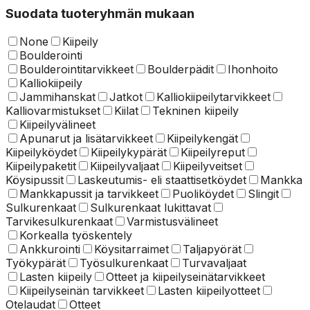
Suodata tuoteryhmän mukaan
None
Kiipeily
Boulderointi
Boulderointitarvikkeet
Boulderpädit
Ihonhoito
Kalliokiipeily
Jammihanskat
Jatkot
Kalliokiipeilytarvikkeet
Kalliovarmistukset
Kiilat
Tekninen kiipeily
Kiipeilyvälineet
Apunarut ja lisätarvikkeet
Kiipeilykengät
Kiipeilyköydet
Kiipeilykypärät
Kiipeilyreput
Kiipeilypaketit
Kiipeilyvaljaat
Kiipeilyveitset
Köysipussit
Laskeutumis- eli staattisetköydet
Mankka
Mankkapussit ja tarvikkeet
Puoliköydet
Slingit
Sulkurenkaat
Sulkurenkaat lukittavat
Tarvikesulkurenkaat
Varmistusvälineet
Korkealla työskentely
Ankkurointi
Köysitarraimet
Taljapyörät
Työkypärät
Työsulkurenkaat
Turvavaljaat
Lasten kiipeily
Otteet ja kiipeilyseinätarvikkeet
Kiipeilyseinän tarvikkeet
Lasten kiipeilyotteet
Otelaudat
Otteet