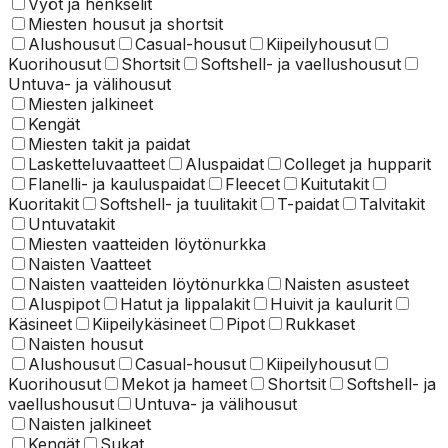
Vyöt ja henkselit
Miesten housut ja shortsit
Alushousut
Casual-housut
Kiipeilyhousut
Kuorihousut
Shortsit
Softshell- ja vaellushousut
Untuva- ja välihousut
Miesten jalkineet
Kengät
Miesten takit ja paidat
Lasketteluvaatteet
Aluspaidat
Colleget ja hupparit
Flanelli- ja kauluspaidat
Fleecet
Kuitutakit
Kuoritakit
Softshell- ja tuulitakit
T-paidat
Talvitakit
Untuvatakit
Miesten vaatteiden löytönurkka
Naisten Vaatteet
Naisten vaatteiden löytönurkka
Naisten asusteet
Aluspipot
Hatut ja lippalakit
Huivit ja kaulurit
Käsineet
Kiipeilykäsineet
Pipot
Rukkaset
Naisten housut
Alushousut
Casual-housut
Kiipeilyhousut
Kuorihousut
Mekot ja hameet
Shortsit
Softshell- ja
vaellushousut
Untuva- ja välihousut
Naisten jalkineet
Kengät
Sukat