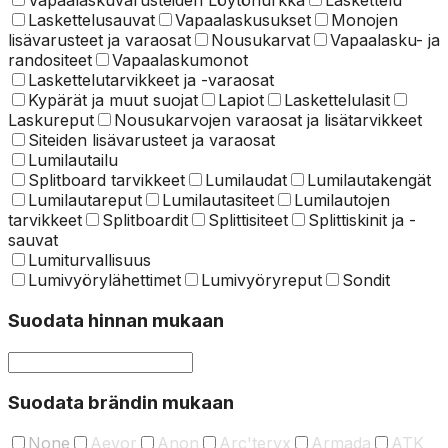
Vapaalaskuvarusteiden Löytönurkka
Laskettelu
Laskettelusauvat
Vapaalaskusukset
Monojen
lisävarusteet ja varaosat
Nousukarvat
Vapaalasku- ja
randositeet
Vapaalaskumonot
Laskettelu­tarvikkeet ja -varaosat
Kypärät ja muut suojat
Lapiot
Laskettelulasit
Laskureput
Nousukarvojen varaosat ja lisätarvikkeet
Siteiden lisävarusteet ja varaosat
Lumilautailu
Splitboard tarvikkeet
Lumilaudat
Lumilautakengät
Lumilautareput
Lumilautasiteet
Lumilautojen
tarvikkeet
Splitboardit
Splittisiteet
Splittiskinit ja -
sauvat
Lumiturvallisuus
Lumivyörylähettimet
Lumivyöryreput
Sondit
Suodata hinnan mukaan
Suodata brändin mukaan
None
Aevor
Anon
Arc'teryx
Armada
ATK