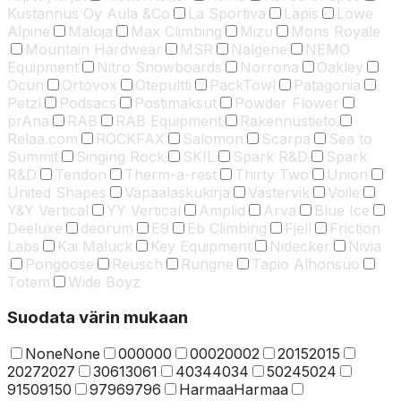
Kustannus Oy Aula &Co
La Sportiva
Lapis
Lowe
Alpine
Maloja
Max Climbing
Mizu
Mons Royale
Mountain Hardwear
MSR
Nalgene
NEMO
Equipment
Nitro Snowboards
Norrona
Oakley
Ocun
Ortovox
Otepultti
PackTowl
Patagonia
Petzl
Podsacs
Postimaksut
Powder Flower
prAna
RAB
RAB Equipment
Rakennustieto
Relaa.com
ROCKFAX
Salomon
Scarpa
Sea to
Summit
Singing Rock
SKIL
Spark R&D
Spark
R&D
Tendon
Therm-a-rest
Thirty Two
Union
United Shapes
Vapaalaskukirja
Västervik
Voile
Y&Y Vertical
YY Vertical
Amplid
Arva
Blue Ice
Deeluxe
deorum
E9
Eb Climbing
Fjell
Friction
Labs
Kai Maluck
Key Equipment
Nidecker
Nivia
Pongoose
Reusch
Rungne
Tapio Alhonsuo
Totem
Wide Boyz
Suodata värin mukaan
None
None
000
000
0002
0002
2015
2015
2027
2027
3061
3061
4034
4034
5024
5024
9150
9150
9796
9796
Harmaa
Harmaa