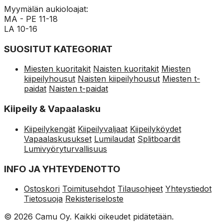
Myymälän aukioloajat:
MA - PE 11-18
LA 10-16
SUOSITUT KATEGORIAT
Miesten kuoritakit
Naisten kuoritakit
Miesten
kiipeilyhousut
Naisten kiipeilyhousut
Miesten t-
paidat
Naisten t-paidat
Kiipeily & Vapaalasku
Kiipeilykengät
Kiipeilyvaljaat
Kiipeilyköydet
Vapaalaskusukset
Lumilaudat
Splitboardit
Lumivyöryturvallisuus
INFO JA YHTEYDENOTTO
Ostoskori
Toimitusehdot
Tilausohjeet
Yhteystiedot
Tietosuoja
Rekisteriseloste
© 2026 Camu Oy. Kaikki oikeudet pidätetään.