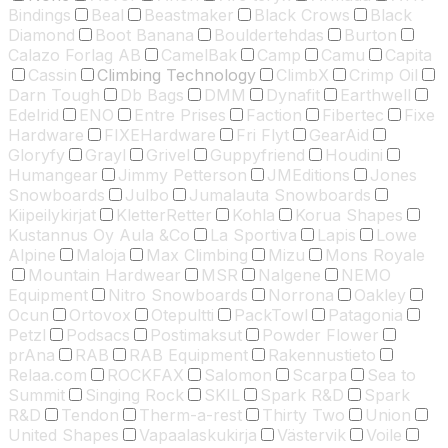
Bindings
Beal
Beastmaker
Black Crows
Black
Diamond
Boot Banana
Bouldertehdas
Burton
Calazo Forlag AB
CamelBak
Camp
Camu
Capita
Cassin
Climbing Technology
ClimbX
Crimp Oil
Darn Tough
Db Bags
DMM
Dynafit
Earthwell
Edelrid
ENO
Entre Prises
Faction
Fibertec
Fixe
Hardware
FIXEHardware
Fri Flyt
GearAid
Gloryfy
Grayl
Grivel
Guppyfriend
Houdini
Humangear
Jimmy Petterson
JMEditions
Jones
Snowboards
Julbo
Jumalauta Snowboards
Kiipeilykirjat
KletterRetter
Kohla
Korua Shapes
Kustannus Oy Aula &Co
La Sportiva
Lapis
Lowe
Alpine
Maloja
Max Climbing
Mizu
Mons Royale
Mountain Hardwear
MSR
Nalgene
NEMO
Equipment
Nitro Snowboards
Norrona
Oakley
Ocun
Ortovox
Otepultti
PackTowl
Patagonia
Petzl
Podsacs
Postimaksut
Powder Flower
prAna
RAB
RAB Equipment
Rakennustieto
Relaa.com
ROCKFAX
Salomon
Scarpa
Sea to
Summit
Singing Rock
SKIL
Spark R&D
Spark
R&D
Tendon
Therm-a-rest
Thirty Two
Union
United Shapes
Vapaalaskukirja
Västervik
Voile