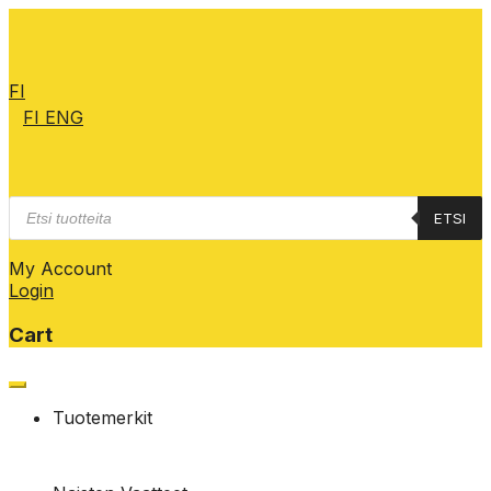
FI
FI
ENG
Products
ETSI
search
My Account
Login
Cart
Skip
to
Tuotemerkit
content