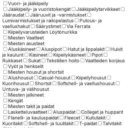
Vuori- ja jääkiipeily
Jääkiipeily- ja vuoristokengät
Jääkiipeilytarvikkeet
Jääraudat
Jääruuvit ja -varmistukset
Lumivarmistukset ja railopelastus
Putous- ja
vaellushakut
Säärystimet
Via Ferrata
Kiipeilyvarusteiden Löytönurkka
Miesten Vaatteet
Miesten asusteet
Aluskäsineet
Aluspipot
Hatut ja lippalakit
Huivit
ja kaulurit
Käsineet
Kiipeilykäsineet
Pipot
Rukkaset
Sukat
Tekstiilien hoito
Vaatteiden korjaus
Vyöt ja henkselit
Miesten housut ja shortsit
Alushousut
Casual-housut
Kiipeilyhousut
Kuorihousut
Shortsit
Softshell- ja vaellushousut
Untuva- ja välihousut
Miesten jalkineet
Kengät
Miesten takit ja paidat
Lasketteluvaatteet
Aluspaidat
Colleget ja hupparit
Flanelli- ja kauluspaidat
Fleecet
Kuitutakit
Kuoritakit
Softshell- ja tuulitakit
T-paidat
Talvitakit