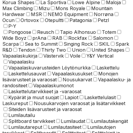
Korua Shapes
La Sportiva
Lowe Alpine
Maloja
Max Climbing
Mizu
Mons Royale
Mountain
Hardwear
MSR
NEMO Equipment
Norrøna
Ocun
Ortovox
Otepultti
Patagonia
Petzl
P-Y
Pongoose
Reusch
Tapio Alhonsuo
Totem
Wide Boyz
prAna
RAB
Rockfax
Salomon
Scarpa
Sea to Summit
Singing Rock
SKIL
Spark
R&D
Tendon
Thirty Two
Union
United Shapes
Vapaalaskukirja
Västervik
Voile
Y&Y Vertical
Vapaalasku
Vapaalaskuvarusteiden Löytönurkka
Laskettelu
Laskettelusauvat
Vapaalaskusukset
Monojen
lisävarusteet ja varaosat
Nousukarvat
Vapaalasku- ja
randositeet
Vapaalaskumonot
Laskettelu­tarvikkeet ja -varaosat
Kypärät ja muut suojat
Lapiot
Laskettelulasit
Laskureput
Nousukarvojen varaosat ja lisätarvikkeet
Siteiden lisävarusteet ja varaosat
Lumilautailu
Splitboard tarvikkeet
Lumilaudat
Lumilautakengät
Lumilautareput
Lumilautasiteet
Lumilautojen
tarvikkeet
Splitboardit
Splittisiteet
Splittiskinit ja -