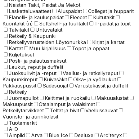
Naisten Takit, Paidat Ja Mekot
Lasketteluvaatteet
Aluspaidat
Colleget ja hupparit
Flanelli- ja kauluspaidat
Fleecet
Kuitutakit
Kuoritakit (n)
Softshell- ja tuulitakit
T-paidat ja topit
Talvitakit
Untuvatakit
Retkeily & Kaupunki
Retkeilyvarusteiden Löytönurkka
Kirjat ja kartat
Kartat
Muu kirjallisuus
Topot ja oppaat
Kuljetukset
Posti- ja palautusmaksut
Laukut, reput ja duffelit
Juoksuliivit ja -reput
Vaellus- ja retkeilyreput
Kaupunkireput
Kuivasäkit
Olka- ja vyölaukut
Pakkauspussit
Sadesuojat
Varustekassit ja duffelit
Retkeily
Juomapullot
Keittimet ja ruokailu
Makuualustat
Makuupussit
Otsalamput ja valaisimet
Retkeilytarvikkeet
Teltat ja bivit
Vaellussauvat
Vuoristo- ja aurinkolasit
Tuotemerkit
A-D
Amplid
Arva
Blue Ice
Deeluxe
Arc'teryx