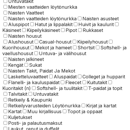
Untuvatakit
Miesten vaatteiden löytönurkka
Naisten Vaatteet
Naisten vaatteiden löytönurkka
Naisten asusteet
Aluspipot
Hatut ja lippalakit
Huivit ja kaulurit
Käsineet
Kiipeilykäsineet
Pipot
Rukkaset
Naisten housut
Alushousut
Casual-housut
Kiipeilyhousut
Kuorihousut
Mekot ja hameet
Shortsit
Softshell- ja
vaellushousut
Untuva- ja välihousut
Naisten jalkineet
Kengät
Sukat
Naisten Takit, Paidat Ja Mekot
Lasketteluvaatteet
Aluspaidat
Colleget ja hupparit
Flanelli- ja kauluspaidat
Fleecet
Kuitutakit
Kuoritakit (n)
Softshell- ja tuulitakit
T-paidat ja topit
Talvitakit
Untuvatakit
Retkeily & Kaupunki
Retkeilyvarusteiden Löytönurkka
Kirjat ja kartat
Kartat
Muu kirjallisuus
Topot ja oppaat
Kuljetukset
Posti- ja palautusmaksut
Laukut, reput ja duffelit