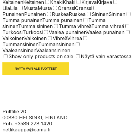
Keltainen
Keltainen
Khaki
Khaki
Kirjava
Kirjava
Lila
Lila
Musta
Musta
Oranssi
Oranssi
Punainen
Punainen
Ruskea
Ruskea
Sininen
Sininen
Tumma punainen
Tumma punainen
Tumma
sininen
Tumma sininen
Tumma vihreä
Tumma vihreä
Turkoosi
Turkoosi
Vaalea punainen
Vaalea punainen
Valkoinen
Valkoinen
Vihreä
Vihreä
Tummansininen
Tummansininen
Vaaleansininen
Vaaleansininen
Show only products on sale
Näytä vain varastossa
NÄYTÄ VAIN ALE-TUOTTEET
Pulttitie 20
00880 HELSINKI, FINLAND
Puh. +3589 278 1420
nettikauppa@camu.fi