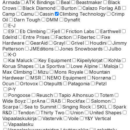
Armada
ATK Bindings
Beal
Beastmaker
Black
Crows
Black Diamond
Burton
Calazo Forlag AB
Camp
Camu
Cassin
Climbing Technology
Crimp
Oil
Darn Tough
DMM
Dynafit
E-J
E9
Eb Climbing
Fjell
Friction Labs
Earthwell
Edelrid
Entre Prises
Faction
Fibertec
Fixe
Hardware
GearAid
Grayl
Grivel
Houdini
Jimmy
Petterson
JMEditions
Jones Snowboards
Julbo
K-O
Kai Maluck
Key Equipment
Kiipeilykirjat
Kohla
Korua Shapes
La Sportiva
Lowe Alpine
Maloja
Max Climbing
Mizu
Mons Royale
Mountain
Hardwear
MSR
NEMO Equipment
Norrøna
Ocun
Ortovox
Otepultti
Patagonia
Petzl
P-Y
Pongoose
Reusch
Tapio Alhonsuo
Totem
Wide Boyz
prAna
RAB
Rockfax
Salomon
Scarpa
Sea to Summit
Singing Rock
SKIL
Spark
R&D
Tendon
Thirty Two
Union
United Shapes
Vapaalaskukirja
Västervik
Voile
Y&Y Vertical
Vapaalasku