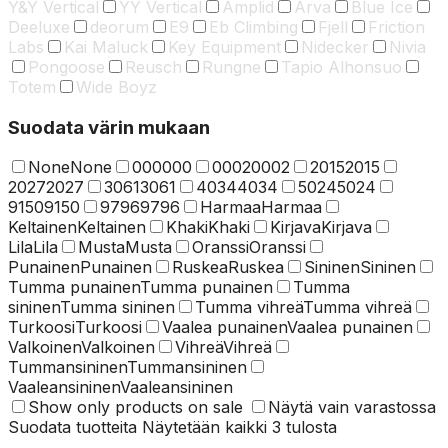
Y&Y Vertical
YY Vertical
Amplid
Arva
Blue Ice
Deeluxe
deorum
E9
Eb Climbing
Fjell
Friction
Labs
Kai Maluck
Key Equipment
Nidecker
Nivia
Pongoose
Reusch
Rungne
Tapio Alhonsuo
Totem
Wide Boyz
Suodata värin mukaan
None
None
000
000
0002
0002
2015
2015
2027
2027
3061
3061
4034
4034
5024
5024
9150
9150
9796
9796
Harmaa
Harmaa
Keltainen
Keltainen
Khaki
Khaki
Kirjava
Kirjava
Lila
Lila
Musta
Musta
Oranssi
Oranssi
Punainen
Punainen
Ruskea
Ruskea
Sininen
Sininen
Tumma punainen
Tumma punainen
Tumma
sininen
Tumma sininen
Tumma vihreä
Tumma vihreä
Turkoosi
Turkoosi
Vaalea punainen
Vaalea punainen
Valkoinen
Valkoinen
Vihreä
Vihreä
Tummansininen
Tummansininen
Vaaleansininen
Vaaleansininen
Show only products on sale
Näytä vain varastossa
Suodata tuotteita
Näytetään kaikki 3 tulosta