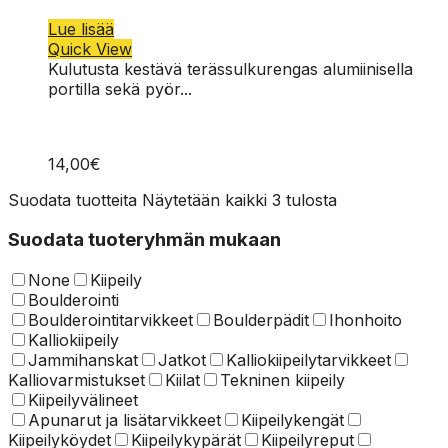
Lue lisää
Quick View
Kulutusta kestävä terässulkurengas alumiinisella
portilla sekä pyör...
14,00
€
Suodata tuotteita
Näytetään kaikki 3 tulosta
Suodata tuoteryhmän mukaan
None
Kiipeily
Boulderointi
Boulderointitarvikkeet
Boulderpädit
Ihonhoito
Kalliokiipeily
Jammihanskat
Jatkot
Kalliokiipeilytarvikkeet
Kalliovarmistukset
Kiilat
Tekninen kiipeily
Kiipeilyvälineet
Apunarut ja lisätarvikkeet
Kiipeilykengät
Kiipeilyköydet
Kiipeilykypärät
Kiipeilyreput