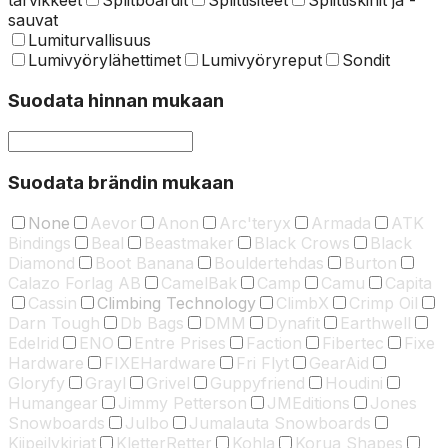
sauvat
Lumiturvallisuus
Lumivyörylähettimet
Lumivyöryreput
Sondit
Suodata hinnan mukaan
Suodata brändin mukaan
None
Aevor
Anon
Arc'teryx
Armada
ATK
Bindings
Beal
Beastmaker
Black Crows
Black
Diamond
Boot Banana
Bouldertehdas
Burton
Calazo Forlag AB
CamelBak
Camp
Camu
Capita
Cassin
Climbing Technology
ClimbX
Crimp Oil
Darn Tough
Db Bags
DMM
Dynafit
Earthwell
Edelrid
ENO
Entre Prises
Faction
Fibertec
Fixe
Hardware
FIXEHardware
Fri Flyt
GearAid
Gloryfy
Grayl
Grivel
Guppyfriend
Houdini
Humangear
Jimmy Petterson
JMEditions
Jones
Snowboards
Julbo
Jumalauta Snowboards
Kiipeilykirjat
KletterRetter
Kohla
Korua Shapes