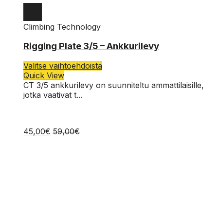
Climbing Technology
Rigging Plate 3/5 – Ankkurilevy
Tällä
Valitse vaihtoehdoista
tuotteella
Quick View
on
CT 3/5 ankkurilevy on suunniteltu ammattilaisille,
useampi
jotka vaativat t...
muunnelma.
Voit
tehdä
45,00
€
59,00
€
valinnat
tuotteen
sivulla.