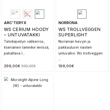
ARC'TERYX
NORRONA
WS CERIUM HOODY
WS TROLLVEGGEN
– UNTUVATAKKI
SUPERLIGHT
DOWN800 VEST –
Talvikiipeilyn välikerros,
Norrønan kevyin ja
UNTUVALIIVI
itsenäinen lämmike leirissä,
pakkautuvin naisten
pakattava l...
untuvaliivi. Ws trollveggen
...
299,00
€
199,00
€
399,00
€