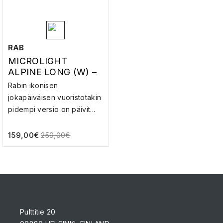
RAB
MICROLIGHT
ALPINE LONG (W) –
UNTUVATAKKI
Rabin ikonisen
jokapäiväisen vuoristotakin
pidempi versio on päivit...
159,00
€
259,00
€
Pulttitie 20