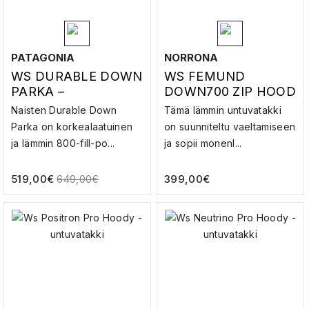
PATAGONIA
NORRONA
WS DURABLE DOWN
WS FEMUND
PARKA –
DOWN700 ZIP HOOD
UNTUVATAKKI
– UNTUVATAKKI
Naisten Durable Down
Tämä lämmin untuvatakki
Parka on korkealaatuinen
on suunniteltu vaeltamiseen
ja lämmin 800-fill-po...
ja sopii monenl...
519,00
€
399,00
€
649,00
€