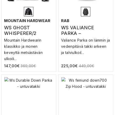
MOUNTAIN HARDWEAR
RAB
WS GHOST
WS VALIANCE
WHISPERER/2
PARKA –
JACKET –
UNTUVATAKKI
Mountain Hardwearin
Valiance Parka on lämmin ja
UNTUVATAKKI
klassikko ja monen
vedenpitävä takki arkeen
keveyttä metsästävän
ja talviulkoil...
ulkoili...
147,00
€
225,00
€
369,00
€
449,00
€