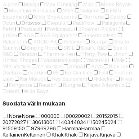
Alpine
Maloja
Max Climbing
Mizu
Mons Royale
Mountain Hardwear
MSR
Nalgene
NEMO
Equipment
Nitro Snowboards
Norrona
Oakley
Ocun
Ortovox
Otepultti
PackTowl
Patagonia
Petzl
Podsacs
Postimaksut
Powder Flower
prAna
RAB
RAB Equipment
Rakennustieto
Relaa.com
ROCKFAX
Salomon
Scarpa
Sea to
Summit
Singing Rock
SKIL
Spark R&D
Spark
R&D
Tendon
Therm-a-rest
Thirty Two
Union
United Shapes
Vapaalaskukirja
Västervik
Voile
Y&Y Vertical
YY Vertical
Amplid
Arva
Blue Ice
Deeluxe
deorum
E9
Eb Climbing
Fjell
Friction
Labs
Kai Maluck
Key Equipment
Nidecker
Nivia
Pongoose
Reusch
Rungne
Tapio Alhonsuo
Totem
Wide Boyz
Suodata värin mukaan
None
None
000
000
0002
0002
2015
2015
2027
2027
3061
3061
4034
4034
5024
5024
9150
9150
9796
9796
Harmaa
Harmaa
Keltainen
Keltainen
Khaki
Khaki
Kirjava
Kirjava