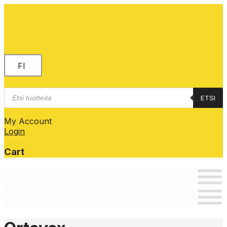
FI
Products
ETSI
search
My Account
Login
Cart
Skip
to
content