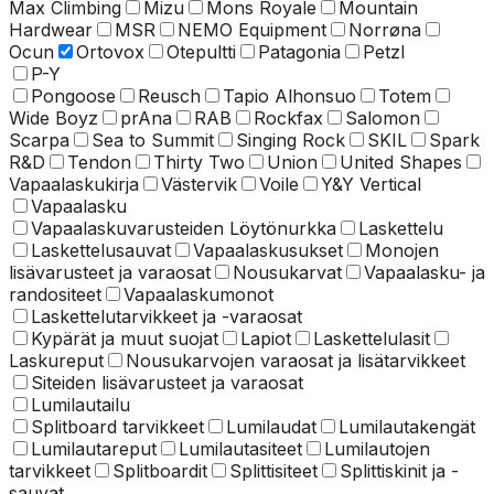
Max Climbing
Mizu
Mons Royale
Mountain
Hardwear
MSR
NEMO Equipment
Norrøna
Ocun
Ortovox
Otepultti
Patagonia
Petzl
P-Y
Pongoose
Reusch
Tapio Alhonsuo
Totem
Wide Boyz
prAna
RAB
Rockfax
Salomon
Scarpa
Sea to Summit
Singing Rock
SKIL
Spark
R&D
Tendon
Thirty Two
Union
United Shapes
Vapaalaskukirja
Västervik
Voile
Y&Y Vertical
Vapaalasku
Vapaalaskuvarusteiden Löytönurkka
Laskettelu
Laskettelusauvat
Vapaalaskusukset
Monojen
lisävarusteet ja varaosat
Nousukarvat
Vapaalasku- ja
randositeet
Vapaalaskumonot
Laskettelu­tarvikkeet ja -varaosat
Kypärät ja muut suojat
Lapiot
Laskettelulasit
Laskureput
Nousukarvojen varaosat ja lisätarvikkeet
Siteiden lisävarusteet ja varaosat
Lumilautailu
Splitboard tarvikkeet
Lumilaudat
Lumilautakengät
Lumilautareput
Lumilautasiteet
Lumilautojen
tarvikkeet
Splitboardit
Splittisiteet
Splittiskinit ja -
sauvat