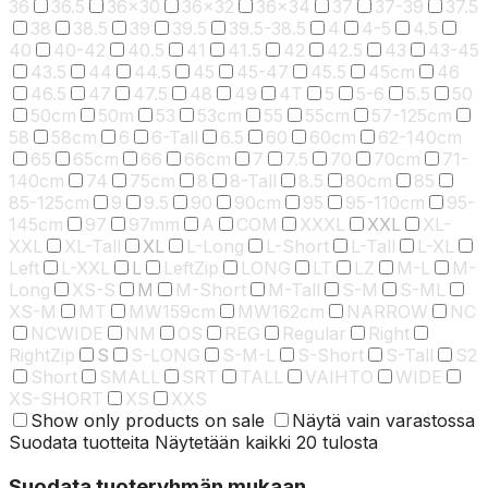
36
36.5
36x30
36x32
36x34
37
37-39
37.5
38
38.5
39
39.5
39.5-38.5
4
4-5
4.5
40
40-42
40.5
41
41.5
42
42.5
43
43-45
43.5
44
44.5
45
45-47
45.5
45cm
46
46.5
47
47.5
48
49
4T
5
5-6
5.5
50
50cm
50m
53
53cm
55
55cm
57-125cm
58
58cm
6
6-Tall
6.5
60
60cm
62-140cm
65
65cm
66
66cm
7
7.5
70
70cm
71-
140cm
74
75cm
8
8-Tall
8.5
80cm
85
85-125cm
9
9.5
90
90cm
95
95-110cm
95-
145cm
97
97mm
A
COM
XXXL
XXL
XL-
XXL
XL-Tall
XL
L-Long
L-Short
L-Tall
L-XL
Left
L-XXL
L
LeftZip
LONG
LT
LZ
M-L
M-
Long
XS-S
M
M-Short
M-Tall
S-M
S-ML
XS-M
MT
MW159cm
MW162cm
NARROW
NC
NCWIDE
NM
OS
REG
Regular
Right
RightZip
S
S-LONG
S-M-L
S-Short
S-Tall
S2
Short
SMALL
SRT
TALL
VAIHTO
WIDE
XS-SHORT
XS
XXS
Show only products on sale
Näytä vain varastossa
Suodata tuotteita
Näytetään kaikki 20 tulosta
Suodata tuoteryhmän mukaan