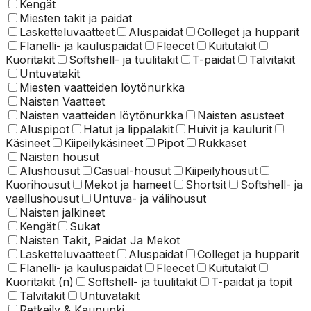
Kengät
Miesten takit ja paidat
Lasketteluvaatteet
Aluspaidat
Colleget ja hupparit
Flanelli- ja kauluspaidat
Fleecet
Kuitutakit
Kuoritakit
Softshell- ja tuulitakit
T-paidat
Talvitakit
Untuvatakit
Miesten vaatteiden löytönurkka
Naisten Vaatteet
Naisten vaatteiden löytönurkka
Naisten asusteet
Aluspipot
Hatut ja lippalakit
Huivit ja kaulurit
Käsineet
Kiipeilykäsineet
Pipot
Rukkaset
Naisten housut
Alushousut
Casual-housut
Kiipeilyhousut
Kuorihousut
Mekot ja hameet
Shortsit
Softshell- ja
vaellushousut
Untuva- ja välihousut
Naisten jalkineet
Kengät
Sukat
Naisten Takit, Paidat Ja Mekot
Lasketteluvaatteet
Aluspaidat
Colleget ja hupparit
Flanelli- ja kauluspaidat
Fleecet
Kuitutakit
Kuoritakit (n)
Softshell- ja tuulitakit
T-paidat ja topit
Talvitakit
Untuvatakit
Retkeily & Kaupunki