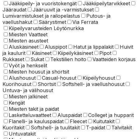
Jääkiipeily- ja vuoristokengät
Jääkiipeilytarvikkeet
Jääraudat
Jääruuvit ja -varmistukset
Lumivarmistukset ja railopelastus
Putous- ja
vaellushakut
Säärystimet
Via Ferrata
Kiipeilyvarusteiden Löytönurkka
Miesten Vaatteet
Miesten asusteet
Aluskäsineet
Aluspipot
Hatut ja lippalakit
Huivit
ja kaulurit
Käsineet
Kiipeilykäsineet
Pipot
Rukkaset
Sukat
Tekstiilien hoito
Vaatteiden korjaus
Vyöt ja henkselit
Miesten housut ja shortsit
Alushousut
Casual-housut
Kiipeilyhousut
Kuorihousut
Shortsit
Softshell- ja vaellushousut
Untuva- ja välihousut
Miesten jalkineet
Kengät
Miesten takit ja paidat
Lasketteluvaatteet
Aluspaidat
Colleget ja hupparit
Flanelli- ja kauluspaidat
Fleecet
Kuitutakit
Kuoritakit
Softshell- ja tuulitakit
T-paidat
Talvitakit
Untuvatakit