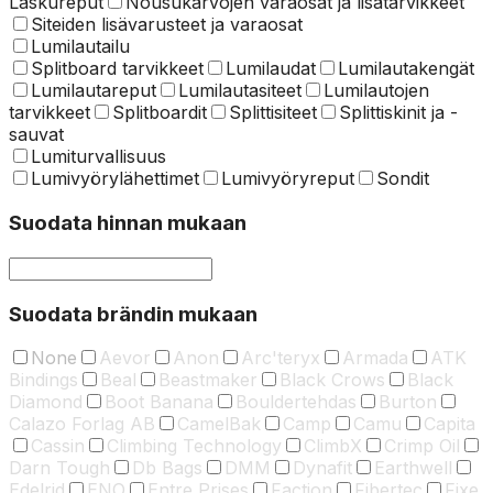
Laskureput
Nousukarvojen varaosat ja lisätarvikkeet
Siteiden lisävarusteet ja varaosat
Lumilautailu
Splitboard tarvikkeet
Lumilaudat
Lumilautakengät
Lumilautareput
Lumilautasiteet
Lumilautojen
tarvikkeet
Splitboardit
Splittisiteet
Splittiskinit ja -
sauvat
Lumiturvallisuus
Lumivyörylähettimet
Lumivyöryreput
Sondit
Suodata hinnan mukaan
Suodata brändin mukaan
None
Aevor
Anon
Arc'teryx
Armada
ATK
Bindings
Beal
Beastmaker
Black Crows
Black
Diamond
Boot Banana
Bouldertehdas
Burton
Calazo Forlag AB
CamelBak
Camp
Camu
Capita
Cassin
Climbing Technology
ClimbX
Crimp Oil
Darn Tough
Db Bags
DMM
Dynafit
Earthwell
Edelrid
ENO
Entre Prises
Faction
Fibertec
Fixe