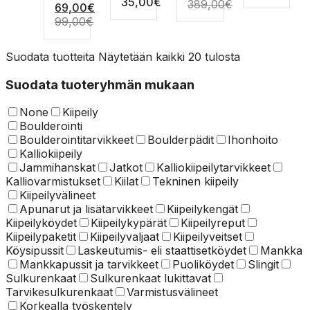
35,00
€
valinnat
tehdä
...
niihin
avulla
389,00
€
69,00
€
tehdä
käyttöön
tuotteen
valinnat
k...
olet
valinnat
vuori...
99,00
€
sivulla.
tuotteen
täydellisesti...
tuotteen
sivulla.
sivulla.
Suodata tuotteita
Näytetään kaikki 20 tulosta
Suodata tuoteryhmän mukaan
None
Kiipeily
Boulderointi
Boulderointitarvikkeet
Boulderpädit
Ihonhoito
Kalliokiipeily
Jammihanskat
Jatkot
Kalliokiipeilytarvikkeet
Kalliovarmistukset
Kiilat
Tekninen kiipeily
Kiipeilyvälineet
Apunarut ja lisätarvikkeet
Kiipeilykengät
Kiipeilyköydet
Kiipeilykypärät
Kiipeilyreput
Kiipeilypaketit
Kiipeilyvaljaat
Kiipeilyveitset
Köysipussit
Laskeutumis- eli staattisetköydet
Mankka
Mankkapussit ja tarvikkeet
Puoliköydet
Slingit
Sulkurenkaat
Sulkurenkaat lukittavat
Tarvikesulkurenkaat
Varmistusvälineet
Korkealla työskentely