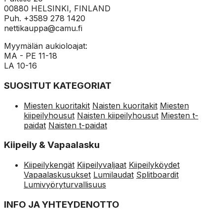
00880 HELSINKI, FINLAND
Puh. +3589 278 1420
nettikauppa@camu.fi
Myymälän aukioloajat:
MA - PE 11-18
LA 10-16
SUOSITUT KATEGORIAT
Miesten kuoritakit
Naisten kuoritakit
Miesten
kiipeilyhousut
Naisten kiipeilyhousut
Miesten t-
paidat
Naisten t-paidat
Kiipeily & Vapaalasku
Kiipeilykengät
Kiipeilyvaljaat
Kiipeilyköydet
Vapaalaskusukset
Lumilaudat
Splitboardit
Lumivyöryturvallisuus
INFO JA YHTEYDENOTTO