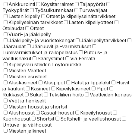
Ankkurointi
Köysitarraimet
Taljapyörät
Työkypärät
Työsulkurenkaat
Turvavaljaat
Lasten kiipeily
Otteet ja kiipeilyseinätarvikkeet
Kiipeilyseinän tarvikkeet
Lasten kiipeilyotteet
Otelaudat
Otteet
Vuori- ja jääkiipeily
Jääkiipeily- ja vuoristokengät
Jääkiipeilytarvikkeet
Jääraudat
Jääruuvit ja -varmistukset
Lumivarmistukset ja railopelastus
Putous- ja
vaellushakut
Säärystimet
Via Ferrata
Kiipeilyvarusteiden Löytönurkka
Miesten Vaatteet
Miesten asusteet
Aluskäsineet
Aluspipot
Hatut ja lippalakit
Huivit
ja kaulurit
Käsineet
Kiipeilykäsineet
Pipot
Rukkaset
Sukat
Tekstiilien hoito
Vaatteiden korjaus
Vyöt ja henkselit
Miesten housut ja shortsit
Alushousut
Casual-housut
Kiipeilyhousut
Kuorihousut
Shortsit
Softshell- ja vaellushousut
Untuva- ja välihousut
Miesten jalkineet