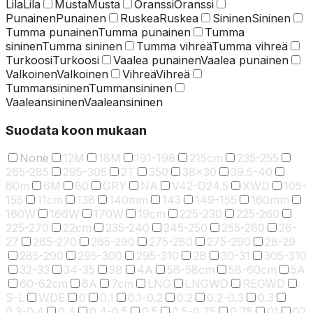
Lila
Lila
Musta
Musta
Oranssi
Oranssi
Punainen
Punainen
Ruskea
Ruskea
Sininen
Sininen
Tumma punainen
Tumma punainen
Tumma
sininen
Tumma sininen
Tumma vihreä
Tumma vihreä
Turkoosi
Turkoosi
Vaalea punainen
Vaalea punainen
Valkoinen
Valkoinen
Vihreä
Vihreä
Tummansininen
Tummansininen
Vaaleansininen
Vaaleansininen
Suodata koon mukaan
None
12M
18M
191-198
215cm
235-255
265-285
295-305
2T
350
38x30
39.5-40
60m
6M
80
GRY
NA
V42-O24.5
XWD
105-
155
11cm
138
140mm
143
149-155
160mm
160W
166W
170W
19cm
225-230
225-260
225-270
22cm
235-240
245-250
255-260
26-
27
265-270
265-290
275-280
275-290
28-29
285-290
295-300
295-310
2B
30-31
305-310
32-33
34-35
3B
4A
56-58cm
58-60cm
5A
60-62cm
6A
7cm
LNG
LNGWD
REGWD
S-L
WDE
0
0.1
0.1-0.2
0.2
0.2-0.3
0.3
0.3-0.4
0.4
0.4-0.5
0.5
0.5-0.75
0.75
01
02