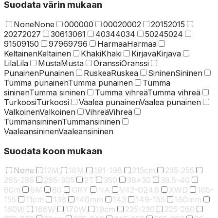
Suodata värin mukaan
None
None
000
000
0002
0002
2015
2015
2027
2027
3061
3061
4034
4034
5024
5024
9150
9150
9796
9796
Harmaa
Harmaa
Keltainen
Keltainen
Khaki
Khaki
Kirjava
Kirjava
Lila
Lila
Musta
Musta
Oranssi
Oranssi
Punainen
Punainen
Ruskea
Ruskea
Sininen
Sininen
Tumma punainen
Tumma punainen
Tumma
sininen
Tumma sininen
Tumma vihreä
Tumma vihreä
Turkoosi
Turkoosi
Vaalea punainen
Vaalea punainen
Valkoinen
Valkoinen
Vihreä
Vihreä
Tummansininen
Tummansininen
Vaaleansininen
Vaaleansininen
Suodata koon mukaan
None
12M
18M
191-198
215cm
235-255
265-285
295-305
2T
350
38x30
39.5-40
60m
6M
80
GRY
NA
V42-O24.5
XWD
105-
155
11cm
138
140mm
143
149-155
160mm
160W
166W
170W
19cm
225-230
225-260