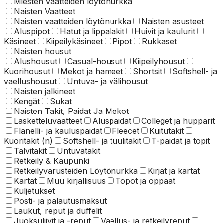
Miesten vaatteiden löytönurkka
Naisten Vaatteet
Naisten vaatteiden löytönurkka
Naisten asusteet
Aluspipot
Hatut ja lippalakit
Huivit ja kaulurit
Käsineet
Kiipeilykäsineet
Pipot
Rukkaset
Naisten housut
Alushousut
Casual-housut
Kiipeilyhousut
Kuorihousut
Mekot ja hameet
Shortsit
Softshell- ja
vaellushousut
Untuva- ja välihousut
Naisten jalkineet
Kengät
Sukat
Naisten Takit, Paidat Ja Mekot
Lasketteluvaatteet
Aluspaidat
Colleget ja hupparit
Flanelli- ja kauluspaidat
Fleecet
Kuitutakit
Kuoritakit (n)
Softshell- ja tuulitakit
T-paidat ja topit
Talvitakit
Untuvatakit
Retkeily & Kaupunki
Retkeilyvarusteiden Löytönurkka
Kirjat ja kartat
Kartat
Muu kirjallisuus
Topot ja oppaat
Kuljetukset
Posti- ja palautusmaksut
Laukut, reput ja duffelit
Juoksuliivit ja -reput
Vaellus- ja retkeilyreput