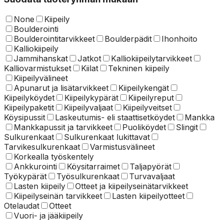
None
Kiipeily
Boulderointi
Boulderointitarvikkeet
Boulderpädit
Ihonhoito
Kalliokiipeily
Jammihanskat
Jatkot
Kalliokiipeilytarvikkeet
Kalliovarmistukset
Kiilat
Tekninen kiipeily
Kiipeilyvälineet
Apunarut ja lisätarvikkeet
Kiipeilykengät
Kiipeilyköydet
Kiipeilykypärät
Kiipeilyreput
Kiipeilypaketit
Kiipeilyvaljaat
Kiipeilyveitset
Köysipussit
Laskeutumis- eli staattisetköydet
Mankka
Mankkapussit ja tarvikkeet
Puoliköydet
Slingit
Sulkurenkaat
Sulkurenkaat lukittavat
Tarvikesulkurenkaat
Varmistusvälineet
Korkealla työskentely
Ankkurointi
Köysitarraimet
Taljapyörät
Työkypärät
Työsulkurenkaat
Turvavaljaat
Lasten kiipeily
Otteet ja kiipeilyseinätarvikkeet
Kiipeilyseinän tarvikkeet
Lasten kiipeilyotteet
Otelaudat
Otteet
Vuori- ja jääkiipeily