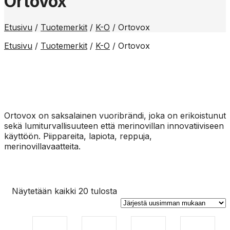
Ortovox
Etusivu
/
Tuotemerkit
/
K-O
/
Ortovox
Etusivu
/
Tuotemerkit
/
K-O
/
Ortovox
Ortovox on saksalainen vuoribrändi, joka on erikoistunut
sekä lumiturvallisuuteen että merinovillan innovatiiviseen
käyttöön. Piippareita, lapiota, reppuja,
merinovillavaatteita.
Orotov
Sorted
Näytetään kaikki 20 tulosta
by
latest