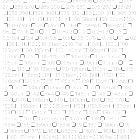
225-270
22cm
235-240
245-250
255-260
26-
27
265-270
265-290
275-280
275-290
28-29
285-290
295-300
295-310
2B
30-31
305-310
32-33
34-35
3B
4A
56-58cm
58-60cm
5A
60-62cm
6A
7cm
LNG
LNGWD
REGWD
S-L
WDE
0
0.1
0.1-0.2
0.2
0.2-0.3
0.3
0.3-0.4
0.4
0.4-0.5
0.5
0.5-0.75
0.75
01
02
08
1
10
10-Short
10-Tall
10.5
100
100-
125cm
100-135cm
100-140cm
100cm
102
102mm
105
105-125cm
105-135
105-155cm
105cm
105mm
108
108mm
10cm
10mm
11
11.5
110
110-125cm
110-135cm
110cm
115
115-
135cm
115cm
12
12-Short
12-Tall
120
120-
140cm
120cm
125
125cm
129
12cm
12mm
13
130
130cm
135cm
13cm
14
14-Tall
140
140cm
142
144
145
145cm
146
146cm
147
148
148cm
149
149cm
150
150-170
150B
150cm
151
151cm
152
152.5cm
152cm
153
154
154cm
155
155cm
156
156-162
156cm
157
157-168cm
157cm
158
158cm
158W
159
159cm
159W
16
160
160cm
161
161cm
161W
162
162cm
162W
163
163-169
163-174cm
163cm
164
164cm
164W
165