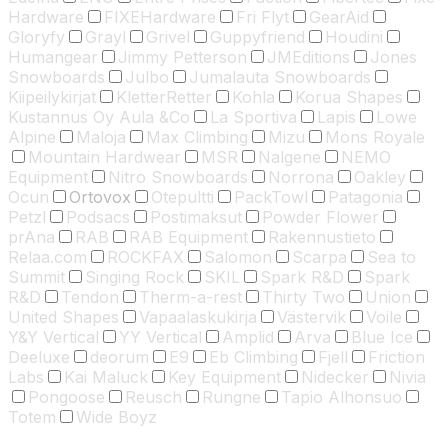
Hardware
FIXEHardware
Fri Flyt
GearAid
Gloryfy
Grayl
Grivel
Guppyfriend
Houdini
Humangear
Jimmy Petterson
JMEditions
Jones
Snowboards
Julbo
Jumalauta Snowboards
Kiipeilykirjat
KletterRetter
Kohla
Korua Shapes
Kustannus Oy Aula &Co
La Sportiva
Lapis
Lowe
Alpine
Maloja
Max Climbing
Mizu
Mons Royale
Mountain Hardwear
MSR
Nalgene
NEMO
Equipment
Nitro Snowboards
Norrona
Oakley
Ocun
Ortovox
Otepultti
PackTowl
Patagonia
Petzl
Podsacs
Postimaksut
Powder Flower
prAna
RAB
RAB Equipment
Rakennustieto
Relaa.com
ROCKFAX
Salomon
Scarpa
Sea to
Summit
Singing Rock
SKIL
Spark R&D
Spark
R&D
Tendon
Therm-a-rest
Thirty Two
Union
United Shapes
Vapaalaskukirja
Västervik
Voile
Y&Y Vertical
YY Vertical
Amplid
Arva
Blue Ice
Deeluxe
deorum
E9
Eb Climbing
Fjell
Friction
Labs
Kai Maluck
Key Equipment
Nidecker
Nivia
Pongoose
Reusch
Rungne
Tapio Alhonsuo
Totem
Wide Boyz