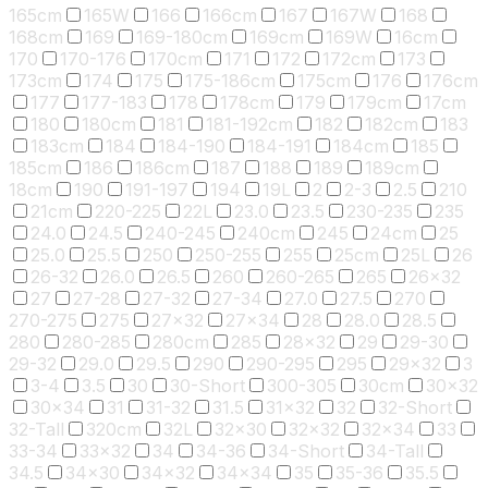
165cm
165W
166
166cm
167
167W
168
168cm
169
169-180cm
169cm
169W
16cm
170
170-176
170cm
171
172
172cm
173
173cm
174
175
175-186cm
175cm
176
176cm
177
177-183
178
178cm
179
179cm
17cm
180
180cm
181
181-192cm
182
182cm
183
183cm
184
184-190
184-191
184cm
185
185cm
186
186cm
187
188
189
189cm
18cm
190
191-197
194
19L
2
2-3
2.5
210
21cm
220-225
22L
23.0
23.5
230-235
235
24.0
24.5
240-245
240cm
245
24cm
25
25.0
25.5
250
250-255
255
25cm
25L
26
26-32
26.0
26.5
260
260-265
265
26x32
27
27-28
27-32
27-34
27.0
27.5
270
270-275
275
27x32
27x34
28
28.0
28.5
280
280-285
280cm
285
28x32
29
29-30
29-32
29.0
29.5
290
290-295
295
29x32
3
3-4
3.5
30
30-Short
300-305
30cm
30x32
30x34
31
31-32
31.5
31x32
32
32-Short
32-Tall
320cm
32L
32x30
32x32
32x34
33
33-34
33x32
34
34-36
34-Short
34-Tall
34.5
34x30
34x32
34x34
35
35-36
35.5