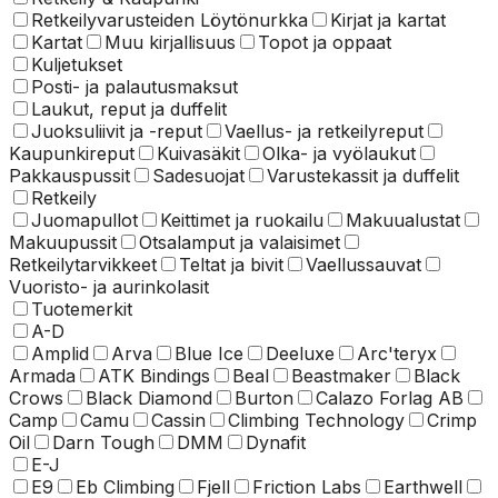
Retkeilyvarusteiden Löytönurkka
Kirjat ja kartat
Kartat
Muu kirjallisuus
Topot ja oppaat
Kuljetukset
Posti- ja palautusmaksut
Laukut, reput ja duffelit
Juoksuliivit ja -reput
Vaellus- ja retkeilyreput
Kaupunkireput
Kuivasäkit
Olka- ja vyölaukut
Pakkauspussit
Sadesuojat
Varustekassit ja duffelit
Retkeily
Juomapullot
Keittimet ja ruokailu
Makuualustat
Makuupussit
Otsalamput ja valaisimet
Retkeilytarvikkeet
Teltat ja bivit
Vaellussauvat
Vuoristo- ja aurinkolasit
Tuotemerkit
A-D
Amplid
Arva
Blue Ice
Deeluxe
Arc'teryx
Armada
ATK Bindings
Beal
Beastmaker
Black
Crows
Black Diamond
Burton
Calazo Forlag AB
Camp
Camu
Cassin
Climbing Technology
Crimp
Oil
Darn Tough
DMM
Dynafit
E-J
E9
Eb Climbing
Fjell
Friction Labs
Earthwell