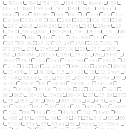
183cm
184
184-190
184-191
184cm
185
185cm
186
186cm
187
188
189
189cm
18cm
190
191-197
194
19L
2
2-3
2.5
210
21cm
220-225
22L
23.0
23.5
230-235
235
24.0
24.5
240-245
240cm
245
24cm
25
25.0
25.5
250
250-255
255
25cm
25L
26
26-32
26.0
26.5
260
260-265
265
26x32
27
27-28
27-32
27-34
27.0
27.5
270
270-275
275
27x32
27x34
28
28.0
28.5
280
280-285
280cm
285
28x32
29
29-30
29-32
29.0
29.5
290
290-295
295
29x32
3
3-4
3.5
30
30-Short
300-305
30cm
30x32
30x34
31
31-32
31.5
31x32
32
32-Short
32-Tall
320cm
32L
32x30
32x32
32x34
33
33-34
33x32
34
34-36
34-Short
34-Tall
34.5
34x30
34x32
34x34
35
35-36
35.5
36
36.5
36x30
36x32
36x34
37
37-39
37.5
38
38.5
39
39.5
39.5-38.5
4
4-5
4.5
40
40-42
40.5
41
41.5
42
42.5
43
43-45
43.5
44
44.5
45
45-47
45.5
45cm
46
46.5
47
47.5
48
49
4T
5
5-6
5.5
50
50cm
50m
53
53cm
55
55cm
57-125cm