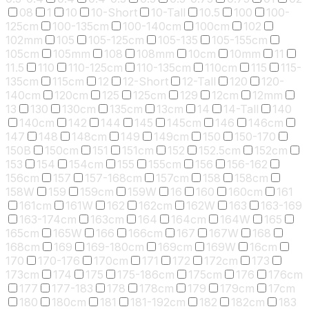
08
1
10
10-Short
10-Tall
10.5
100
100-
125cm
100-135cm
100-140cm
100cm
102
102mm
105
105-125cm
105-135
105-155cm
105cm
105mm
108
108mm
10cm
10mm
11
11.5
110
110-125cm
110-135cm
110cm
115
115-
135cm
115cm
12
12-Short
12-Tall
120
120-
140cm
120cm
125
125cm
129
12cm
12mm
13
130
130cm
135cm
13cm
14
14-Tall
140
140cm
142
144
145
145cm
146
146cm
147
148
148cm
149
149cm
150
150-170
150B
150cm
151
151cm
152
152.5cm
152cm
153
154
154cm
155
155cm
156
156-162
156cm
157
157-168cm
157cm
158
158cm
158W
159
159cm
159W
16
160
160cm
161
161cm
161W
162
162cm
162W
163
163-169
163-174cm
163cm
164
164cm
164W
165
165cm
165W
166
166cm
167
167W
168
168cm
169
169-180cm
169cm
169W
16cm
170
170-176
170cm
171
172
172cm
173
173cm
174
175
175-186cm
175cm
176
176cm
177
177-183
178
178cm
179
179cm
17cm
180
180cm
181
181-192cm
182
182cm
183