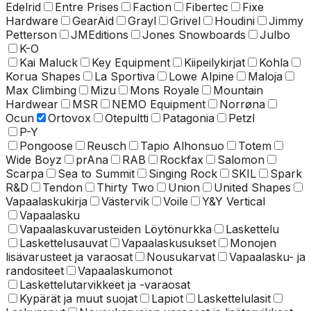
Edelrid
Entre Prises
Faction
Fibertec
Fixe
Hardware
GearAid
Grayl
Grivel
Houdini
Jimmy
Petterson
JMEditions
Jones Snowboards
Julbo
K-O
Kai Maluck
Key Equipment
Kiipeilykirjat
Kohla
Korua Shapes
La Sportiva
Lowe Alpine
Maloja
Max Climbing
Mizu
Mons Royale
Mountain
Hardwear
MSR
NEMO Equipment
Norrøna
Ocun
Ortovox
Otepultti
Patagonia
Petzl
P-Y
Pongoose
Reusch
Tapio Alhonsuo
Totem
Wide Boyz
prAna
RAB
Rockfax
Salomon
Scarpa
Sea to Summit
Singing Rock
SKIL
Spark
R&D
Tendon
Thirty Two
Union
United Shapes
Vapaalaskukirja
Västervik
Voile
Y&Y Vertical
Vapaalasku
Vapaalaskuvarusteiden Löytönurkka
Laskettelu
Laskettelusauvat
Vapaalaskusukset
Monojen
lisävarusteet ja varaosat
Nousukarvat
Vapaalasku- ja
randositeet
Vapaalaskumonot
Laskettelu­tarvikkeet ja -varaosat
Kypärät ja muut suojat
Lapiot
Laskettelulasit