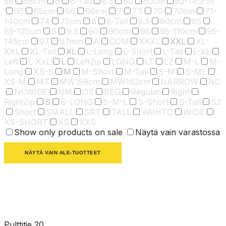
58
58cm
6
6-Tall
6.5
60
60cm
62-140cm
65
65cm
66
66cm
7
7.5
70
70cm
71-
140cm
74
75cm
8
8-Tall
8.5
80cm
85
85-125cm
9
9.5
90
90cm
95
95-110cm
95-
145cm
97
97mm
A
COM
XXXL
XXL
XL-
XXL
XL-Tall
XL
L-Long
L-Short
L-Tall
L-XL
Left
L-XXL
L
LeftZip
LONG
LT
LZ
M-L
M-
Long
XS-S
M
M-Short
M-Tall
S-M
S-ML
XS-M
MT
MW159cm
MW162cm
NARROW
NC
NCWIDE
NM
OS
REG
Regular
Right
RightZip
S
S-LONG
S-M-L
S-Short
S-Tall
S2
Short
SMALL
SRT
TALL
VAIHTO
WIDE
XS-SHORT
XS
XXS
Show only products on sale
Näytä vain varastossa
NÄYTÄ VAIN ALE-TUOTTEET
Pulttitie 20