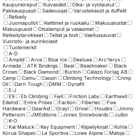
Kaupunkireput
Kuivasäkit
Olka- ja vyölaukut
Pakkauspussit
Sadesuojat
Varustekassit ja duffelit
Retkeily
Juomapullot
Keittimet ja ruokailu
Makuualustat
Makuupussit
Otsalamput ja valaisimet
Retkeilytarvikkeet
Teltat ja bivit
Vaellussauvat
Vuoristo- ja aurinkolasit
Tuotemerkit
A-D
Amplid
Arva
Blue Ice
Deeluxe
Arc'teryx
Armada
ATK Bindings
Beal
Beastmaker
Black
Crows
Black Diamond
Burton
Calazo Forlag AB
Camp
Camu
Cassin
Climbing Technology
Crimp
Oil
Darn Tough
DMM
Dynafit
E-J
E9
Eb Climbing
Fjell
Friction Labs
Earthwell
Edelrid
Entre Prises
Faction
Fibertec
Fixe
Hardware
GearAid
Grayl
Grivel
Houdini
Jimmy
Petterson
JMEditions
Jones Snowboards
Julbo
K-O
Kai Maluck
Key Equipment
Kiipeilykirjat
Kohla
Korua Shapes
La Sportiva
Lowe Alpine
Maloja