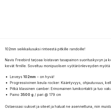
102mm seikkailusuksi rinteestä pitkille randoille!
Navis Freebird tarjoaa
loistavan tasapainon suorituskyvyn ja k
kevät firnille. Soveltuu monipuolisen vyötärönleveyden myötä my
Leveys
102mm
– on hyvä!
Progressiivinen keula rocker: Kääntyvyys, ohjautuvuus, kel
Pitkä klassinen camber: Erinomainen lumikontakti ja tuo vak
Paino
3500 g
/ pari @ 179 cm
Ostaessasi sukset ja siteet ja haluat ne asennettuna, niin muist