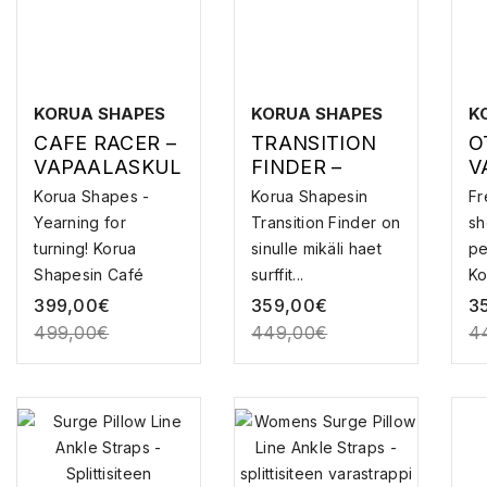
KORUA SHAPES
KORUA SHAPES
K
CAFE RACER –
TRANSITION
O
VAPAALASKUL
FINDER –
V
AUTA
VAPAALASKUL
A
Korua Shapes -
Korua Shapesin
Fr
AUTA
Yearning for
Transition Finder on
sh
turning! Korua
sinulle mikäli haet
pe
Shapesin Café
surffit...
Ko
Racer ...
399,00
€
359,00
€
3
499,00
€
449,00
€
4