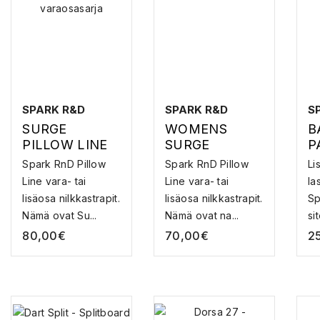
SPARK R&D
SPARK R&D
S
SURGE
WOMENS
B
PILLOW LINE
SURGE
P
ANKLE
PILLOW LINE
C
Spark RnD Pillow
Spark RnD Pillow
Li
STRAPS –
ANKLE
S
Line vara- tai
Line vara- tai
la
SPLITTISITEEN
STRAPS –
P
lisäosa nilkkastrapit.
lisäosa nilkkastrapit.
Sp
VARAOSASARJ
SPLITTISITEEN
Nämä ovat Su...
Nämä ovat na...
si
A
VARASTRAPPI
pe
80,00
€
70,00
€
2
V..