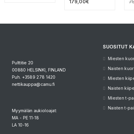
179,00
€
7
SUOSITUT K
Miesten kuori
Pulttitie 20
Naisten kuori
00880 HELSINKI, FINLAND
Puh. +3589 278 1420
Miesten kiip
nettikauppa@camu.fi
Naisten kiipe
Miesten t-pa
Naisten t-pa
Myymälän aukioloajat:
MA - PE 11-18
LA 10-16