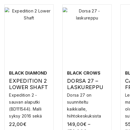
BLACK DIAMOND
BLACK CROWS
B
EXPEDITION 2
DORSA 27 –
C
LOWER SHAFT
LASKUREPPU
F
V
Expedition 2 -
Dorsa 27 on
Le
U
sauvan alaputki
suunniteltu
ma
(BD111544). Malli
kaikkialle,
ol
syksy 2016 sekä
hiihtokeskuksista
su
uud...
pidemmille to...
9..
22,00
€
149,00
€
–
5