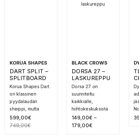
KORUA SHAPES
BLACK CROWS
D
DART SPLIT –
DORSA 27 –
T
SPLITBOARD
LASKUREPPU
C
A
Korua Shapes Dart
Dorsa 27 on
Dy
J
on klassinen
suunniteltu
ad
A
pyydalaudan
kaikkialle,
jä
sheippi, mutta
hiihtokeskuksista
No
moder...
pidemmille to...
-m
599,00
€
149,00
€
–
3
749,00
€
179,00
€