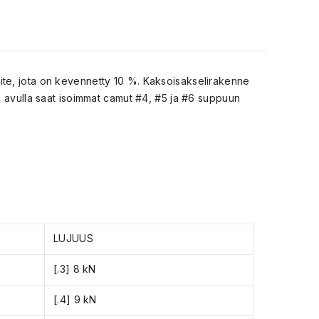
ite, jota on kevennetty 10 %. Kaksoisakselirakenne
n avulla saat isoimmat camut #4, #5 ja #6 suppuun
LUJUUS
[.3] 8 kN
[.4] 9 kN