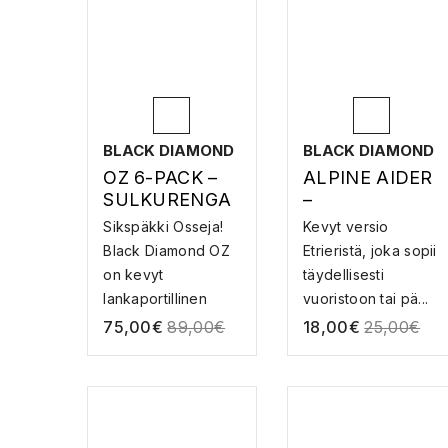
BLACK DIAMOND
BLACK DIAMOND
OZ 6-PACK –
ALPINE AIDER
SULKURENGA
–
S
KÖYSITIKKAAT
Sikspäkki Osseja!
Kevyt versio
Black Diamond OZ
Etrieristä, joka sopii
on kevyt
täydellisesti
lankaportillinen
vuoristoon tai pä...
sulkur...
75,00
€
89,00
€
18,00
€
25,00
€