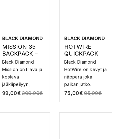
BLACK DIAMOND
BLACK DIAMOND
MISSION 35
HOTWIRE
BACKPACK –
QUICKPACK
KIIPEILYREPPU
12CM – JATKO
Black Diamond
Black Diamond
Mission on tilava ja
HotWire on kevyt ja
kestävä
näppärä joka
jääkiipeilyyn,
paikan jatko.
vuoristoo...
Lankap...
99,00
€
209,00
€
75,00
€
95,00
€