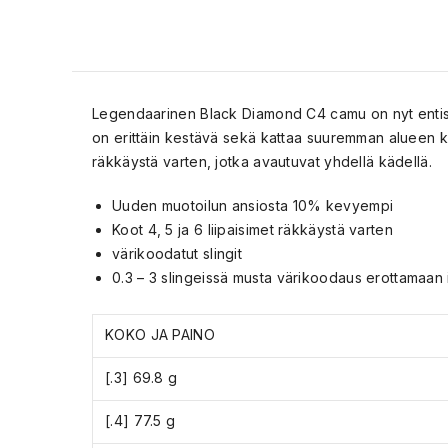
Legendaarinen Black Diamond C4 camu on nyt entist
on erittäin kestävä sekä kattaa suuremman alueen ku
räkkäystä varten, jotka avautuvat yhdellä kädellä.
Uuden muotoilun ansiosta 10% kevyempi
Koot 4, 5 ja 6 liipaisimet räkkäystä varten
värikoodatut slingit
0.3 – 3 slingeissä musta värikoodaus erottamaan
KOKO JA PAINO
[.3] 69.8 g
[.4] 77.5 g