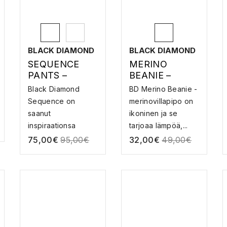
BLACK DIAMOND
BLACK DIAMOND
SEQUENCE
MERINO
PANTS –
BEANIE –
KIIPEILYHOUS
MERINOVILLA
Black Diamond
BD Merino Beanie -
UT
PIPO
Sequence on
merinovillapipo on
saanut
ikoninen ja se
inspiraationsa
tarjoaa lämpöä,...
kalliolla vietetyis...
75,00
€
95,00
€
32,00
€
49,00
€