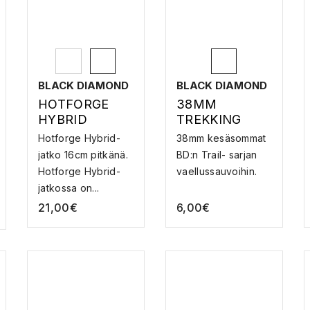
BLACK DIAMOND
BLACK DIAMOND
HOTFORGE
38MM
HYBRID
TREKKING
QUICKDRAW
BASKET –
Hotforge Hybrid-
38mm kesäsommat
16CM – JATKO
SOMPA
jatko 16cm pitkänä.
BD:n Trail- sarjan
Hotforge Hybrid-
vaellussauvoihin.
jatkossa on...
21,00
€
6,00
€