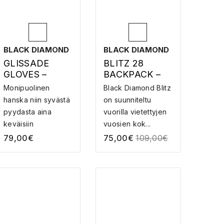
BLACK DIAMOND
BLACK DIAMOND
GLISSADE
BLITZ 28
GLOVES –
BACKPACK –
HANSKAT
KIIPEILYREPPU
Monipuolinen
Black Diamond Blitz
hanska niin syvästä
on suunniteltu
pyydasta aina
vuorilla vietettyjen
keväisiin
vuosien kok...
vuorikiipe...
79,00
€
75,00
€
109,00
€