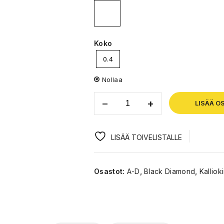
Koko
0.4
Nollaa
LISÄÄ O
LISÄÄ TOIVELISTALLE
Osastot:
A-D
,
Black Diamond
,
Kallioki