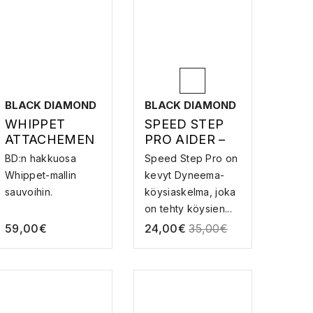
BLACK DIAMOND
BLACK DIAMOND
WHIPPET
SPEED STEP
ATTACHEMEN
PRO AIDER –
T – JÄÄHAKKU
KÖYSITIKKAAT
BD:n hakkuosa
Speed Step Pro on
SAUVAAN
Whippet-mallin
kevyt Dyneema-
sauvoihin.
köysiaskelma, joka
on tehty köysien...
59,00
€
24,00
€
35,00
€