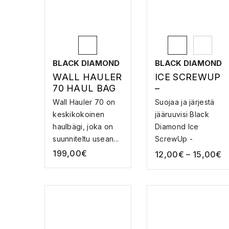
BLACK DIAMOND
BLACK DIAMOND
WALL HAULER
ICE SCREWUP
70 HAUL BAG
–
– HAUL-BAG
JÄÄRUUVIPUS
Wall Hauler 70 on
Suojaa ja järjestä
SI
keskikokoinen
jääruuvisi Black
haulbägi, joka on
Diamond Ice
suunniteltu usean...
ScrewUp -
pussukalla...
199,00
€
12,00
€
–
15,00
€