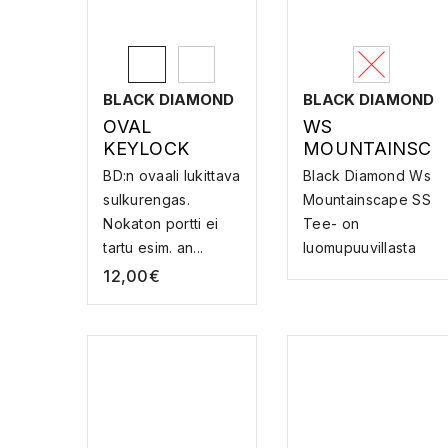
BLACK DIAMOND
BLACK DIAMOND
OVAL
WS
KEYLOCK
MOUNTAINSC
SCREWGATE
APE SS TEE –
BD:n ovaali lukittava
Black Diamond Ws
CARABINER –
T-PAITA
sulkurengas.
Mountainscape SS
LUKITTAVA
Nokaton portti ei
Tee- on
SULKURENGA
tartu esim. an...
luomupuuvillasta
S
valmiste...
12,00
€