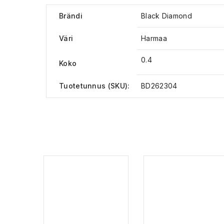
Brändi
Black Diamond
Väri
Harmaa
0.4
Koko
Tuotetunnus (SKU):
BD262304