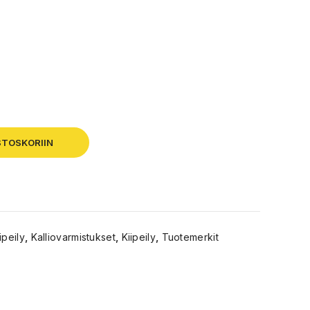
STOSKORIIN
ipeily
,
Kalliovarmistukset
,
Kiipeily
,
Tuotemerkit