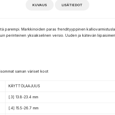
KUVAUS
LISÄTIEDOT
ä parempi. Markkinoiden paras frendityyppinen kalliovarmistusla
in perinteinen yksiakselinen versio. Uuden ja kätevän liipaisime
 isommat saman väriset koot
KÄYTTÖLAAJUUS
[.3] 13.8-23.4 mm
[.4] 15.5-26.7 mm