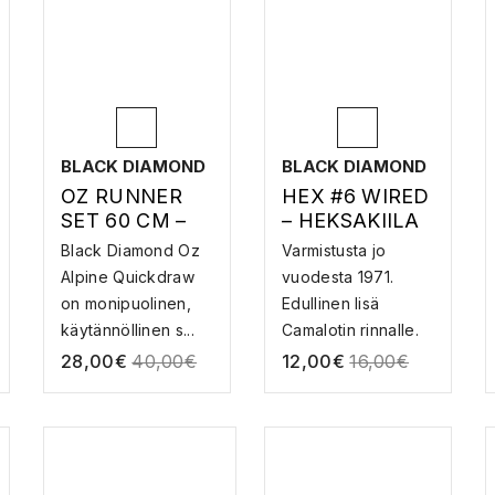
BLACK DIAMOND
BLACK DIAMOND
OZ RUNNER
HEX #6 WIRED
SET 60 CM –
– HEKSAKIILA
ALPPIJATKO
VAIJERILLA
Black Diamond Oz
Varmistusta jo
Alpine Quickdraw
vuodesta 1971.
on monipuolinen,
Edullinen lisä
käytännöllinen s...
Camalotin rinnalle.
Mo...
28,00
€
40,00
€
12,00
€
16,00
€