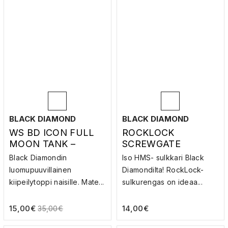
BLACK DIAMOND
BLACK DIAMOND
WS BD ICON FULL
ROCKLOCK
MOON TANK –
SCREWGATE
HIHATON PAITA
CARABINER –
Black Diamondin
Iso HMS- sulkkari Black
LUKITTAVA
luomupuuvillainen
Diamondilta! RockLock-
SULKURENGAS
kiipeilytoppi naisille. Mate...
sulkurengas on ideaa...
15,00
€
14,00
€
35,00
€