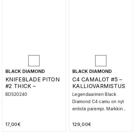
BLACK DIAMOND
BLACK DIAMOND
KNIFEBLADE PITON
C4 CAMALOT #5 –
#2 THICK –
KALLIOVARMISTUS
KALLIOVARMISTUS
BD520240
Legendaarinen Black
Diamond C4 camu on nyt
entistä parempi. Markkin...
17,00
€
129,00
€