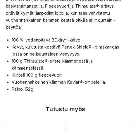
käsivarsimansetilla. Fleecevuori ja Thinsulate®-eristys
pitävät kylmät lämpötilat loitolla, kun taas vahvistettu
vuohennahkainen kämmen kestää pitkää all mountain -
käyttöä!
100 % vedenpitävä BD.dry™-kalvo
Kevyt, kulutusta kestävä Pertex Shield® -pintakangas,
jossa on nelisuuntainen venyvyys.
100 g Thinsulate®-eriste kämmenessä ja
kämmenselässä.
Kiinteä 100 g fleecevuori
Vuohennahkainen kämmen Kevlar®-ompeleilla.
Paino 152g
Tutustu myös