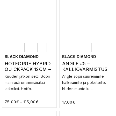
BLACK DIAMOND
BLACK DIAMOND
HOTFORGE HYBRID
ANGLE #5 –
QUICKPACK 12CM –
KALLIOVARMISTUS
JATKOSETTI
Kuuden jatkon setti. Sopii
Angle sopii suuremmille
mainiosti ensimmäisiksi
halkeamille ja poketeille.
jatkoiksi. Hotfo...
Niiden muotoilu ...
75,00
€
–
115,00
€
17,00
€