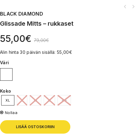
BLACK DIAMOND
Glissade Mitts – rukkaset
55,00
€
79,00
€
Alin hinta 30 päivän sisällä:
55,00
€
Väri
Koko
XL
L
M
S
XS
Nollaa
LISÄÄ OSTOSKORIIN