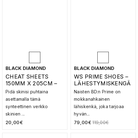
BLACK DIAMOND
BLACK DIAMOND
CHEAT SHEETS
WS PRIME SHOES –
150MM X 205CM –
LÄHESTYMISKENGÄ
VÄLIVERKOT
T
Pidä skinisi puhtaina
Naisten BD:n Prime on
asettamalla tämä
mokkanahkainen
synteettinen verkko
lähiskenkä, joka tarjoaa
skinien ...
hyvän...
20,00
€
79,00
€
119,00
€