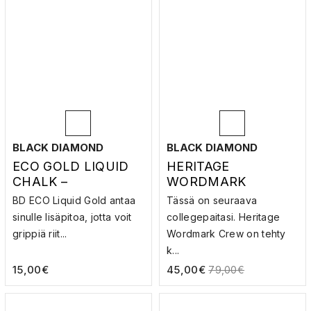
BLACK DIAMOND
BLACK DIAMOND
ECO GOLD LIQUID
HERITAGE
CHALK –
WORDMARK
NESTEMANKKA
CREWNECK –
BD ECO Liquid Gold antaa
Tässä on seuraava
COLLEGEPAITA
sinulle lisäpitoa, jotta voit
collegepaitasi. Heritage
grippiä riit...
Wordmark Crew on tehty
k...
15,00
€
45,00
€
79,00
€