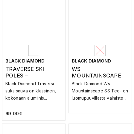
BLACK DIAMOND
BLACK DIAMOND
TRAVERSE SKI
WS
POLES –
MOUNTAINSCAPE
LASKETTELUSAUVA
SS TEE – T-PAITA
Black Diamond Traverse -
Black Diamond Ws
T
suksisauva on klassinen,
Mountainscape SS Tee- on
kokonaan alumiinis...
luomupuuvillasta valmiste...
69,00
€