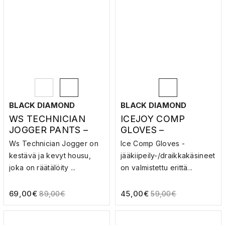
BLACK DIAMOND
BLACK DIAMOND
WS TECHNICIAN
ICEJOY COMP
JOGGER PANTS –
GLOVES –
KIIPEILYHOUSUT
JÄÄKIIPEILYHANSK
Ws Technician Jogger on
Ice Comp Gloves -
AT
kestävä ja kevyt housu,
jääkiipeily-/draikkakäsineet
joka on räätälöity ...
on valmistettu erittä...
69,00
€
45,00
€
89,00
€
59,00
€