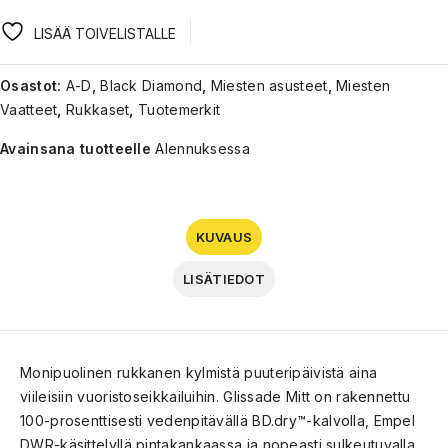
LISÄÄ TOIVELISTALLE
Osastot:
A-D
,
Black Diamond
,
Miesten asusteet
,
Miesten
Vaatteet
,
Rukkaset
,
Tuotemerkit
Avainsana tuotteelle
Alennuksessa
KUVAUS
LISÄTIEDOT
Monipuolinen rukkanen kylmistä puuteripäivistä aina
viileisiin vuoristoseikkailuihin. Glissade Mitt on rakennettu
100-prosenttisesti vedenpitävällä BD.dry™-kalvolla, Empel
DWR-käsittelyllä pintakankaassa ja nopeasti sulkeutuvalla