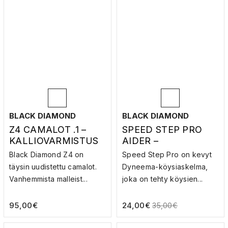
BLACK DIAMOND
BLACK DIAMOND
Z4 CAMALOT .1 –
SPEED STEP PRO
KALLIOVARMISTUS
AIDER –
KÖYSITIKKAAT
Black Diamond Z4 on
Speed Step Pro on kevyt
täysin uudistettu camalot.
Dyneema-köysiaskelma,
Vanhemmista malleist...
joka on tehty köysien...
95,00
€
24,00
€
35,00
€