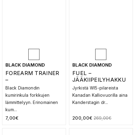
BLACK DIAMOND
BLACK DIAMOND
FOREARM TRAINER
FUEL –
–
JÄÄKIIPEILYHAKKU
HARJOITTELUVÄLIN
Black Diamondin
Jyrkistä WI5-pilareista
E
kumirinkula forkkujen
Kanadan Kalliovuorilla aina
lämmittelyyn. Erinomainen
Kanderstagin dr...
kum...
7,00
€
200,00
€
269,00
€