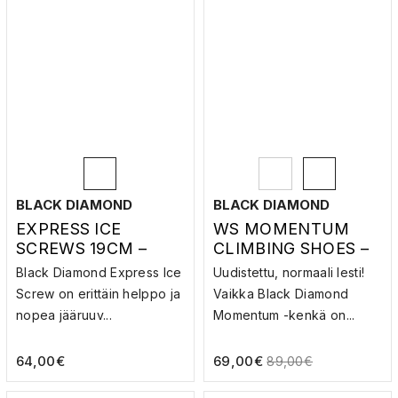
BLACK DIAMOND
BLACK DIAMOND
EXPRESS ICE
WS MOMENTUM
SCREWS 19CM –
CLIMBING SHOES –
JÄÄRUUVI
KIIPEILYKENGÄT
Black Diamond Express Ice
Uudistettu, normaali lesti!
Screw on erittäin helppo ja
Vaikka Black Diamond
nopea jääruuv...
Momentum -kenkä on...
64,00
€
69,00
€
89,00
€