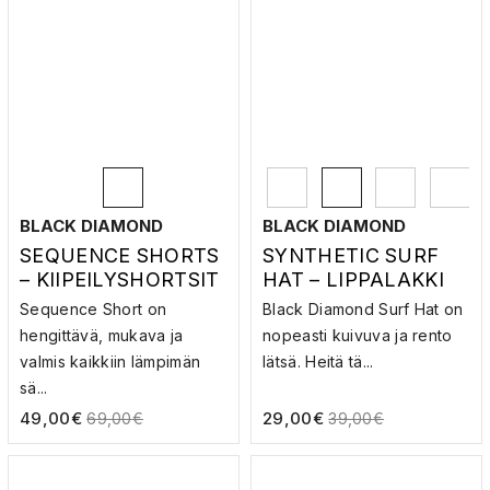
BLACK DIAMOND
BLACK DIAMOND
SEQUENCE SHORTS
SYNTHETIC SURF
– KIIPEILYSHORTSIT
HAT – LIPPALAKKI
Sequence Short on
Black Diamond Surf Hat on
hengittävä, mukava ja
nopeasti kuivuva ja rento
valmis kaikkiin lämpimän
lätsä. Heitä tä...
sä...
49,00
€
29,00
€
69,00
€
39,00
€