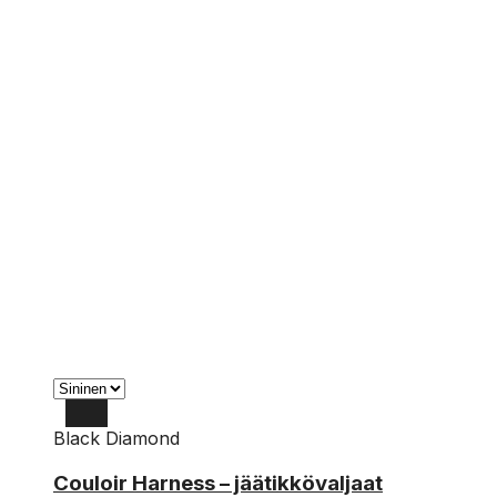
Black Diamond
XXL
Couloir Harness – jäätikkövaljaat