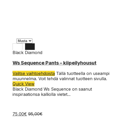
Black Diamond
L
Ws Sequence Pants – kiipeilyhousut
M
Valitse vaihtoehdoista
Tällä tuotteella on useampi
S
muunnelma. Voit tehdä valinnat tuotteen sivulla.
Quick View
XS
Black Diamond Ws Sequence on saanut
inspiraationsa kalliolla vietet...
75,00
€
95,00
€