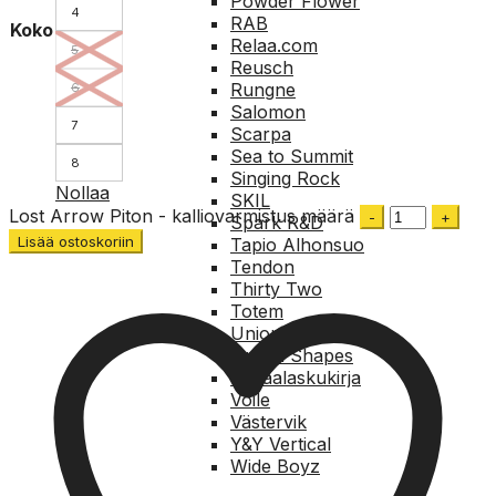
Powder Flower
4
RAB
Koko
Relaa.com
5
Reusch
Rungne
6
Salomon
7
Scarpa
Sea to Summit
8
Singing Rock
Nollaa
SKIL
Lost Arrow Piton - kalliovarmistus määrä
Spark R&D
Lisää ostoskoriin
Tapio Alhonsuo
Tendon
Thirty Two
Totem
Union
United Shapes
Vapaalaskukirja
Voile
Västervik
Y&Y Vertical
Wide Boyz