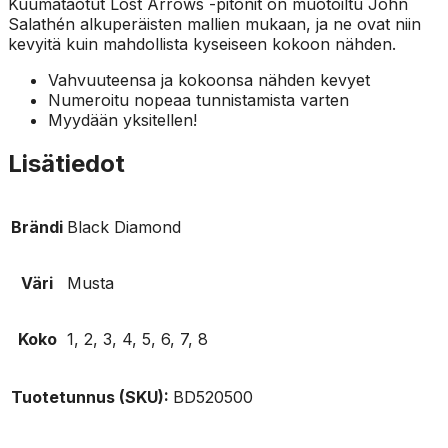
Kuumataotut Lost Arrows -pitonit on muotoiltu John
Salathén alkuperäisten mallien mukaan, ja ne ovat niin
kevyitä kuin mahdollista kyseiseen kokoon nähden.
Vahvuuteensa ja kokoonsa nähden kevyet
Numeroitu nopeaa tunnistamista varten
Myydään yksitellen!
Lisätiedot
Brändi
Black Diamond
Väri
Musta
Koko
1, 2, 3, 4, 5, 6, 7, 8
Tuotetunnus (SKU):
BD520500