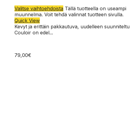
L-XL
Valitse vaihtoehdoista
Tällä tuotteella on useampi
M-L
muunnelma. Voit tehdä valinnat tuotteen sivulla.
Quick View
Kevyt ja erittäin pakkautuva, uudelleen suunniteltu
Couloir on edel...
79,00
€