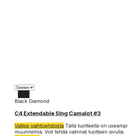
Black Diamond
3
C4 Extendable Slng Camalot #3
Valitse vaihtoehdoista
Tällä tuotteella on useampi
muunnelma. Voit tehdä valinnat tuotteen sivulla.