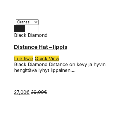
Black Diamond
OS
Distance Hat – lippis
Lue lisää
Quick View
Black Diamond Distance on kevy ja hyvin
hengittävä lyhyt lippainen,...
27,00
€
39,00
€