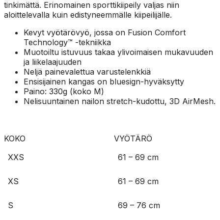
tinkimättä. Erinomainen sporttikiipeily valjas niin
aloittelevalla kuin edistyneemmälle kiipeilijälle.
Kevyt vyötärövyö, jossa on Fusion Comfort
Technology™ -tekniikka
Muotoiltu istuvuus takaa ylivoimaisen mukavuuden
ja liikelaajuuden
Neljä painevalettua varustelenkkiä
Ensisijainen kangas on bluesign-hyväksytty
Paino: 330g (koko M)
Nelisuuntainen nailon stretch-kudottu, 3D AirMesh.
KOKO
VYÖTÄRÖ
XXS
61 – 69 cm
XS
61 – 69 cm
S
69 – 76 cm