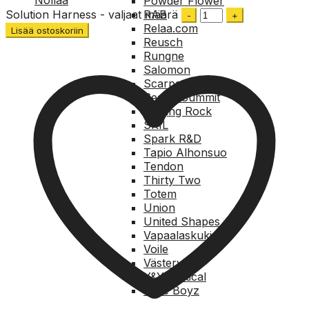
Powder Flower
Solution Harness - valjaat määrä
RAB
Relaa.com
Lisää ostoskoriin
Reusch
Rungne
Salomon
Scarpa
Sea to Summit
Singing Rock
SKIL
Spark R&D
Tapio Alhonsuo
Tendon
Thirty Two
Totem
Union
United Shapes
Vapaalaskukirja
Voile
Västervik
Y&Y Vertical
Wide Boyz