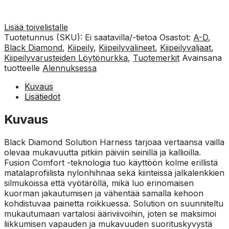
Lisää toivelistalle
Tuotetunnus (SKU):
Ei saatavilla/-tietoa
Osastot:
A-D
,
Black Diamond
,
Kiipeily
,
Kiipeilyvälineet
,
Kiipeilyvaljaat
,
Kiipeilyvarusteiden Löytönurkka
,
Tuotemerkit
Avainsana
tuotteelle
Alennuksessa
Kuvaus
Lisätiedot
Kuvaus
Black Diamond Solution Harness tarjoaa vertaansa vailla
olevaa mukavuutta pitkiin päiviin seinillä ja kallioilla.
Fusion Comfort -teknologia tuo käyttöön kolme erillistä
matalaprofiilista nylonhihnaa sekä kiinteissä jalkalenkkien
silmukoissa että vyötäröllä, mikä luo erinomaisen
kuorman jakautumisen ja vähentää samalla kehoon
kohdistuvaa painetta roikkuessa. Solution on suunniteltu
mukautumaan vartalosi ääriviivoihin, joten se maksimoi
liikkumisen vapauden ja mukavuuden suorituskyvystä