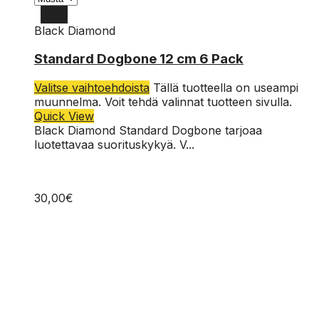
Black Diamond
12cm
Standard Dogbone 12 cm 6 Pack
Valitse vaihtoehdoista
Tällä tuotteella on useampi
muunnelma. Voit tehdä valinnat tuotteen sivulla.
Quick View
Black Diamond Standard Dogbone tarjoaa
luotettavaa suorituskykyä. V...
30,00
€