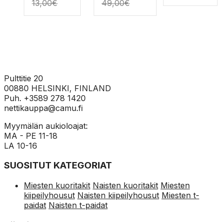
valinnat
tuotteen
valinnat
tuotteen
valinnat
tuot
13,00
€
49,00
€
tuotteen
sivulla.
tuotteen
sivulla.
tuotteen
sivull
sivulla.
sivulla.
sivulla.
Pulttitie 20
00880 HELSINKI, FINLAND
Puh. +3589 278 1420
nettikauppa@camu.fi
Myymälän aukioloajat:
MA - PE 11-18
LA 10-16
SUOSITUT KATEGORIAT
Miesten kuoritakit
Naisten kuoritakit
Miesten
kiipeilyhousut
Naisten kiipeilyhousut
Miesten t-
paidat
Naisten t-paidat