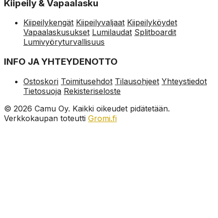
Kiipeily & Vapaalasku
Kiipeilykengät
Kiipeilyvaljaat
Kiipeilyköydet
Vapaalaskusukset
Lumilaudat
Splitboardit
Lumivyöryturvallisuus
INFO JA YHTEYDENOTTO
Ostoskori
Toimitusehdot
Tilausohjeet
Yhteystiedot
Tietosuoja
Rekisteriseloste
© 2026 Camu Oy. Kaikki oikeudet pidätetään.
Verkkokaupan toteutti
Gromi.fi