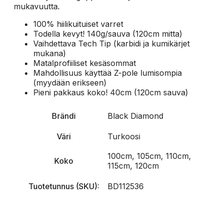
mukavuutta.
100% hiilikuituiset varret
Todella kevyt! 140g/sauva (120cm mitta)
Vaihdettava Tech Tip (karbidi ja kumikärjet
mukana)
Matalprofiiliset kesäsommat
Mahdollisuus käyttää Z-pole lumisompia
(myydään erikseen)
Pieni pakkaus koko! 40cm (120cm sauva)
Brändi
Black Diamond
Väri
Turkoosi
100cm, 105cm, 110cm,
Koko
115cm, 120cm
Tuotetunnus (SKU):
BD112536