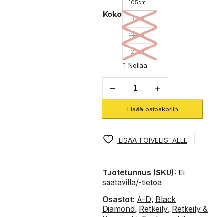
105cm
Koko
110cm
115cm
120cm
Nollaa
Ws
Distance
Carbon
Lisää ostoskoriin
Z
Poles
-
vaellus-
LISÄÄ TOIVELISTALLE
ja
juoksussauvat
määrä
Tuotetunnus (SKU):
Ei
saatavilla/-tietoa
Osastot:
A-D
,
Black
Diamond
,
Retkeily
,
Retkeily &