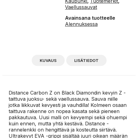
Kaupunki
,
Tuotemerkit
,
Vaellussauvat
Avainsana tuotteelle
Alennuksessa
KUVAUS
LISÄTIEDOT
Distance Carbon Z on Black Diamondin kevyin Z -
taittuva juoksu- sekä vaellussauva. Sauva niille
jotka liikkuvat kevyesti ja vauhdilla! Kolmeen osaan
taittuva rakenne on nopea kasata sekä pieneen
pakkautuva. Uusi malli on kevyempi sekä ohuempi
kuin ennen, mutta yhtä kestävä. Distance -
rannelenkki on hengittävä ja kosteutta siirtävä.
Ultrakevyt EVA -grippi sisältää juuri oikean määrän