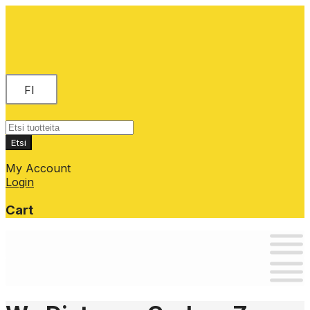
FI
Products
search
Etsi
My Account
Login
Cart
Skip
to
content