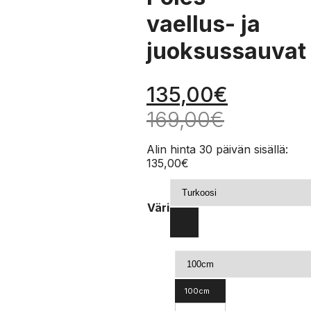
vaellus- ja
juoksussauvat
135,00
€
169,00
€
Alin hinta 30 päivän sisällä:
135,00
€
Väri
100cm