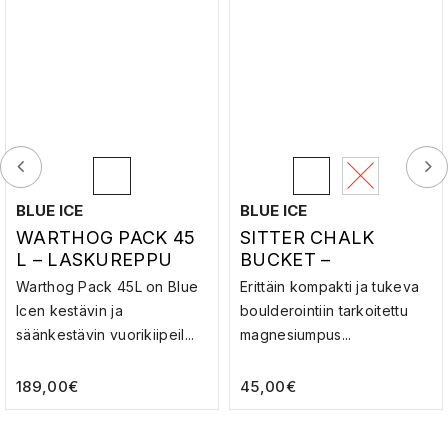
BLUE ICE
BLUE ICE
WARTHOG PACK 45
SITTER CHALK
L – LASKUREPPU
BUCKET –
MANKKAPUSSI
Warthog Pack 45L on Blue
Erittäin kompakti ja tukeva
Icen kestävin ja
boulderointiin tarkoitettu
säänkestävin vuorikiipeil...
magnesiumpus...
189,00
€
45,00
€