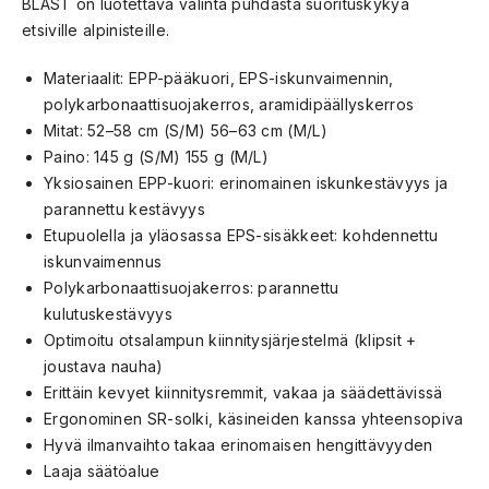
BLAST on luotettava valinta puhdasta suorituskykyä
etsiville alpinisteille.
Materiaalit: EPP-pääkuori, EPS-iskunvaimennin,
polykarbonaattisuojakerros, aramidipäällyskerros
Mitat: 52–58 cm (S/M) 56–63 cm (M/L)
Paino: 145 g (S/M) 155 g (M/L)
Yksiosainen EPP-kuori: erinomainen iskunkestävyys ja
parannettu kestävyys
Etupuolella ja yläosassa EPS-sisäkkeet: kohdennettu
iskunvaimennus
Polykarbonaattisuojakerros: parannettu
kulutuskestävyys
Optimoitu otsalampun kiinnitysjärjestelmä (klipsit +
joustava nauha)
Erittäin kevyet kiinnitysremmit, vakaa ja säädettävissä
Ergonominen SR-solki, käsineiden kanssa yhteensopiva
Hyvä ilmanvaihto takaa erinomaisen hengittävyyden
Laaja säätöalue