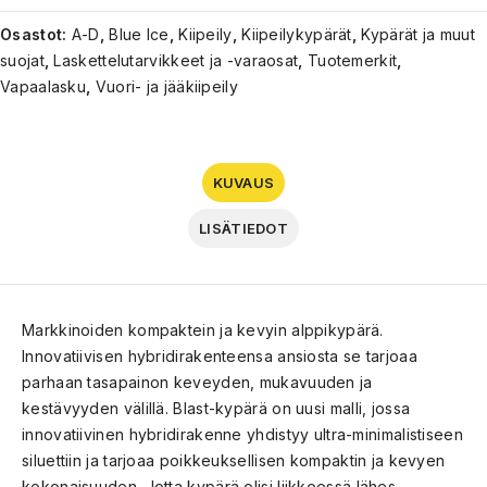
Osastot:
A-D
,
Blue Ice
,
Kiipeily
,
Kiipeilykypärät
,
Kypärät ja muut
suojat
,
Laskettelu­tarvikkeet ja -varaosat
,
Tuotemerkit
,
Vapaalasku
,
Vuori- ja jääkiipeily
KUVAUS
LISÄTIEDOT
Markkinoiden kompaktein ja kevyin alppikypärä.
Innovatiivisen hybridirakenteensa ansiosta se tarjoaa
parhaan tasapainon keveyden, mukavuuden ja
kestävyyden välillä. Blast-kypärä on uusi malli, jossa
innovatiivinen hybridirakenne yhdistyy ultra-minimalistiseen
siluettiin ja tarjoaa poikkeuksellisen kompaktin ja kevyen
kokonaisuuden. Jotta kypärä olisi liikkeessä lähes