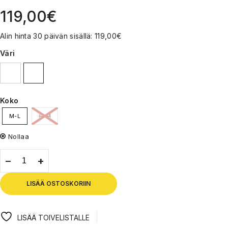
119,00
€
Alin hinta 30 päivän sisällä:
119,00
€
Väri
Koko
M-L
S-M
Nollaa
LISÄÄ OSTOSKORIIN
LISÄÄ TOIVELISTALLE