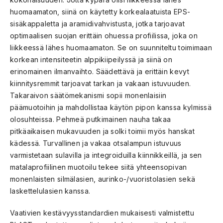
huomaamaton, siinä on käytetty korkealaatuista EPS-
sisäkappaletta ja aramidivahvistusta, jotka tarjoavat
optimaalisen suojan erittäin ohuessa profiilissa, joka on
liikkeessä lähes huomaamaton. Se on suunniteltu toimimaan
korkean intensiteetin alppikiipeilyssä ja siinä on
erinomainen ilmanvaihto. Säädettävä ja erittäin kevyt
kiinnitysremmit tarjoavat tarkan ja vakaan istuvuuden.
Takaraivon säätömekanismi sopii monenlaisiin
päämuotoihin ja mahdollistaa käytön pipon kanssa kylmissä
olosuhteissa. Pehmeä putkimainen nauha takaa
pitkäaikaisen mukavuuden ja solki toimii myös hanskat
kädessä. Turvallinen ja vakaa otsalampun istuvuus
varmistetaan sulavilla ja integroiduilla kiinnikkeillä, ja sen
matalaprofiilinen muotoilu tekee siitä yhteensopivan
monenlaisten silmälasien, aurinko-/vuoristolasien sekä
laskettelulasien kanssa.
Vaativien kestävyysstandardien mukaisesti valmistettu