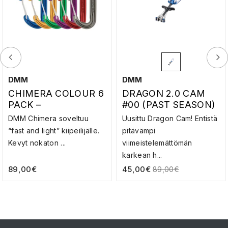
DMM
DMM
CHIMERA COLOUR 6
DRAGON 2.0 CAM
PACK –
#00 (PAST SEASON)
SULKURENGASSETTI
– KALLIOVARMISTUS
DMM Chimera soveltuu
Uusittu Dragon Cam! Entistä
“fast and light” kiipeilijälle.
pitävämpi
Kevyt nokaton ...
viimeistelemättömän
karkean h...
89,00
€
45,00
€
89,00
€