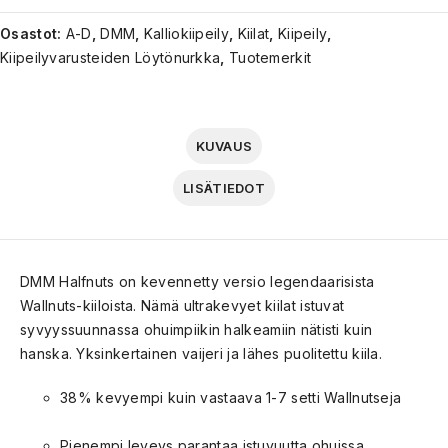
Osastot:
A-D
,
DMM
,
Kalliokiipeily
,
Kiilat
,
Kiipeily
,
Kiipeilyvarusteiden Löytönurkka
,
Tuotemerkit
KUVAUS
LISÄTIEDOT
DMM Halfnuts on kevennetty versio legendaarisista
Wallnuts-kiiloista. Nämä ultrakevyet kiilat istuvat
syvyyssuunnassa ohuimpiikin halkeamiin nätisti kuin
hanska. Yksinkertainen vaijeri ja lähes puolitettu kiila.
38% kevyempi kuin vastaava 1-7 setti Wallnutseja
Pienempi leveys parantaa istuvuutta ohuissa