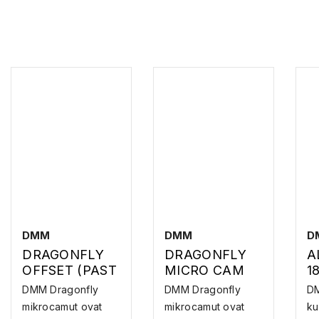
DMM
DMM
D
DRAGONFLY
DRAGONFLY
A
OFFSET (PAST
MICRO CAM
1
SEASON) –
(PAST
Q
DMM Dragonfly
DMM Dragonfly
DM
KALLIOVARMIS
SEASON) –
P
mikrocamut ovat
mikrocamut ovat
ku
TUS
KALLIOVARMIS
S