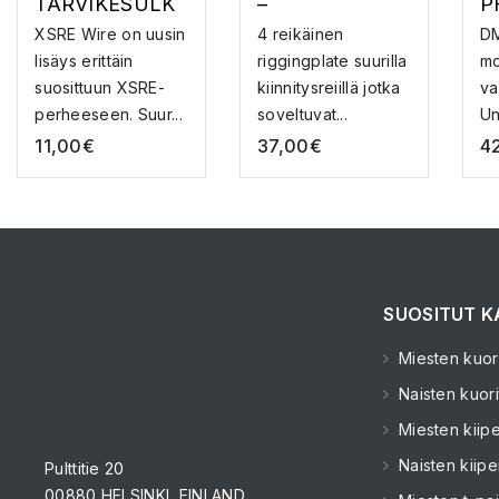
TARVIKESULK
–
P
URENGAS
ANKKURILEVY
H
XSRE Wire on uusin
4 reikäinen
DM
V
lisäys erittäin
riggingplate suurilla
mo
I
suosittuun XSRE-
kiinnitysreiillä jotka
va
perheeseen. Suur...
soveltuvat...
Un
sy
11,00
€
37,00
€
4
SUOSITUT K
Miesten kuori
Naisten kuori
Miesten kiipe
Naisten kiipe
Pulttitie 20
00880 HELSINKI, FINLAND