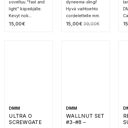
soveltuu "fast and
dyneema-slingi!
ta
U
light" kiipeilijälle.
Hyvä vaihtoehto
DM
Kevyt nok...
cordelettelle mm.
Ca
trä...
15,00
€
15,00
€
39,00
€
1
DMM
DMM
D
ULTRA O
WALLNUT SET
R
SCREWGATE
#3-#8 –
S