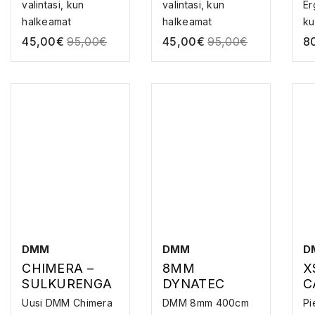
valintasi, kun
valintasi, kun
Er
TUS
J
halkeamat
halkeamat
ku
ohenevat. To...
ohenevat. To...
45,00
€
95,00
€
45,00
€
95,00
€
8
DMM
DMM
D
CHIMERA –
8MM
X
SULKURENGA
DYNATEC
C
S
SLING 400CM
–
Uusi DMM Chimera
DMM 8mm 400cm
Pi
– SLINGI
T