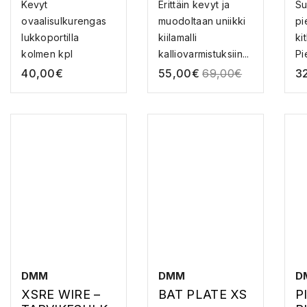
PACK OF 3 –
KIILASETTI
S
Kevyt
Erittäin kevyt ja
Su
SULKURENGA
S
ovaalisulkurengas
muodoltaan uniikki
pi
S
S
lukkoportilla
kiilamalli
ki
kolmen kpl
kalliovarmistuksiin...
Pi
paketissa! Oiva ov...
40,00
€
55,00
€
69,00
€
3
DMM
DMM
D
XSRE WIRE –
BAT PLATE XS
P