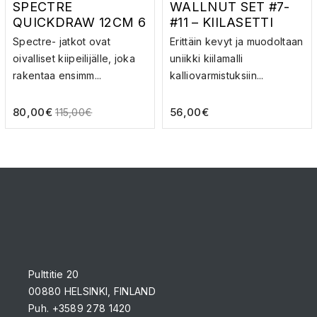
SPECTRE
WALLNUT SET #7-
QUICKDRAW 12CM 6
#11 – KIILASETTI
PACK – JATKOSETTI
Spectre- jatkot ovat
Erittäin kevyt ja muodoltaan
oivalliset kiipeilijälle, joka
uniikki kiilamalli
rakentaa ensimm...
kalliovarmistuksiin...
80,00
€
56,00
€
115,00
€
Pulttitie 20
00880 HELSINKI, FINLAND
Puh. +3589 278 1420