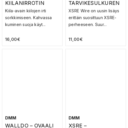
KIILANIRROTIN
TARVIKESULKUREN
GAS
Kiila-avain kiilojen irti
XSRE Wire on uusin lisäys
sorkkimiseen. Kahvassa
erittäin suosittuun XSRE-
kuminen suoja käyt...
perheeseen. Suur...
16,00
€
11,00
€
DMM
DMM
WALLDO – OVAALI
XSRE –