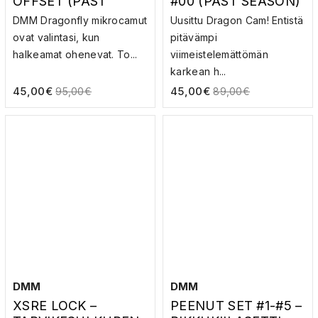
OFFSET (PAST
#00 (PAST SEASON)
SEASON) –
–
DMM Dragonfly mikrocamut
Uusittu Dragon Cam! Entistä
KALLIOVARMISTUS
KALLIOVARMISTUS
ovat valintasi, kun
pitävämpi
halkeamat ohenevat. To...
viimeistelemättömän
karkean h...
45,00
€
45,00
€
95,00
€
89,00
€
DMM
DMM
XSRE LOCK –
PEENUT SET #1-#5 –