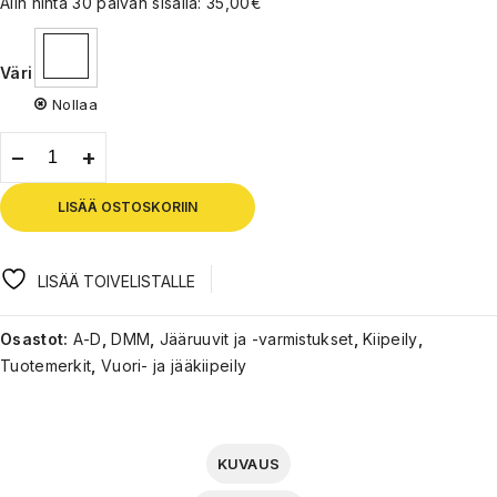
Alin hinta 30 päivän sisällä:
35,00
€
Väri
Nollaa
LISÄÄ OSTOSKORIIN
LISÄÄ TOIVELISTALLE
Osastot:
A-D
,
DMM
,
Jääruuvit ja -varmistukset
,
Kiipeily
,
Tuotemerkit
,
Vuori- ja jääkiipeily
KUVAUS