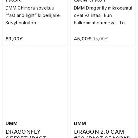
SULKURENGASSETT
SEASON) –
DMM Chimera soveltuu
DMM Dragonfly mikrocamut
I
KALLIOVARMISTUS
“fast and light” kiipeilijälle.
ovat valintasi, kun
Kevyt nokaton ...
halkeamat ohenevat. To...
89,00
€
45,00
€
95,00
€
DMM
DMM
DRAGONFLY
DRAGON 2.0 CAM