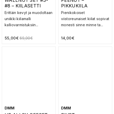
WALLNUT SET #3-
PEENUT –
#8 – KIILASETTI
PIKKUKIILA
Erittäin kevyt ja muodoltaan
Pienikokoiset
uniikki kiilamalli
viistoreunaiset kiilat sopivat
kalliovarmistuksiin...
monesti sinne minne ta...
55,00
€
14,00
€
69,00
€
DMM
DMM