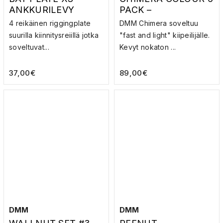
ANKKURILEVY
PACK –
SULKURENGASSETT
4 reikäinen riggingplate
DMM Chimera soveltuu
I
suurilla kiinnitysreiillä jotka
"fast and light" kiipeilijälle.
soveltuvat...
Kevyt nokaton ...
37,00
€
89,00
€
DMM
DMM