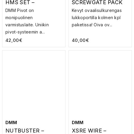
HMS SET –
SCREWGATE PACK
VARMISTUSLAITE
OF 3 –
DMM Pivot on
Kevyt ovaalisulkurengas
SULKURENGAS
monipuolinen
lukkoportilla kolmen kpl
varmistuslaite. Uniikin
paketissa! Oiva ov...
pivot-systeemin a...
42,00
€
40,00
€
DMM
DMM
NUTBUSTER –
XSRE WIRE –