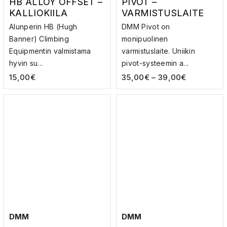
HB ALLOY OFFSET –
PIVOT –
KALLIOKIILA
VARMISTUSLAITE
Alunperin HB (Hugh
DMM Pivot on
Banner) Climbing
monipuolinen
Equipmentin valmistama
varmistuslaite. Uniikin
hyvin su...
pivot-systeemin a...
15,00
€
35,00
€
–
39,00
€
DMM
DMM