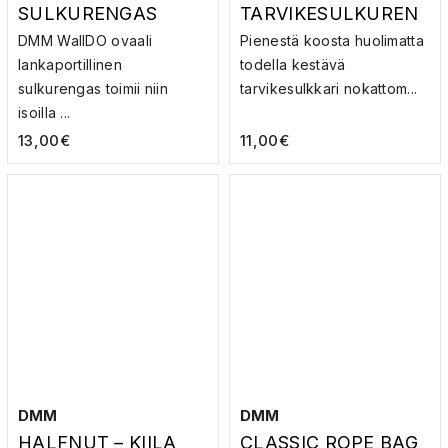
SULKURENGAS
TARVIKESULKUREN
GAS
DMM WallDO ovaali
Pienestä koosta huolimatta
lankaportillinen
todella kestävä
sulkurengas toimii niin
tarvikesulkkari nokattom...
isoilla ...
13,00
€
11,00
€
DMM
DMM
HALFNUT – KIILA
CLASSIC ROPE BAG