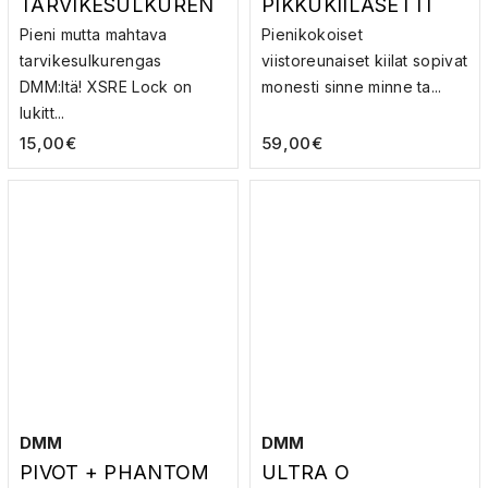
TARVIKESULKUREN
PIKKUKIILASETTI
GAS
Pieni mutta mahtava
Pienikokoiset
tarvikesulkurengas
viistoreunaiset kiilat sopivat
DMM:ltä! XSRE Lock on
monesti sinne minne ta...
lukitt...
15,00
€
59,00
€
DMM
DMM
PIVOT + PHANTOM
ULTRA O