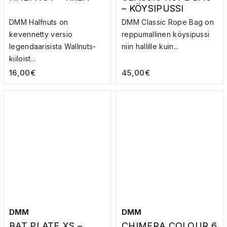
– KÖYSIPUSSI
DMM Halfnuts on
DMM Classic Rope Bag on
kevennetty versio
reppumallinen köysipussi
legendaarisista Wallnuts-
niin hallille kuin...
kiiloist...
16,00
€
45,00
€
DMM
DMM
BAT PLATE XS –
CHIMERA COLOUR 6