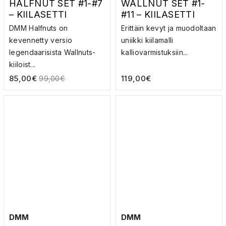
HALFNUT SET #1-#7
WALLNUT SET #1-
– KIILASETTI
#11 – KIILASETTI
DMM Halfnuts on
Erittäin kevyt ja muodoltaan
kevennetty versio
uniikki kiilamalli
legendaarisista Wallnuts-
kalliovarmistuksiin...
kiiloist...
85,00
€
119,00
€
99,00
€
DMM
DMM