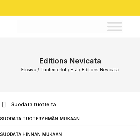
Editions Nevicata
Etusivu
/
Tuotemerkit
/
E-J
/
Editions Nevicata
Suodata tuotteita
SUODATA TUOTERYHMÄN MUKAAN
Kiipeily
SUODATA HINNAN MUKAAN
Miesten Vaatteet