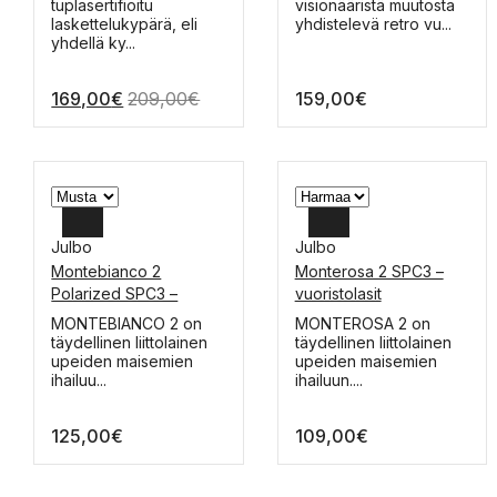
tuotteella
tuotteella
tuplasertifioitu
visionääristä muutosta
on
on
laskettelukypärä, eli
yhdistelevä retro vu...
useampi
useampi
yhdellä ky...
muunnelma.
muunnelma.
Voit
Voit
169,00
€
209,00
€
159,00
€
tehdä
tehdä
valinnat
valinnat
tuotteen
tuotteen
sivulla.
sivulla.
Julbo
Julbo
Montebianco 2
Monterosa 2 SPC3 –
Polarized SPC3 –
vuoristolasit
vuoristolasit
Tällä
Tällä
MONTEBIANCO 2 on
MONTEROSA 2 on
tuotteella
tuotteella
täydellinen liittolainen
täydellinen liittolainen
on
on
upeiden maisemien
upeiden maisemien
useampi
useampi
ihailuu...
ihailuun....
muunnelma.
muunnelma.
Voit
Voit
125,00
€
109,00
€
tehdä
tehdä
valinnat
valinnat
tuotteen
tuotteen
sivulla.
sivulla.