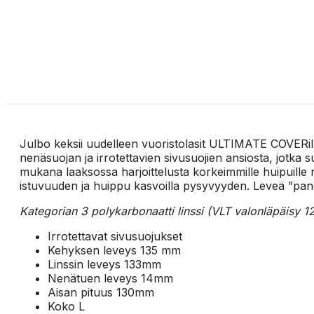
Julbo keksii uudelleen vuoristolasit ULTIMATE COVERilla,
nenäsuojan ja irrotettavien sivusuojien ansiosta, jotka 
mukana laaksossa harjoittelusta korkeimmille huipuille
istuvuuden ja huippu kasvoilla pysyvyyden. Leveä ”pano
Kategorian 3 polykarbonaatti linssi (VLT valonläpäisy 12%
Irrotettavat sivusuojukset
Kehyksen leveys 135 mm
Linssin leveys 133mm
Nenätuen leveys 14mm
Aisan pituus 130mm
Koko L