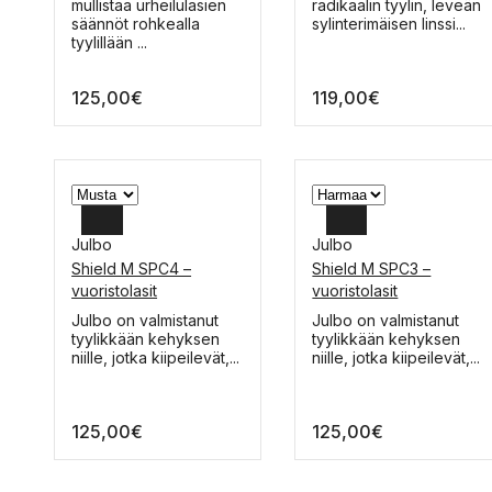
tuotteella
tuotteella
mullistaa urheilulasien
radikaalin tyylin, leveän
on
on
säännöt rohkealla
sylinterimäisen linssi...
useampi
useampi
tyylillään ...
muunnelma.
muunnelma.
Voit
Voit
125,00
€
119,00
€
tehdä
tehdä
valinnat
valinnat
tuotteen
tuotteen
sivulla.
sivulla.
Julbo
Julbo
Shield M SPC4 –
Shield M SPC3 –
vuoristolasit
vuoristolasit
Tällä
Tällä
Julbo on valmistanut
Julbo on valmistanut
tuotteella
tuotteella
tyylikkään kehyksen
tyylikkään kehyksen
on
on
niille, jotka kiipeilevät,...
niille, jotka kiipeilevät,...
useampi
useampi
muunnelma.
muunnelma.
Voit
Voit
125,00
€
125,00
€
tehdä
tehdä
valinnat
valinnat
tuotteen
tuotteen
sivulla.
sivulla.