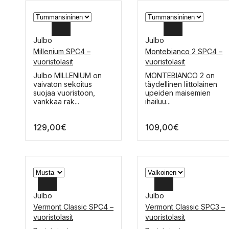
Julbo
Julbo
Millenium SPC4 –
Montebianco 2 SPC4 –
vuoristolasit
vuoristolasit
Tällä
Tällä
Julbo MILLENIUM on
MONTEBIANCO 2 on
tuotteella
tuotteella
vaivaton sekoitus
täydellinen liittolainen
on
on
suojaa vuoristoon,
upeiden maisemien
useampi
useampi
vankkaa rak...
ihailuu...
muunnelma.
muunnelma.
Voit
Voit
129,00
€
109,00
€
tehdä
tehdä
valinnat
valinnat
tuotteen
tuotteen
sivulla.
sivulla.
Julbo
Julbo
Vermont Classic SPC4 –
Vermont Classic SPC3 –
vuoristolasit
vuoristolasit