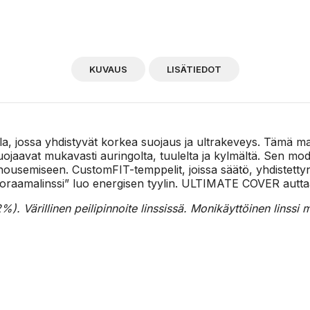
KUVAUS
LISÄTIEDOT
 jossa yhdistyvät korkea suojaus ja ultrakeveys. Tämä malli 
suojaavat mukavasti auringolta, tuulelta ja kylmältä. Sen mod
 nousemiseen. CustomFIT-temppelit, joissa säätö, yhdistett
raamalinssi” luo energisen tyylin. ULTIMATE COVER auttaa 
). Värillinen peilipinnoite linssissä. Monikäyttöinen linssi m