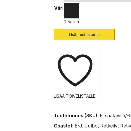
Väri
Nollaa
Lisää ostoskoriin
LISÄÄ TOIVELISTALLE
Tuotetunnus (SKU):
Ei saatavilla/-
Osastot:
E-J
,
Julbo
,
Retkeily
,
Retk