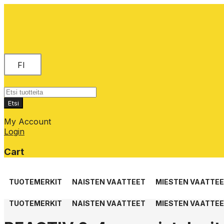
FI
Products
search
Etsi
My Account
Login
Cart
Skip
to
TUOTEMERKIT
NAISTEN VAATTEET
MIESTEN VAATTE
content
TUOTEMERKIT
NAISTEN VAATTEET
MIESTEN VAATTE