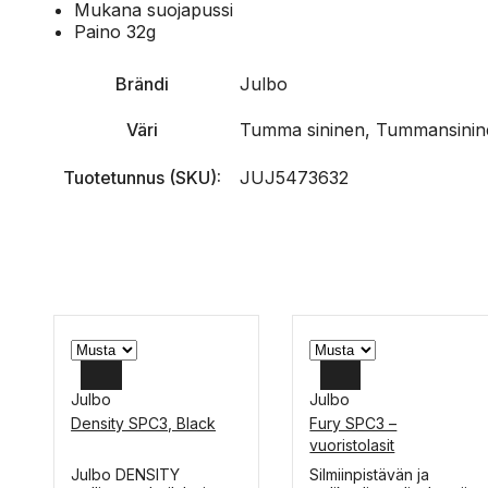
Mukana suojapussi
Paino 32g
Brändi
Julbo
Väri
Tumma sininen, Tummansinin
Tuotetunnus (SKU):
JUJ5473632
Julbo
Julbo
Density SPC3, Black
Fury SPC3 –
vuoristolasit
Tällä
Tällä
Julbo DENSITY
Silmiinpistävän ja