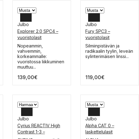
Julbo
Julbo
Explorer 2.0 SPC4 –
Fury SPC3 –
vuoristolasit
vuoristolasit
Tällä
Nopeammin,
Silmiinpistävän ja
tuotteella
vahvemmin,
radikaalin tyylin, leveän
on
korkeammalle:
sylinterimäisen linssi...
useampi
vuoristossa liikkuminen
muunnelma.
muuttuu...
Voit
139,00
€
119,00
€
tehdä
valinnat
tuotteen
sivulla.
Julbo
Julbo
Cyrius REACTIV High
Alpha CAT 0 –
Contrast 1-3 –
laskettelulasit
laskettelulasit