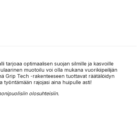
tarjoaa optimaalisen suojan silmille ja kasvoille
ulaarinen muotoilu voi olla mukana vuorikiipeilijän
ynä Grip Tech -rakenteeseen tuottavat räätälöidyn
työntämään rajojasi aina huipulle asti!
onipuolisiin olosuhteisiin.