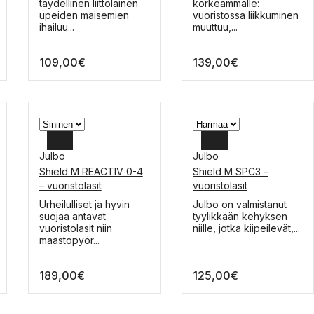
tuotteella
tuotteella
täydellinen liittolainen
korkeammalle:
on
on
upeiden maisemien
vuoristossa liikkuminen
useampi
useampi
ihailuu...
muuttuu,...
muunnelma.
muunnelma.
Voit
Voit
109,00
€
139,00
€
tehdä
tehdä
valinnat
valinnat
tuotteen
tuotteen
sivulla.
sivulla.
Julbo
Julbo
Shield M REACTIV 0-4
Shield M SPC3 –
– vuoristolasit
vuoristolasit
Tällä
Tällä
Urheilulliset ja hyvin
Julbo on valmistanut
tuotteella
tuotteella
suojaa antavat
tyylikkään kehyksen
on
on
vuoristolasit niin
niille, jotka kiipeilevät,...
useampi
useampi
maastopyör...
muunnelma.
muunnelma.
Voit
Voit
189,00
€
125,00
€
tehdä
tehdä
valinnat
valinnat
tuotteen
tuotteen
sivulla.
sivulla.