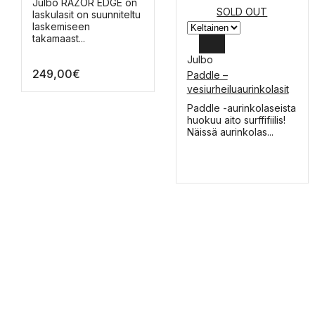
Tällä
Julbo RAZOR EDGE on
SOLD OUT
tuotteella
laskulasit on suunniteltu
on
laskemiseen
useampi
takamaast...
muunnelma.
Julbo
Voit
249,00
€
tehdä
Paddle –
valinnat
vesiurheiluaurinkolasit
tuotteen
Tällä
Paddle -aurinkolaseista
sivulla.
tuotteella
huokuu aito surffifiilis!
on
Näissä aurinkolas...
useampi
muunnelma.
Voit
tehdä
valinnat
tuotteen
sivulla.