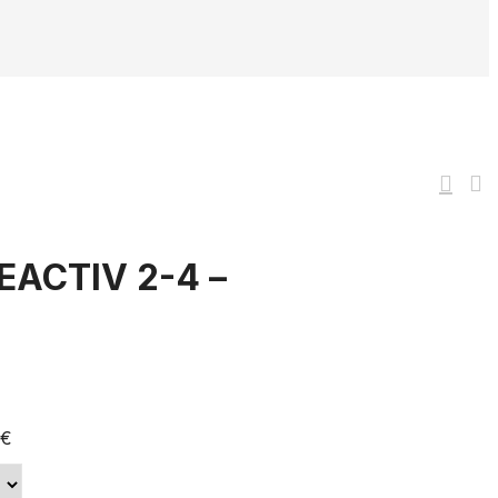
REACTIV 2-4 –
0
€