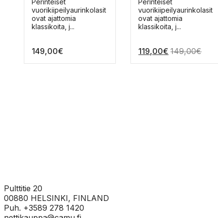
Tällä
Tällä
Perinteiset
Perinteiset
tuotteella
tuotteella
vuorikiipeilyaurinkolasit
vuorikiipeilyaurinkolasit
on
on
ovat ajattomia
ovat ajattomia
useampi
useampi
klassikoita, j...
klassikoita, j...
muunnelma.
muunnelma.
Voit
Voit
149,00
€
119,00
€
149,00
€
tehdä
tehdä
valinnat
valinnat
tuotteen
tuotteen
sivulla.
sivulla.
Pulttitie 20
00880 HELSINKI, FINLAND
Puh. +3589 278 1420
nettikauppa@camu.fi