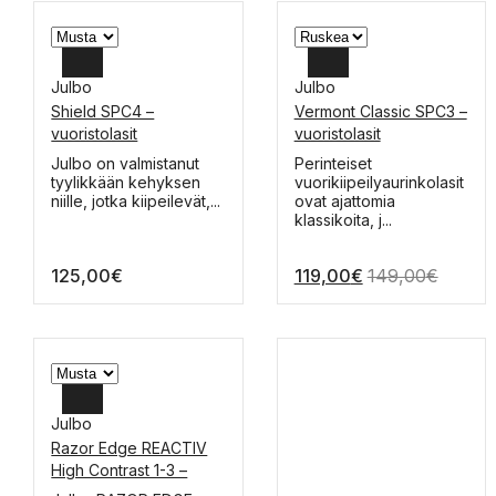
Julbo
Julbo
Shield SPC4 –
Vermont Classic SPC3 –
vuoristolasit
vuoristolasit
Tällä
Tällä
Julbo on valmistanut
Perinteiset
tuotteella
tuotteella
tyylikkään kehyksen
vuorikiipeilyaurinkolasit
on
on
niille, jotka kiipeilevät,...
ovat ajattomia
useampi
useampi
klassikoita, j...
muunnelma.
muunnelma.
Voit
Voit
125,00
€
119,00
€
149,00
€
tehdä
tehdä
valinnat
valinnat
tuotteen
tuotteen
sivulla.
sivulla.
Julbo
Razor Edge REACTIV
High Contrast 1-3 –
laskettelulasit