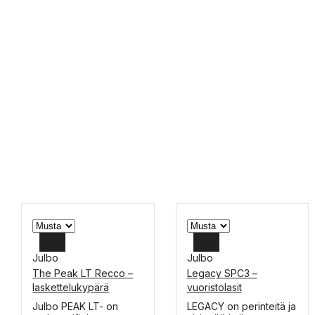
Julbo
Julbo
The Peak LT Recco –
Legacy SPC3 –
XL
laskettelukypärä
vuoristolasit
L
Tällä
Tällä
Julbo PEAK LT- on
LEGACY on perinteitä ja