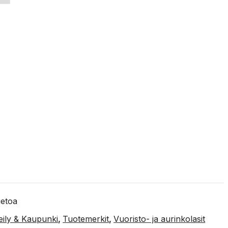
tietoa
eily & Kaupunki
,
Tuotemerkit
,
Vuoristo- ja aurinkolasit