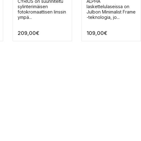
Tällä
Tällä
CYRIUS on suunniteltu
ALPHA
tuotteella
tuotteella
sylinterimäisen
laskettelulaseissa on
on
on
fotokromaattisen linssin
Julbon Minimalist Frame
useampi
useampi
ympä...
-teknologia, jo...
muunnelma.
muunnelma.
Voit
Voit
209,00
€
109,00
€
tehdä
tehdä
valinnat
valinnat
tuotteen
tuotteen
sivulla.
sivulla.