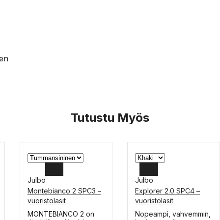
en
Tutustu Myös
Julbo
Julbo
Montebianco 2 SPC3 –
Explorer 2.0 SPC4 –
vuoristolasit
vuoristolasit
Tällä
Tällä
MONTEBIANCO 2 on
Nopeampi, vahvemmin,