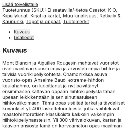
Lisää toivelistalle
Tuotetunnus (SKU):
Ei saatavilla/-tietoa
Osastot:
K-O
,
Kiipeilykirjat
,
Kirjat ja kartat
,
Muu kirjallisuus
,
Retkeily &
Kaupunki
,
Topot ja oppaat
,
Tuotemerkit
Kuvaus
Lisätiedot
Kuvaus
Mont Blancin ja Aiguilles Rougesin mahtavat vuoristot
ovat maailman suosituimpia ja arvostetuimpia hiihto- ja
talvisia vuorikiipeilykohteita. Chamonixissa asuva
vuoristo-opas Anselme Baud, extreme-hiihdon
keulahahmo, on kirjoittanut ja nyt päivittänyt
ensimmäisen kattavan oppaan hiihtokiipeilystä tähän
upeaan leikkikenttään ja sen ainutlaatuiseen
hiihtovalikoimaan. Tämä opas sisältää tarkat ja täydelliset
kuvaukset yli 400 laskettelurinteestä, jotka vaihtelevat
maastohiihtoretkien klassikoista kaikkein vaikeimpiin
hiihtokiipeilyhaasteisiin. Yli 300 värivalokuvan, kartan ja
kaavion ansiosta tämä on korvaamaton opas maailman