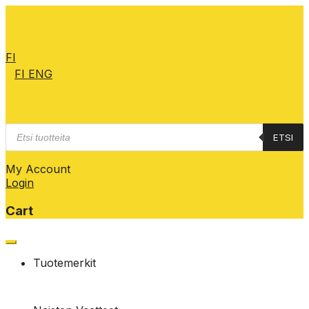
FI
FI
ENG
Products
ETSI
search
My Account
Login
Cart
Skip
to
Tuotemerkit
content