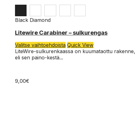
Black Diamond
Litewire Carabiner – sulkurengas
Tällä
Valitse vaihtoehdoista
Quick View
tuotteella
LiteWire-sulkurenkaassa on kuumataottu rakenne,
on
eli sen paino-kestä...
useampi
muunnelma.
Voit
9,00
€
tehdä
valinnat
tuotteen
sivulla.