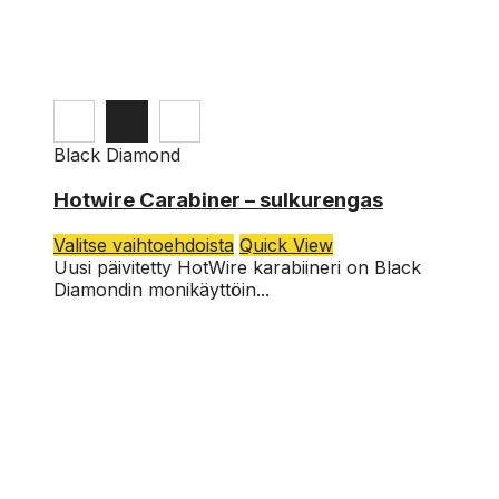
Black Diamond
9,00
€
Hotwire Carabiner – sulkurengas
Tällä
Valitse vaihtoehdoista
Quick View
tuotteella
Uusi päivitetty HotWire karabiineri on Black
on
Diamondin monikäyttöin...
useampi
muunnelma.
Voit
tehdä
valinnat
tuotteen
sivulla.