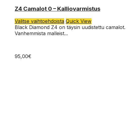
0
Z4 Camalot 0 – Kalliovarmistus
Tällä
Valitse vaihtoehdoista
Quick View
tuotteella
Black Diamond Z4 on täysin uudistettu camalot.
on
Vanhemmista malleist...
useampi
muunnelma.
Voit
95,00
€
tehdä
valinnat
tuotteen
sivulla.