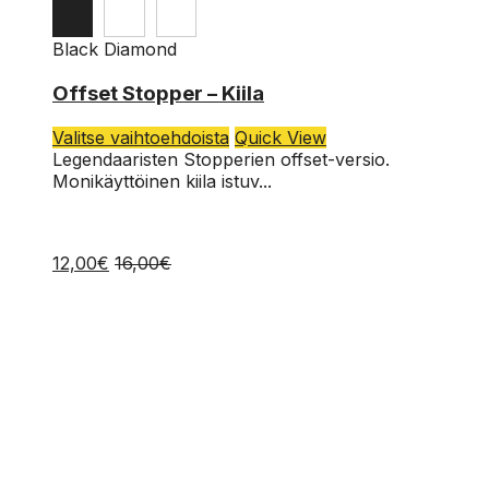
Black Diamond
Offset Stopper – Kiila
Tällä
Valitse vaihtoehdoista
Quick View
tuotteella
Legendaaristen Stopperien offset-versio.
on
Monikäyttöinen kiila istuv...
useampi
muunnelma.
Voit
12,00
€
16,00
€
tehdä
valinnat
tuotteen
sivulla.