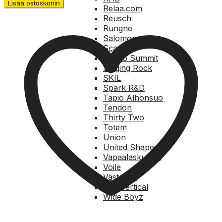
Lisää ostoskoriin
Relaa.com
Reusch
Rungne
Salomon
Scarpa
Sea to Summit
Singing Rock
SKIL
Spark R&D
Tapio Alhonsuo
Tendon
Thirty Two
Totem
Union
United Shapes
Vapaalaskukirja
Voile
Västervik
Y&Y Vertical
Wide Boyz