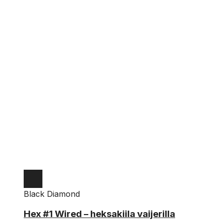
Black Diamond
1
Hex #1 Wired – heksakiila vaijerilla