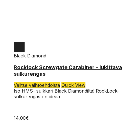
Black Diamond
Rocklock Screwgate Carabiner – lukittava
sulkurengas
Tällä
Valitse vaihtoehdoista
Quick View
tuotteella
Iso HMS- sulkkari Black Diamondilta! RockLock-
on
sulkurengas on ideaa...
useampi
muunnelma.
Voit
14,00
€
tehdä
valinnat