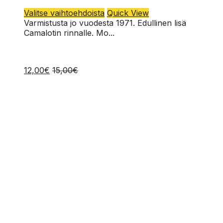
Tällä
Valitse vaihtoehdoista
Quick View
tuotteella
Varmistusta jo vuodesta 1971. Edullinen lisä
on
Camalotin rinnalle. Mo...
useampi
muunnelma.
Voit
12,00
€
15,00
€
tehdä
valinnat
tuotteen
sivulla.