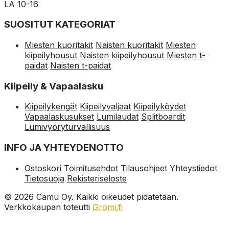
LA 10-16
SUOSITUT KATEGORIAT
Miesten kuoritakit
Naisten kuoritakit
Miesten
kiipeilyhousut
Naisten kiipeilyhousut
Miesten t-
paidat
Naisten t-paidat
Kiipeily & Vapaalasku
Kiipeilykengät
Kiipeilyvaljaat
Kiipeilyköydet
Vapaalaskusukset
Lumilaudat
Splitboardit
Lumivyöryturvallisuus
INFO JA YHTEYDENOTTO
Ostoskori
Toimitusehdot
Tilausohjeet
Yhteystiedot
Tietosuoja
Rekisteriseloste
© 2026 Camu Oy. Kaikki oikeudet pidätetään.
Verkkokaupan toteutti
Gromi.fi