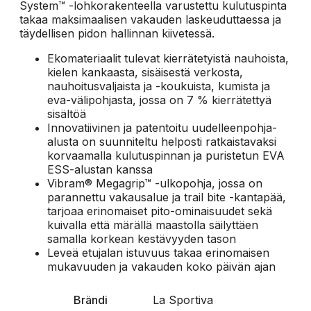
System™ -lohkorakenteella varustettu kulutuspinta
takaa maksimaalisen vakauden laskeuduttaessa ja
täydellisen pidon hallinnan kiivetessä.
Ekomateriaalit tulevat kierrätetyistä nauhoista,
kielen kankaasta, sisäisestä verkosta,
nauhoitusvaljaista ja -koukuista, kumista ja
eva-välipohjasta, jossa on 7 % kierrätettyä
sisältöä
Innovatiivinen ja patentoitu uudelleenpohja-
alusta on suunniteltu helposti ratkaistavaksi
korvaamalla kulutuspinnan ja puristetun EVA
ESS-alustan kanssa
Vibram® Megagrip™ -ulkopohja, jossa on
parannettu vakausalue ja trail bite -kantapää,
tarjoaa erinomaiset pito-ominaisuudet sekä
kuivalla että märällä maastolla säilyttäen
samalla korkean kestävyyden tason
Leveä etujalan istuvuus takaa erinomaisen
mukavuuden ja vakauden koko päivän ajan
Brändi
La Sportiva