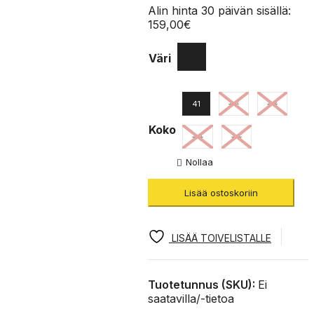
Alin hinta 30 päivän sisällä:
159,00
€
Väri
41
42
43
Koko
44
45
Nollaa
Lisää ostoskoriin
LISÄÄ TOIVELISTALLE
Tuotetunnus (SKU):
Ei
saatavilla/-tietoa