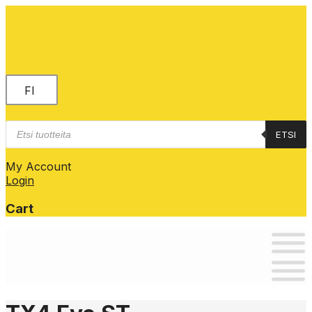
FI
Products
ETSI
search
My Account
Login
Cart
Skip
to
content