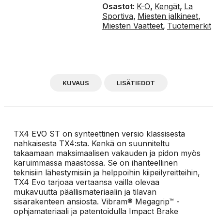
Osastot:
K-O
,
Kengät
,
La
Sportiva
,
Miesten jalkineet
,
Miesten Vaatteet
,
Tuotemerkit
KUVAUS
LISÄTIEDOT
TX4 EVO ST on synteettinen versio klassisesta
nahkaisesta TX4:sta. Kenkä on suunniteltu
takaamaan maksimaalisen vakauden ja pidon myös
karuimmassa maastossa. Se on ihanteellinen
teknisiin lähestymisiin ja helppoihin kiipeilyreitteihin,
TX4 Evo tarjoaa vertaansa vailla olevaa
mukavuutta päällismateriaalin ja tilavan
sisärakenteen ansiosta. Vibram® Megagrip™ -
ophjamateriaali ja patentoidulla Impact Brake