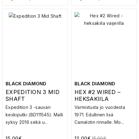
BLACK DIAMOND
BLACK DIAMOND
EXPEDITION 3 MID
HEX #2 WIRED –
SHAFT
HEKSAKIILA
VAIJERILLA
Expedition 3 -sauvan
Varmistusta jo vuodesta
keskiputki (BD111545). Malli
1971. Edullinen lisä
syksy 2016 sekä u...
Camalotin rinnalle. Mo...
15,00
€
12,00
€
15,00
€