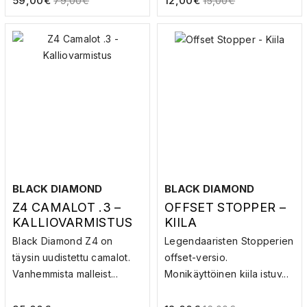
59,00
€
12,00
€
79,00
€
15,00
€
BLACK DIAMOND
BLACK DIAMOND
Z4 CAMALOT .3 –
OFFSET STOPPER –
KALLIOVARMISTUS
KIILA
Black Diamond Z4 on
Legendaaristen Stopperien
täysin uudistettu camalot.
offset-versio.
Vanhemmista malleist...
Monikäyttöinen kiila istuv...