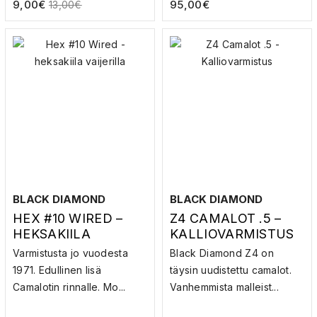
9,00
€
95,00
€
13,00
€
BLACK DIAMOND
BLACK DIAMOND
HEX #10 WIRED –
Z4 CAMALOT .5 –
HEKSAKIILA
KALLIOVARMISTUS
VAIJERILLA
Varmistusta jo vuodesta
Black Diamond Z4 on
1971. Edullinen lisä
täysin uudistettu camalot.
Camalotin rinnalle. Mo...
Vanhemmista malleist...