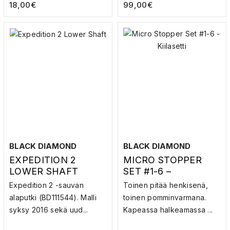
18,00
€
99,00
€
BLACK DIAMOND
BLACK DIAMOND
EXPEDITION 2
MICRO STOPPER
LOWER SHAFT
SET #1-6 –
KIILASETTI
Expedition 2 -sauvan
Toinen pitää henkisenä,
alaputki (BD111544). Malli
toinen pomminvarmana.
syksy 2016 sekä uud...
Kapeassa halkeamassa ...