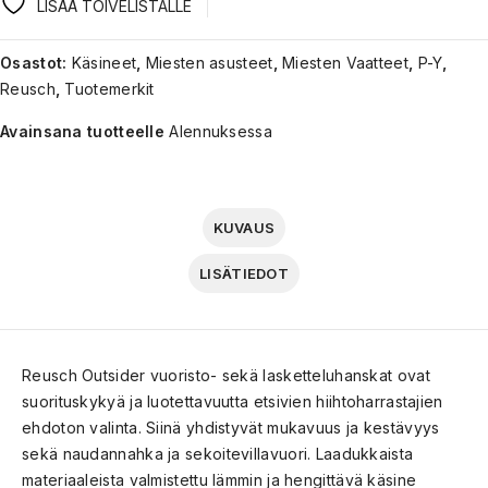
LISÄÄ TOIVELISTALLE
Osastot:
Käsineet
,
Miesten asusteet
,
Miesten Vaatteet
,
P-Y
,
Reusch
,
Tuotemerkit
Avainsana tuotteelle
Alennuksessa
KUVAUS
LISÄTIEDOT
Reusch Outsider vuoristo- sekä lasketteluhanskat ovat
suorituskykyä ja luotettavuutta etsivien hiihtoharrastajien
ehdoton valinta. Siinä yhdistyvät mukavuus ja kestävyys
sekä naudannahka ja sekoitevillavuori. Laadukkaista
materiaaleista valmistettu lämmin ja hengittävä käsine