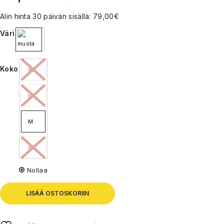
Alin hinta 30 päivän sisällä:
79,00
€
Väri
Koko
XL
L
M
S
Nollaa
LISÄÄ OSTOSKORIIN