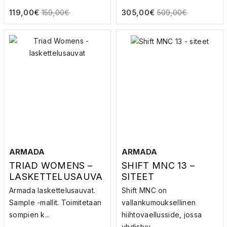
119,00
€
305,00
€
159,00
€
509,00
€
ARMADA
ARMADA
TRIAD WOMENS –
SHIFT MNC 13 –
LASKETTELUSAUVA
SITEET
T
Armada laskettelusauvat.
Shift MNC on
Sample -mallit. Toimitetaan
vallankumouksellinen
sompien k...
hiihtovaellusside, jossa
yhdistyy...