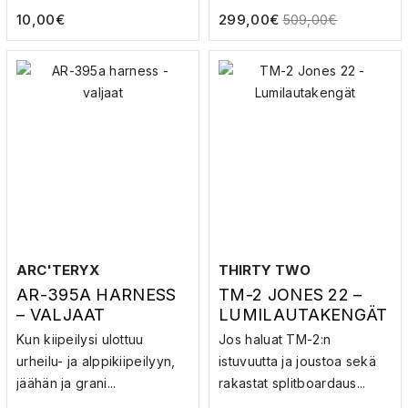
10,00
€
299,00
€
509,00
€
ARC'TERYX
THIRTY TWO
AR-395A HARNESS
TM-2 JONES 22 –
– VALJAAT
LUMILAUTAKENGÄT
Kun kiipeilysi ulottuu
Jos haluat TM-2:n
urheilu- ja alppikiipeilyyn,
istuvuutta ja joustoa sekä
jäähän ja grani...
rakastat splitboardaus...