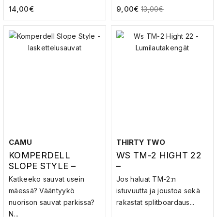
14,00
€
9,00
€
13,00
€
CAMU
THIRTY TWO
KOMPERDELL
WS TM-2 HIGHT 22
SLOPE STYLE –
–
LASKETTELUSAUVA
LUMILAUTAKENGÄT
Katkeeko sauvat usein
Jos haluat TM-2:n
T
mäessä? Vääntyykö
istuvuutta ja joustoa sekä
nuorison sauvat parkissa?
rakastat splitboardaus...
N...