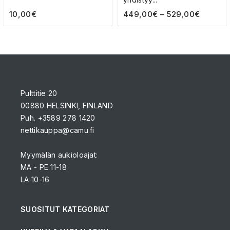
10,00
€
449,00
€
–
529,00
€
Pulttitie 20
00880 HELSINKI, FINLAND
Puh. +3589 278 1420
nettikauppa@camu.fi
Myymälän aukioloajat:
MA - PE 11-18
LA 10-16
SUOSITUT KATEGORIAT