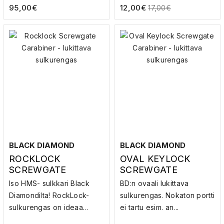
95,00
€
12,00
€
17,00
€
BLACK DIAMOND
BLACK DIAMOND
ROCKLOCK
OVAL KEYLOCK
SCREWGATE
SCREWGATE
CARABINER –
CARABINER –
Iso HMS- sulkkari Black
BD:n ovaali lukittava
LUKITTAVA
LUKITTAVA
Diamondilta! RockLock-
sulkurengas. Nokaton portti
SULKURENGAS
SULKURENGAS
sulkurengas on ideaa...
ei tartu esim. an...