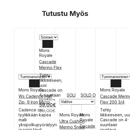
Tutustu Myös
Mons
Royale
L
Cascade
Merino Flex
M
200
Tällä
Tehty
Legging,
tuotteella
liikkeeseen,
on
Rosin
uusi
Mons Royale
useampi
Mons Royale
Cascade on
Motion
muunnelma.
SOLD OUT
4-suuntaan
SOLD OUT
Ws Cadence Half
Cascade Merin
Voit
joustava
XS
XL
Zip, 9 Iron Micro
Flex 200 3/4
59,00
€
tehdä
tekninen
Legging –
L
Tällä
valinnat
Tällä
Cadence on
mer...
Tehty
99,00
€
merinovillahous
tuotteella
tuotteen
tuotteella
Mons Royale
tyylikkään kapea
Mons
liikkeeseen, uu
M
on
sivulla.
on
malli
Royale
Cascade on 4-
Ultra Cushion
useampi
useampi
yksipolkupyöräilyyn
suuntaan
XL
Decade
S
Merino Snow
muunnelma.
muunnelma.
ja sopii täyd...
joustava