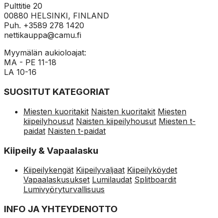
Pulttitie 20
00880 HELSINKI, FINLAND
Puh. +3589 278 1420
nettikauppa@camu.fi
Myymälän aukioloajat:
MA - PE 11-18
LA 10-16
SUOSITUT KATEGORIAT
Miesten kuoritakit
Naisten kuoritakit
Miesten
kiipeilyhousut
Naisten kiipeilyhousut
Miesten t-
paidat
Naisten t-paidat
Kiipeily & Vapaalasku
Kiipeilykengät
Kiipeilyvaljaat
Kiipeilyköydet
Vapaalaskusukset
Lumilaudat
Splitboardit
Lumivyöryturvallisuus
INFO JA YHTEYDENOTTO