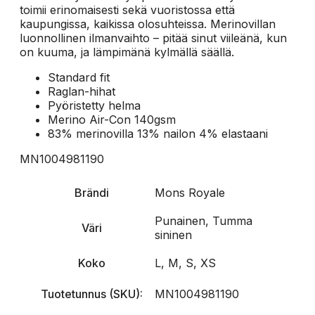
toimii erinomaisesti sekä vuoristossa että
kaupungissa, kaikissa olosuhteissa. Merinovillan
luonnollinen ilmanvaihto – pitää sinut viileänä, kun
on kuuma, ja lämpimänä kylmällä säällä.
Standard fit
Raglan-hihat
Pyöristetty helma
Merino Air-Con 140gsm
83% merinovilla 13% nailon 4% elastaani
MN1004981190
Brändi
Mons Royale
Punainen, Tumma
Väri
sininen
Koko
L, M, S, XS
Tuotetunnus (SKU):
MN1004981190