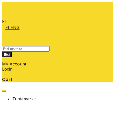
FI
FI
ENG
Products
search
Etsi
My Account
Login
Cart
Skip
to
Tuotemerkit
content