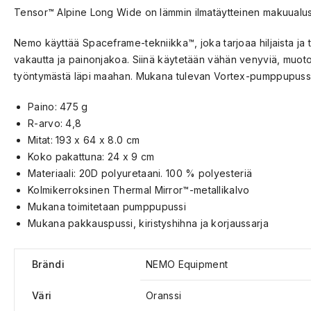
Tensor™ Alpine Long Wide on lämmin ilmatäytteinen makuualust
Nemo käyttää Spaceframe-tekniikka™, joka tarjoaa hiljaista ja 
vakautta ja painonjakoa. Siinä käytetään vähän venyviä, muotoon 
työntymästä läpi maahan. Mukana tulevan Vortex-pumppupussin™ 
Paino: 475 g
R-arvo: 4,8
Mitat: 193 x 64 x 8.0 cm
Koko pakattuna: 24 x 9 cm
Materiaali: 20D polyuretaani. 100 % polyesteriä
Kolmikerroksinen Thermal Mirror™-metallikalvo
Mukana toimitetaan pumppupussi
Mukana pakkauspussi, kiristyshihna ja korjaussarja
Brändi
NEMO Equipment
Väri
Oranssi