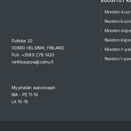
SUOSITUT K
Miesten kuori
Naisten kuori
Miesten kiipe
Naisten kiipe
Pulttitie 20
00880 HELSINKI, FINLAND
Miesten t-pai
Puh. +3589 278 1420
Naisten t-pai
nettikauppa@camu.fi
Myymälän aukioloajat:
MA - PE 11-18
LA 10-16