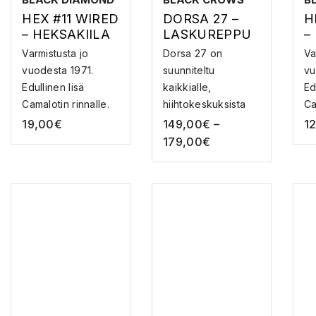
HEX #11 WIRED
DORSA 27 –
H
– HEKSAKIILA
LASKUREPPU
–
VAIJERILLA
V
Varmistusta jo
Dorsa 27 on
Va
vuodesta 1971.
suunniteltu
vu
Edullinen lisä
kaikkialle,
Ed
Camalotin rinnalle.
hiihtokeskuksista
Ca
Mo...
pidemmille to...
Mo
19,00
€
149,00
€
–
1
179,00
€