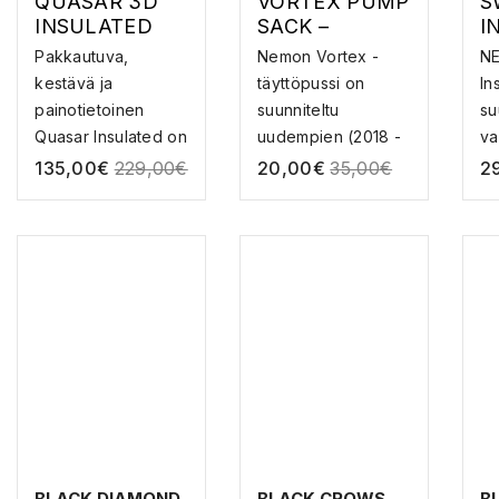
QUASAR 3D
VORTEX PUMP
S
INSULATED
SACK –
I
LONG WIDE –
PUMPPAUSSÄ
S
Pakkautuva,
Nemon Vortex -
N
MAKUUALUST
KKI
M
kestävä ja
täyttöpussi on
In
A
A
painotietoinen
suunniteltu
su
Quasar Insulated on
uudempien (2018 -
vae
erinomain...
>) Nem...
135,00
€
229,00
€
20,00
€
35,00
€
2
BLACK DIAMOND
BLACK CROWS
B