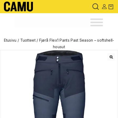
Etusivu
/
Tuotteet
/
Fjørå Flex1 Pants Past Season – softshell-
housut
🔍