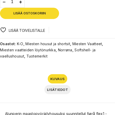
LISÄÄ OSTOSKORIIN
LISÄÄ TOIVELISTALLE
Osastot:
K-O
,
Miesten housut ja shortsit
,
Miesten Vaatteet
,
Miesten vaatteiden löytönurkka
,
Norrøna
,
Softshell- ja
vaellushousut
,
Tuotemerkit
KUVAUS
LISÄTIEDOT
Alunperin maastopyöräilyhousuksi suunnitellut fjørå flex1 -