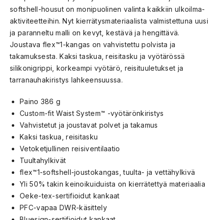
softshell-housut on monipuolinen valinta kaikkiin ulkoilma-
aktiviteetteihin. Nyt kierrätysmateriaalista valmistettuna uusi
ja paranneltu malli on kevyt, kestävä ja hengittävä.
Joustava flex™1-kangas on vahvistettu polvista ja
takamuksesta. Kaksi taskua, reisitasku ja vyötärössä
silikonigrippi, korkeampi vyötärö, reisituuletukset ja
tarranauhakiristys lahkeensuussa.
Paino 386 g
Custom-fit Waist System™ -vyötärönkiristys
Vahvistetut ja joustavat polvet ja takamus
Kaksi taskua, reisitasku
Vetoketjullinen reisiventilaatio
Tuultahylkivät
flex™1-softshell-joustokangas, tuulta- ja vettähylkivä
Yli 50% takin keinoikuiduista on kierrätettyä materiaalia
Oeke-tex-sertifioidut kankaat
PFC-vapaa DWR-käsittely
Bluesign-sertifioidut kankaat