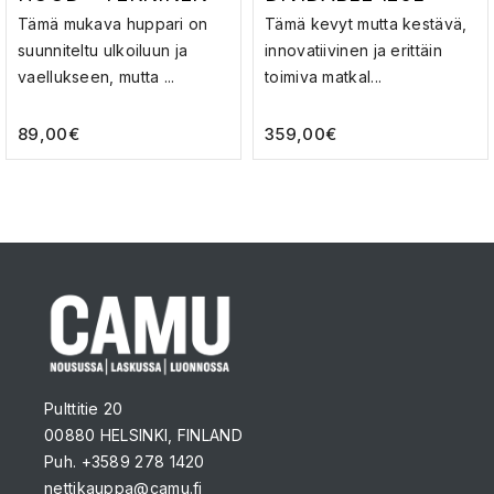
HUPPARI
TROLLEY BAG –
Tämä mukava huppari on
Tämä kevyt mutta kestävä,
VETOLAUKKU
suunniteltu ulkoiluun ja
innovatiivinen ja erittäin
vaellukseen, mutta ...
toimiva matkal...
89,00
€
359,00
€
Pulttitie 20
00880 HELSINKI, FINLAND
Puh. +3589 278 1420
nettikauppa@camu.fi