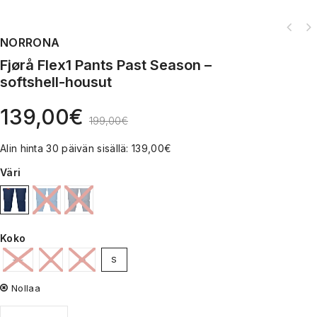
NORRONA
Fjørå Flex1 Pants Past Season –
softshell-housut
139,00
€
199,00
€
Alin hinta 30 päivän sisällä:
139,00
€
Väri
Koko
XL
L
M
S
Nollaa