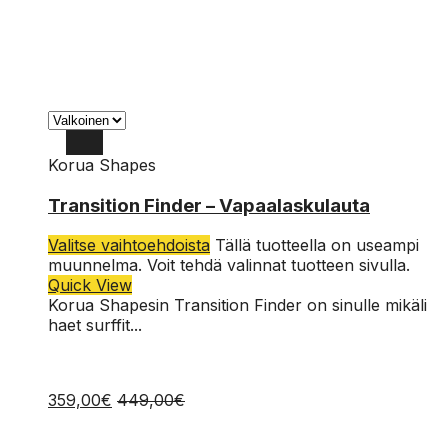
Korua Shapes
150
Transition Finder – Vapaalaskulauta
154
Valitse vaihtoehdoista
Tällä tuotteella on useampi
157
muunnelma. Voit tehdä valinnat tuotteen sivulla.
Quick View
160
Korua Shapesin Transition Finder on sinulle mikäli
haet surffit...
359,00
€
449,00
€