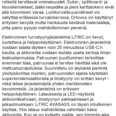
retkellä tarvittavat ominaisuudet: Suksi-, splitboard- ja
köysikiinnikkeet, jääkirvespidike ja pieni karttalokero eivät
jätä toivomisen varaa. Lumiturvallisuusvälineet voi
säilyttää erillisessä turvalokerossa. Ortovox on käyttänyt
erityisen kevyitä mutta hankausta kestäviä materiaaleja,
jotta paino pysyisi mahdollisimman pienenä.
Elektroninen turvatyynyjärjestelmä LiTRIC on kevyt,
luotettava ja helppokäyttöinen. Elektroninen järjestelmä
voidaan ladata täyteen noin 25 minuutissa USB-C:n
kautta, ja aktivointia voidaan testata useita kertoja ilman
lisäkustannuksia. Patruunan puuttuminen tarkoittaa:
enemmän tilaa, patruunaa ei tarvitse hävittää eikä ole
matkustusrajoituksia. Suunnittelu on älykästä pienintä
yksityiskohtaa myöten, patruunoiden sijasta käytetään
superkondensaattoreita ja ilmatyyny on erittäin kevyt –
mikä tekee järjestelmästä yhden markkinoiden
kevyimmistä. Ja järjestelmä on erityisen
helppokäyttöinen. Latauksesta ja LED-näytöstä
aktivointikahvaan, ilmatyynyn pakkaamiseen ja
jalkasilmukkaan: LiTRIC AVABAGS on täysin intuitiivinen
käyttää. Yksi lataus mahdollistaa vähintään kaksi
aktivointia. Kun se on kytketty päälle, sen toiminta-aika