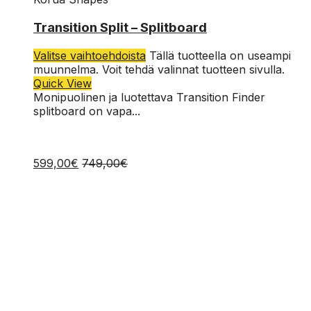
150
Transition Split – Splitboard
157
Valitse vaihtoehdoista
Tällä tuotteella on useampi
muunnelma. Voit tehdä valinnat tuotteen sivulla.
Quick View
Monipuolinen ja luotettava Transition Finder
splitboard on vapa...
599,00
€
749,00
€