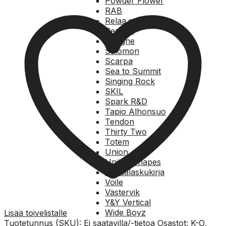
Powder Flower
RAB
Relaa.com
Reusch
Rungne
Salomon
Scarpa
Sea to Summit
Singing Rock
SKIL
Spark R&D
Tapio Alhonsuo
Tendon
Thirty Two
Totem
Union
United Shapes
Vapaalaskukirja
Voile
Västervik
Y&Y Vertical
Wide Boyz
Lisää toivelistalle
Tuotetunnus (SKU):
Ei saatavilla/-tietoa
Osastot:
K-O
,