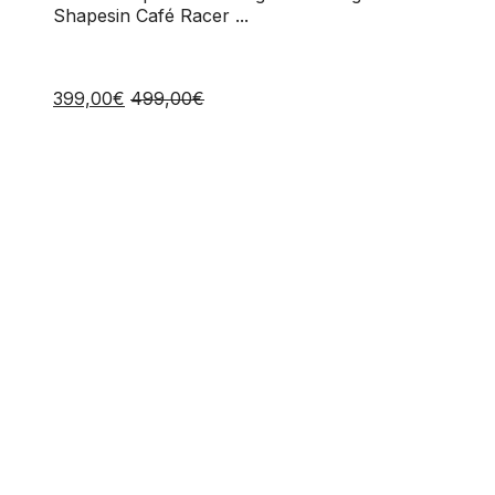
164
Shapesin Café Racer ...
399,00
€
499,00
€