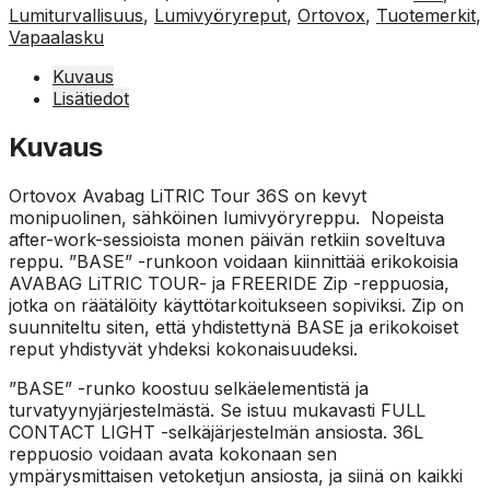
Lumiturvallisuus
,
Lumivyöryreput
,
Ortovox
,
Tuotemerkit
,
Vapaalasku
Kuvaus
Lisätiedot
Kuvaus
Ortovox Avabag LiTRIC Tour 36S on kevyt
monipuolinen, sähköinen lumivyöryreppu. Nopeista
after-work-sessioista monen päivän retkiin soveltuva
reppu. ”BASE” -runkoon voidaan kiinnittää erikokoisia
AVABAG LiTRIC TOUR- ja FREERIDE Zip -reppuosia,
jotka on räätälöity käyttötarkoitukseen sopiviksi. Zip on
suunniteltu siten, että yhdistettynä BASE ja erikokoiset
reput yhdistyvät yhdeksi kokonaisuudeksi.
”BASE” -runko koostuu selkäelementistä ja
turvatyynyjärjestelmästä. Se istuu mukavasti FULL
CONTACT LIGHT -selkäjärjestelmän ansiosta. 36L
reppuosio voidaan avata kokonaan sen
ympärysmittaisen vetoketjun ansiosta, ja siinä on kaikki