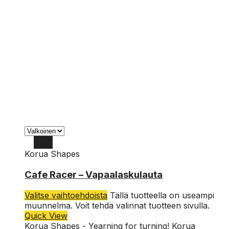
Korua Shapes
144
Cafe Racer – Vapaalaskulauta
150
Valitse vaihtoehdoista
Tällä tuotteella on useampi
156
muunnelma. Voit tehdä valinnat tuotteen sivulla.
Quick View
159
Korua Shapes - Yearning for turning! Korua