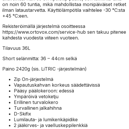
on noin 60 tuntia, mikä mahdollistaa monipäiväiset retket
ilman lataustarvetta. Käyttölämpötila vaihtelee -30 °C:sta
+45 °C:een.
Rekisteröimällä järjestelmä osoitteessa
https://www.ortovox.com/service-hub sen takuu pitenee
kahdesta vuodesta viiteen vuoteen.
Tilavuus 36L
Short selänmitta: 36 – 44cm selkä
Paino 2420g (sis. LiTRIC -järjestelmän)
Zip On-järjestelmä
Vapautuskahvan korkeus säädettävissä
Pääsy päälokeroon: edessä
Ympäröivä vetoketju
Erillinen turvalokero
Turvallinen jalkahihna
D-Skifix
Lumilauta- ja lumikenkäpidike
2 jääkirves- ja vaelluskeppilenkkiä