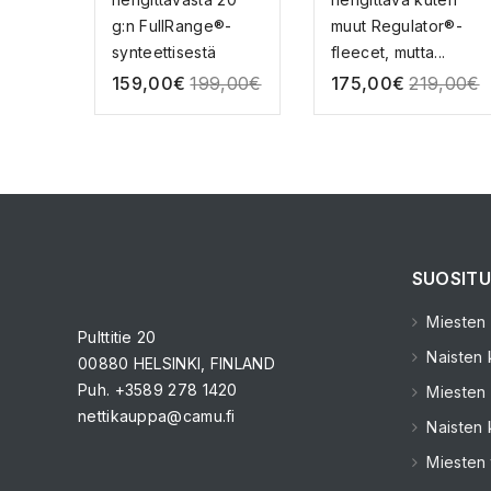
g:n FullRange®-
muut Regulator®-
synteettisestä
fleecet, mutta...
eristee...
159,00
€
199,00
€
175,00
€
219,00
€
SUOSITU
Miesten k
Pulttitie 20
Naisten k
00880 HELSINKI, FINLAND
Puh. +3589 278 1420
Miesten 
nettikauppa@camu.fi
Naisten 
Miesten 