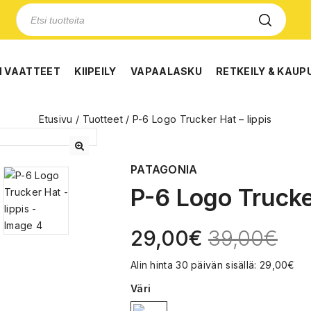
N VAATTEET
KIIPEILY
VAPAALASKU
RETKEILY & KAUP
Etusivu
/
Tuotteet
/
P-6 Logo Trucker Hat – lippis
🔍
PATAGONIA
P-6 Logo Trucker
29,00
€
39,00
€
Alin hinta 30 päivän sisällä:
29,00
€
Väri