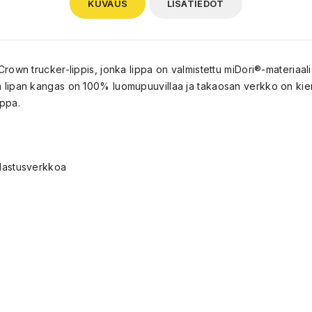
KUVAUS
LISÄTIEDOT
own trucker-lippis, jonka lippa on valmistettu miDori®-materiaali
tu ja lipan kangas on 100% luomupuuvillaa ja takaosan verkko on kie
ippa.
alastusverkkoa