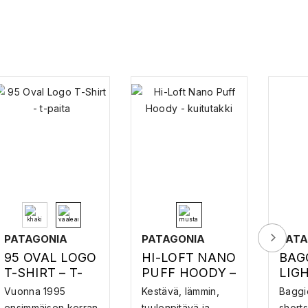
PATAGONIA
PATAGONIA
PATA
95 OVAL LOGO
HI-LOFT NANO
BAG
T-SHIRT – T-
PUFF HOODY –
LIG
PAITA
KUITUTAKKI
– S
Vuonna 1995
Kestävä, lämmin,
Baggi
ensimmäisen kerran
tuulenpitävä ja
shorts