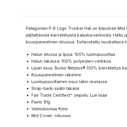
Patagonian P-6 Logo Trucker Hat on klassinen Mid Cr
jäljitettävistä kierrätetyistä kalastusverkoista. Hat
kuusipaneelinen istuvuus. Esitaivutettu muokattava l
Hatun etuosa ja lippa: 100% luomupuuvillaa
Hatun takaosa: 100% polyesteri-verkkoa
Lipan sisus: Bureo Netplus® 100% kierrätettyä k
Kuusipaneelinen rakenne
Luomupuuvillainen sisus lakin reunassa
Snap-back-säätö takana
Fair Trade Certified™ ompelu:
Lue lisää
Paino 91g
Valmistusmaa Kiina
Mid Crown -istuvuus