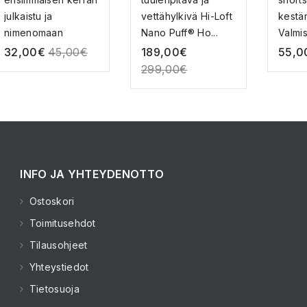
julkaistu ja
vettähylkivä Hi-Loft
kestä
nimenomaan
Nano Puff® Ho...
Valmis
Patagonian t...
k...
32,00
€
45,00
€
189,00
€
55,0
299,00
€
INFO JA YHTEYDENOTTO
Ostoskori
Toimitusehdot
Tilausohjeet
Yhteystiedot
Tietosuoja