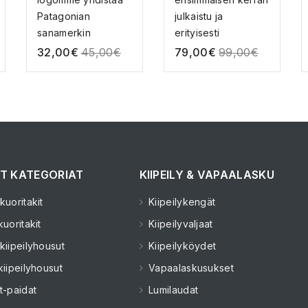
Patagonian
julkaistu ja
sanamerkin
erityisesti
Hokusain ikonis...
Patagonian ...
32,00
€
45,00
€
79,00
€
99,00
€
T KATEGORIAT
KIIPEILY & VAPAALASKU
uoritakit
Kiipeilykengät
uoritakit
Kiipeilyvaljaat
kiipeilyhousut
Kiipeilyköydet
kiipeilyhousut
Vapaalaskusukset
t-paidat
Lumilaudat