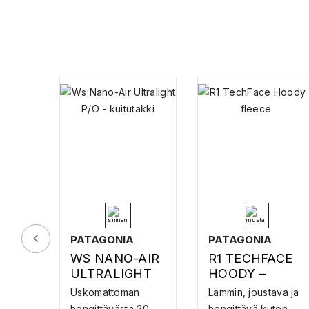
PATAGONIA
PATAGONIA
WS NANO-AIR
R1 TECHFACE
ULTRALIGHT
HOODY –
P/O –
FLEECE
Uskomattoman
Lämmin, joustava ja
KUITUTAKKI
hengittävästä 20
hengittävä kuten