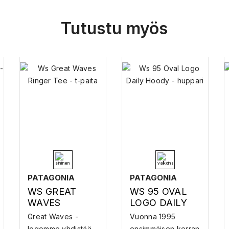
Tutustu myös
PATAGONIA
PATAGONIA
WS GREAT
WS 95 OVAL
WAVES
LOGO DAILY
RINGER TEE –
HOODY –
Great Waves -
Vuonna 1995
T-PAITA
HUPPARI
logomme yhdistää
ensimmäisen kerran