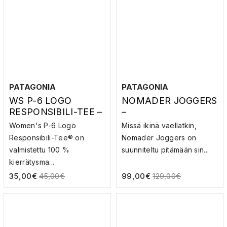
PATAGONIA
PATAGONIA
WS P-6 LOGO
NOMADER JOGGERS
RESPONSIBILI-TEE –
–
T-PAITA
SOFTSHELLHOUSUT
Women's P-6 Logo
Missä ikinä vaellatkin,
Responsibili-Tee® on
Nomader Joggers on
valmistettu 100 %
suunniteltu pitämään sin...
kierrätysma...
35,00
€
99,00
€
45,00
€
129,00
€