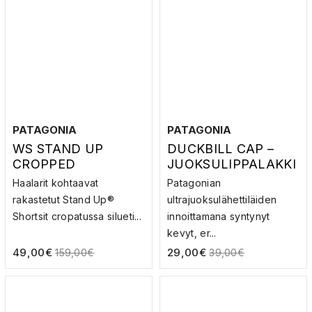
PATAGONIA
PATAGONIA
WS STAND UP
DUCKBILL CAP –
CROPPED
JUOKSULIPPALAKKI
OVERALLS –
Haalarit kohtaavat
Patagonian
HAALARIT
rakastetut Stand Up®
ultrajuoksulähettiläiden
Shortsit cropatussa silueti...
innoittamana syntynyt
kevyt, er...
49,00
€
29,00
€
159,00
€
39,00
€