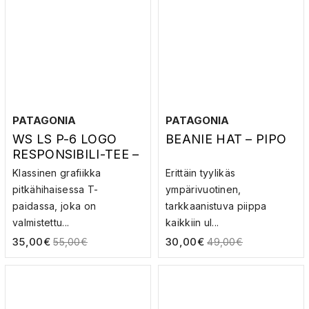
PATAGONIA
PATAGONIA
WS LS P-6 LOGO
BEANIE HAT – PIPO
RESPONSIBILI-TEE –
PITKÄHIHAINEN T-
Klassinen grafiikka
Erittäin tyylikäs
PAITA
pitkähihaisessa T-
ympärivuotinen,
paidassa, joka on
tarkkaanistuva piippa
valmistettu...
kaikkiin ul...
35,00
€
30,00
€
55,00
€
49,00
€