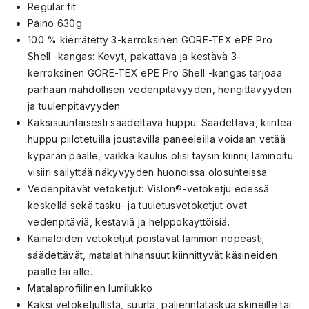
Regular fit
Paino 630g
100 % kierrätetty 3-kerroksinen GORE-TEX ePE Pro
Shell -kangas: Kevyt, pakattava ja kestävä 3-
kerroksinen GORE-TEX ePE Pro Shell -kangas tarjoaa
parhaan mahdollisen vedenpitävyyden, hengittävyyden
ja tuulenpitävyyden
Kaksisuuntaisesti säädettävä huppu: Säädettävä, kiinteä
huppu piilotetuilla joustavilla paneeleilla voidaan vetää
kypärän päälle, vaikka kaulus olisi täysin kiinni; laminoitu
visiiri säilyttää näkyvyyden huonoissa olosuhteissa.
Vedenpitävät vetoketjut: Vislon®-vetoketju edessä
keskellä sekä tasku- ja tuuletusvetoketjut ovat
vedenpitäviä, kestäviä ja helppokäyttöisiä.
Kainaloiden vetoketjut poistavat lämmön nopeasti;
säädettävät, matalat hihansuut kiinnittyvät käsineiden
päälle tai alle.
Matalaprofiilinen lumilukko
Kaksi vetoketjullista, suurta, paljerintataskua skineille tai