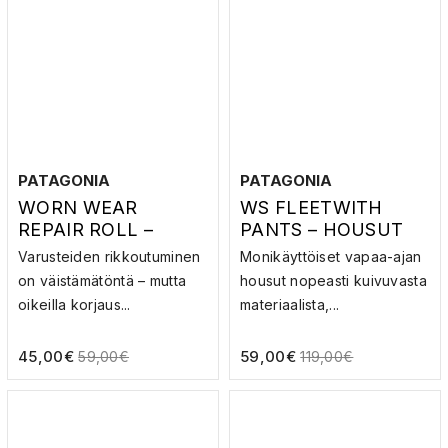
PATAGONIA
PATAGONIA
WORN WEAR
WS FLEETWITH
REPAIR ROLL –
PANTS – HOUSUT
KORJAUSSETTI
Varusteiden rikkoutuminen
Monikäyttöiset vapaa-ajan
on väistämätöntä – mutta
housut nopeasti kuivuvasta
oikeilla korjaus...
materiaalista,...
45,00
€
59,00
€
59,00
€
119,00
€