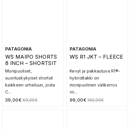
PATAGONIA
PATAGONIA
WS MAIPO SHORTS
WS R1 JKT – FLEECE
8 INCH – SHORTSIT
Monipuoliset,
Kevyt ja pakkautuva R1®-
suorituskykyiset shortsit
hybriditakki on
kaikkeen urheiluun, josta
monipuolinen välikerros
C...
vii...
39,00
€
99,00
€
69,00
€
169,00
€