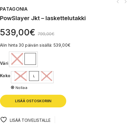
PATAGONIA
PowSlayer Jkt – laskettelutakki
539,00
€
799,00
€
Alin hinta 30 päivän sisällä:
539,00
€
Väri
Koko
XL
L
M
Nollaa
LISÄÄ OSTOSKORIIN
LISÄÄ TOIVELISTALLE