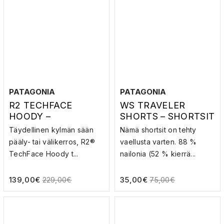
PATAGONIA
PATAGONIA
R2 TECHFACE
WS TRAVELER
HOODY –
SHORTS – SHORTSIT
SOFTSHELL-
Täydellinen kylmän sään
Nämä shortsit on tehty
HUPPARI
pääly- tai välikerros, R2®
vaellusta varten. 88 %
TechFace Hoody t...
nailonia (52 % kierrä...
139,00
€
35,00
€
229,00
€
75,00
€