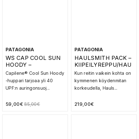
PATAGONIA
PATAGONIA
WS CAP COOL SUN
HAULSMITH PACK –
HOODY –
KIIPEILYREPPU/HAU
AURINKOHUPPARI
LBÄGI
Capilene® Cool Sun Hoody
Kun reitin vaikein kohta on
-huppari tarjoaa yli 40
kymmenen köydenmitan
UPF:n auringonsuoj...
korkeudella, Hauls...
59,00
€
219,00
€
85,00
€