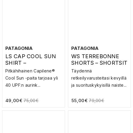
PATAGONIA
PATAGONIA
LS CAP COOL SUN
WS TERREBONNE
SHIRT –
SHORTS – SHORTSIT
AURINKOPAITA
Pitkähihainen Capilene®
Täydennä
Cool Sun -paita tarjoaa yli
retkeilyvarusteitasi kevyillä
40 UPF:n aurink...
ja suorituskykyisillä naiste...
49,00
€
55,00
€
75,00
€
79,00
€