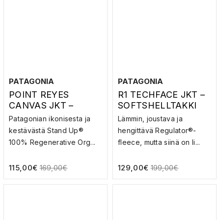
PATAGONIA
PATAGONIA
POINT REYES
R1 TECHFACE JKT –
CANVAS JKT –
SOFTSHELLTAKKI
TAKKI
Patagonian ikonisesta ja
Lämmin, joustava ja
kestävästä Stand Up®
hengittävä Regulator®-
100% Regenerative Org...
fleece, mutta siinä on li...
115,00
€
129,00
€
169,00
€
199,00
€