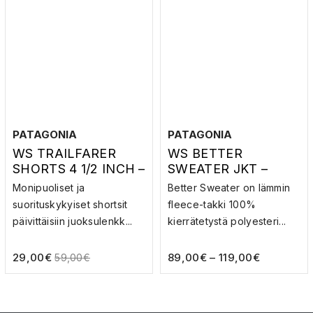
PATAGONIA
PATAGONIA
WS TRAILFARER
WS BETTER
SHORTS 4 1/2 INCH –
SWEATER JKT –
VAELLUSSHORTSIT
FLEECE-TAKKI
Monipuoliset ja
Better Sweater on lämmin
suorituskykyiset shortsit
fleece-takki 100%
päivittäisiin juoksulenkk...
kierrätetystä polyesteri...
29,00
€
89,00
€
–
119,00
€
59,00
€