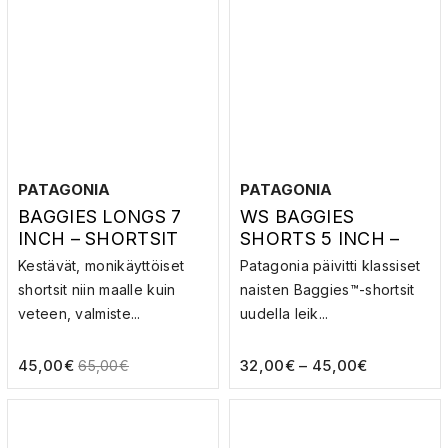
PATAGONIA
PATAGONIA
BAGGIES LONGS 7
WS BAGGIES
INCH – SHORTSIT
SHORTS 5 INCH –
SHORTSIT
Kestävät, monikäyttöiset
Patagonia päivitti klassiset
shortsit niin maalle kuin
naisten Baggies™-shortsit
veteen, valmiste...
uudella leik...
45,00
€
32,00
€
–
45,00
€
65,00
€