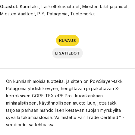
Osastot:
Kuoritakit
,
Lasketteluvaatteet
,
Miesten takit ja paidat
,
Miesten Vaatteet
,
P-Y
,
Patagonia
,
Tuotemerkit
KUVAUS
LISÄTIEDOT
On kunnianhimoisia tuotteita, ja sitten on PowSlayer-takki.
Patagonia yhdisti kevyen, hengittävän ja pakattavan 3-
kerroksisen GORE-TEX ePE Pro -kuorikankaan
minimalistiseen, käytännölliseen muotoiluun, jotta takki
tarjoaa parhaan mahdollisen kestävän suojan myrskyiltä
syvällä takamaastossa. Valmistettu Fair Trade Certified™ -
sertifioidussa tehtaassa.