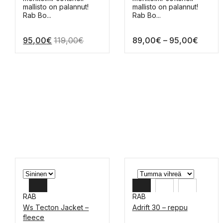
S
M
on
on
mallisto on palannut!
mallisto on palannut!
useampi
useampi
Rab Bo...
Rab Bo...
muunnelma.
muunnelma.
Voit
Voit
Hintal
95,00
€
119,00
€
89,00
€
–
95,00
€
tehdä
tehdä
valinnat
valinnat
89,00
tuotteen
tuotteen
-
sivulla.
sivulla.
95,00
RAB
RAB
Ws Tecton Jacket –
Adrift 30 – reppu
L
OS
fleece