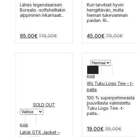
L
M
Tällä
Tällä
Lähes legendaarisen
Kun tarvitset hyvin
tuotteella
tuotteella
Borealis -softshelltakin
hengittävän, mutta
M
S
on
on
alppininen inkarnaati...
hieman tukevamman
useampi
useampi
paidan. Ri...
muunnelma.
muunnelma.
Voit
Voit
95,00
€
119,00
€
45,00
€
79,00
€
tehdä
tehdä
valinnat
valinnat
tuotteen
tuotteen
sivulla.
sivulla.
RAB
Ws Tuku Logo Tee – t-
L
paita
M
Tällä
100 % superpehmeästä
tuotteella
puuvillasta valmistettu
SOLD OUT
S
on
Tuku Logo Tee -t-
useampi
paita...
muunnelma.
Voit
RAB
19,00
€
39,00
€
tehdä
Latok GTX Jacket –
valinnat
XL