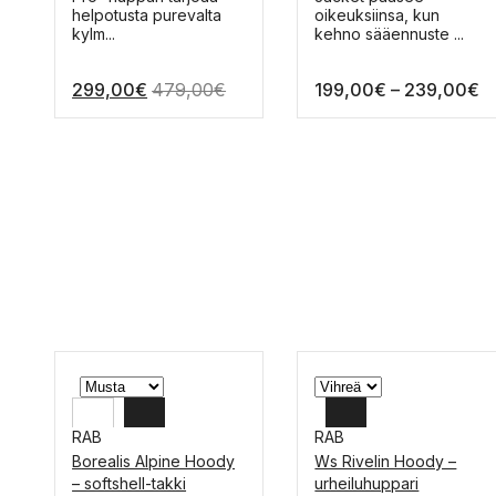
S
M
on
on
helpotusta purevalta
oikeuksiinsa, kun
useampi
useampi
kylm...
kehno sääennuste ...
muunnelma.
muunnelma.
Voit
Voit
Hi
299,00
€
479,00
€
199,00
€
–
239,00
€
tehdä
tehdä
valinnat
valinnat
1
tuotteen
tuotteen
-
sivulla.
sivulla.
2
RAB
RAB
Borealis Alpine Hoody
Ws Rivelin Hoody –
XL
L
– softshell-takki
urheiluhuppari