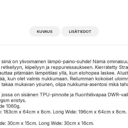
KUVAUS
LISÄTIEDOT
 siinä on ylivoimainen lämpö-paino-suhde! Nämä ominaisuude
retkeilyyn, kiipeilyyn ja reppureissaukseen. Kierrätetty Str
a pitämään lämpötilasi yllä, kun elohopea laskee. Alustass
ää, kun olet valmis nukkumaan. Reilumman kokoiset uloimma
to takaa mukavan yöunen, olipa nukkuma-asentosi mikä tah
 jossa on sisäinen TPU-pinnoite ja fluorihiilivapaa DWR-vai
0gsm eristys.
de 1060g.
de: 183cm x 64cm x 8cm. Long Wide: 196cm x 64cm x 8cm.
de: 30cm x 15cm. Long Wide: 30cm x 16cm.