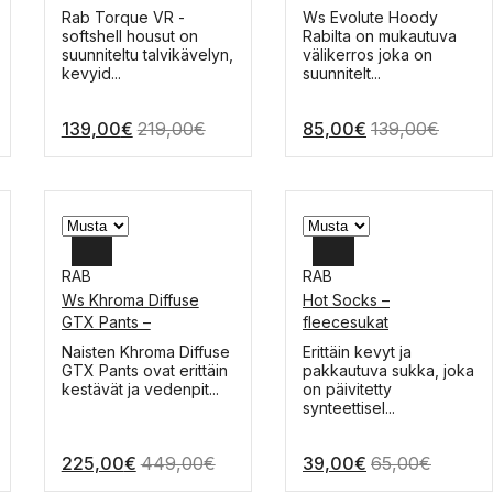
housut
34
M
Tällä
Tällä
Rab Torque VR -
Ws Evolute Hoody
tuotteella
tuotteella
softshell housut on
Rabilta on mukautuva
36
S
on
on
suunniteltu talvikävelyn,
välikerros joka on
useampi
useampi
kevyid...
suunnitelt...
muunnelma.
muunnelma.
Voit
Voit
139,00
€
219,00
€
85,00
€
139,00
€
tehdä
tehdä
valinnat
valinnat
tuotteen
tuotteen
sivulla.
sivulla.
RAB
RAB
Ws Khroma Diffuse
Hot Socks –
L
L
GTX Pants –
fleecesukat
laskukuorihousut
M
M
Tällä
Tällä
Naisten Khroma Diffuse
Erittäin kevyt ja
tuotteella
tuotteella
GTX Pants ovat erittäin
pakkautuva sukka, joka
S
S
on
on
kestävät ja vedenpit...
on päivitetty
useampi
useampi
synteettisel...
muunnelma.
muunnelma.
Voit
Voit
225,00
€
449,00
€
39,00
€
65,00
€
tehdä
tehdä
valinnat
valinnat