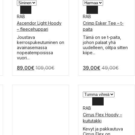
RAB
RAB
Ascendor Light Hoody
Crimp Esker Tee – t-
XL
XL
– fleecehuppari
paita
L
L
Tällä
Joustava
Tämä on se t-paita,
tuotteella
kerrospukeutuminen on
johon palaat yhä
M
M
on
avainasemassa
uudelleen, olitpa sitten
useampi
nopeatempoisissa
kiipe...
muunnelma.
vuori...
Voit
89,00
€
109,00
€
39,00
€
49,00
€
tehdä
valinnat
tuotteen
sivulla.
RAB
Cirrus Flex Hoody –
XL
kuitutakki
L
Tällä
Kevyt ja pakkautuva
tuotteella
Cirrus Flex on