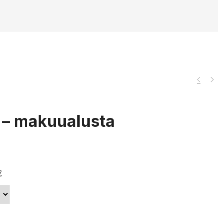
5 – makuualusta
€