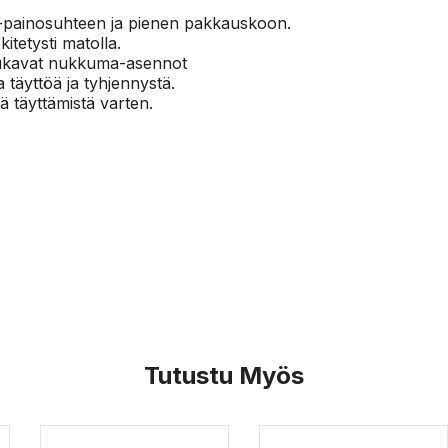
ö-painosuhteen ja pienen pakkauskoon.
itetysti matolla.
 mukavat nukkuma-asennot
a täyttöä ja tyhjennystä.
 täyttämistä varten.
Tutustu Myös