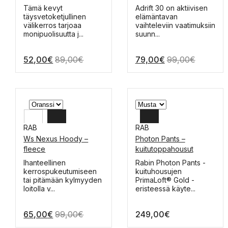
M
Tällä
Tällä
Tämä kevyt
Adrift 30 on aktiivisen
tuotteella
tuotteella
täysvetoketjullinen
elämäntavan
S
on
on
välikerros tarjoaa
vaihteleviin vaatimuksiin
useampi
useampi
monipuolisuutta j...
suunn...
muunnelma.
muunnelma.
Voit
Voit
52,00
€
89,00
€
79,00
€
99,00
€
tehdä
tehdä
valinnat
valinnat
tuotteen
tuotteen
sivulla.
sivulla.
RAB
RAB
Ws Nexus Hoody –
Photon Pants –
L
XXL
fleece
kuitutoppahousut
M
XL
Tällä
Tällä
Ihanteellinen
Rabin Photon Pants -
tuotteella
tuotteella
kerrospukeutumiseen
kuituhousujen
S
L
on
on
tai pitämään kylmyyden
PrimaLoft® Gold -
useampi
useampi
loitolla v...
eristeessä käyte...
M
muunnelma.
muunnelma.
Voit
Voit
S
65,00
€
99,00
€
249,00
€
tehdä
tehdä
valinnat
valinnat