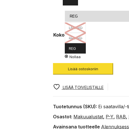
LNGWD
Koko
REGWD
REG
Nollaa
Lisää ostoskoriin
LISÄÄ TOIVELISTALLE
Tuotetunnus (SKU):
Ei saatavilla/-
Osastot:
Makuualustat
,
P-Y
,
RAB
,
Avainsana tuotteelle
Alennukses