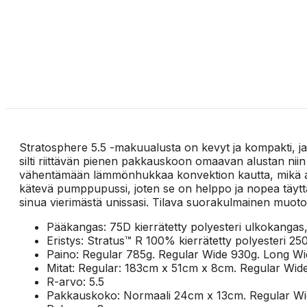
Stratosphere 5.5 -makuualusta on kevyt ja kompakti, ja
silti riittävän pienen pakkauskoon omaavan alustan niin 
vähentämään lämmönhukkaa konvektion kautta, mikä autta
kätevä pumppupussi, joten se on helppo ja nopea täytt
sinua vierimästä unissasi. Tilava suorakulmainen muo
Pääkangas: 75D kierrätetty polyesteri ulkokangas,
Eristys: Stratus™ R 100% kierrätetty polyesteri 25
Paino: Regular 785g. Regular Wide 930g. Long Wi
Mitat: Regular: 183cm x 51cm x 8cm. Regular Wi
R-arvo: 5.5
Pakkauskoko: Normaali 24cm x 13cm. Regular Wi