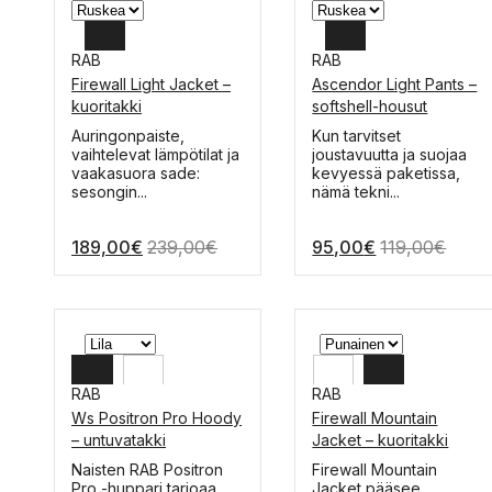
RAB
RAB
Firewall Light Jacket –
Ascendor Light Pants –
XL
32
kuoritakki
softshell-housut
L
34
Auringonpaiste,
Kun tarvitset
vaihtelevat lämpötilat ja
joustavuutta ja suojaa
M
36
vaakasuora sade:
kevyessä paketissa,
sesongin...
nämä tekni...
189,00
€
239,00
€
95,00
€
119,00
€
RAB
RAB
Ws Positron Pro Hoody
Firewall Mountain
L
XL
– untuvatakki
Jacket – kuoritakki
M
L
Tällä
Tällä
Naisten RAB Positron
Firewall Mountain
tuotteella
tuotteella
Pro -huppari tarjoaa
Jacket pääsee