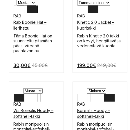
RAB
RAB
Rab Boonie Hat –
Kinetic 2.0 Jacket –
M-L
XXL
lierihattu
kuoritakki
S-M
XL
Tämä Boonie Hat on
Rabin Kinetic 2.0 takki
suunniteltu pitämään
on kevyt, hengittävä ja
L
pääsi viileänä
vedenpitävä kuorita...
paahtavan au...
M
S
30,00
€
45,00
€
199,00
€
249,00
€
RAB
RAB
Ws Borealis Hoody –
Borealis Hoody –
L
XL
softshell-takki
softshell-takki
M
L
Tällä
Tällä
Rabin monipuolisin
Rabin monipuolisin
tuotteella
tuotteella
monitoimi-softshell-
monitoimi-softshell-