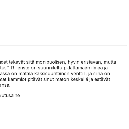
t tekevät siitä monipuolisen, hyvin eristävän, mutta
atus™ R -eriste on suunniteltu pidättämään ilmaa ja
a on matala kaksisuuntainen venttiili, ja siinä on
t kammiot pitävät sinut maton keskellä ja estävät
ansa.
kutusaine