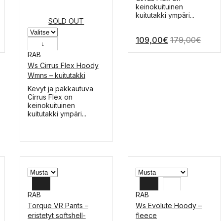
M
on
keinokuituinen
useampi
kuitutakki ympäri...
SOLD OUT
muunnelma.
Voit
ntaluokka:
109,00
€
179,00
€
tehdä
L
valinnat
99,00€
RAB
tuotteen
M
sivulla.
Ws Cirrus Flex Hoody
39,00€
Wmns – kuitutakki
S
Tällä
Kevyt ja pakkautuva
tuotteella
Cirrus Flex on
on
keinokuituinen
useampi
kuitutakki ympäri...
muunnelma.
Voit
tehdä
valinnat
tuotteen
sivulla.
RAB
RAB
Torque VR Pants –
Ws Evolute Hoody –
32
L
eristetyt softshell-
fleece