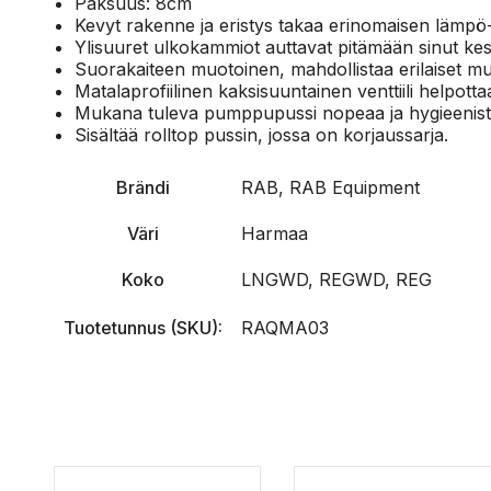
Paksuus: 8cm
Kevyt rakenne ja eristys takaa erinomaisen lämp
Ylisuuret ulkokammiot auttavat pitämään sinut kesk
Suorakaiteen muotoinen, mahdollistaa erilaiset
Matalaprofiilinen kaksisuuntainen venttiili helpotta
Mukana tuleva pumppupussi nopeaa ja hygieenistä
Sisältää rolltop pussin, jossa on korjaussarja.
Brändi
RAB, RAB Equipment
Väri
Harmaa
Koko
LNGWD, REGWD, REG
Tuotetunnus (SKU):
RAQMA03