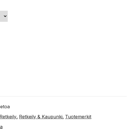
tietoa
Retkeily
,
Retkeily & Kaupunki
,
Tuotemerkit
sa