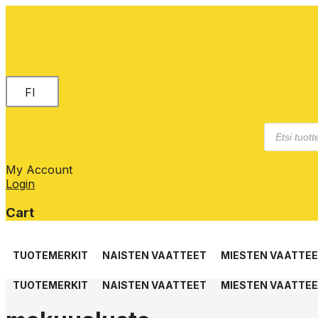
FI
Products
search
My Account
Login
Cart
Skip
to
TUOTEMERKIT
NAISTEN VAATTEET
MIESTEN VAATTE
content
TUOTEMERKIT
NAISTEN VAATTEET
MIESTEN VAATTE