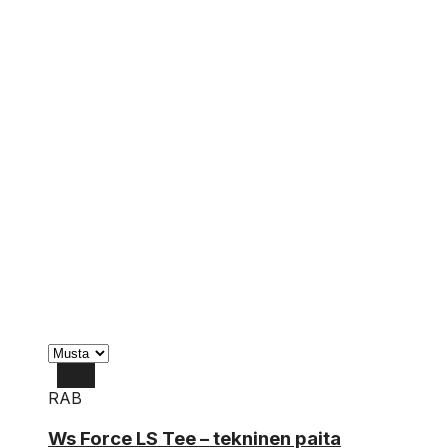
RAB
L
Ws Force LS Tee – tekninen paita