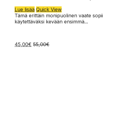
M
Lue lisää
Quick View
S
Tämä erittäin monipuolinen vaate sopii
käytettäväksi kevään ensimmä...
45,00
€
55,00
€