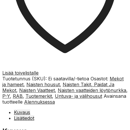
Lisää toivelistalle
Tuotetunnus (SKU):
Ei saatavilla/-tietoa
Osastot:
Mekot
ja hameet
,
Naisten housut
,
Naisten Takit, Paidat Ja
Mekot
,
Naisten Vaatteet
,
Naisten vaatteiden löytönurkka
,
P-Y
,
RAB
,
Tuotemerkit
,
Untuva- ja välihousut
Avainsana
tuotteelle
Alennuksessa
Kuvaus
Lisätiedot