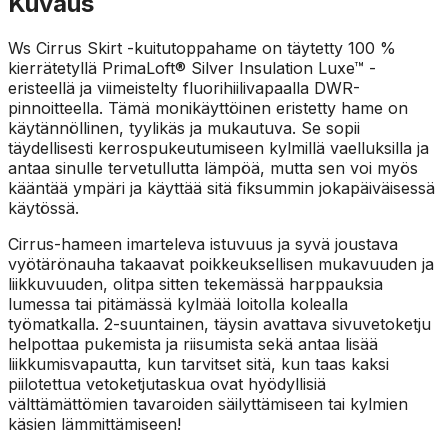
Kuvaus
Ws Cirrus Skirt -kuitutoppahame on täytetty 100 %
kierrätetyllä PrimaLoft® Silver Insulation Luxe™ -
eristeellä ja viimeistelty fluorihiilivapaalla DWR-
pinnoitteella. Tämä monikäyttöinen eristetty hame on
käytännöllinen, tyylikäs ja mukautuva. Se sopii
täydellisesti kerrospukeutumiseen kylmillä vaelluksilla ja
antaa sinulle tervetullutta lämpöä, mutta sen voi myös
kääntää ympäri ja käyttää sitä fiksummin jokapäiväisessä
käytössä.
Cirrus-hameen imarteleva istuvuus ja syvä joustava
vyötärönauha takaavat poikkeuksellisen mukavuuden ja
liikkuvuuden, olitpa sitten tekemässä harppauksia
lumessa tai pitämässä kylmää loitolla kolealla
työmatkalla. 2-suuntainen, täysin avattava sivuvetoketju
helpottaa pukemista ja riisumista sekä antaa lisää
liikkumisvapautta, kun tarvitset sitä, kun taas kaksi
piilotettua vetoketjutaskua ovat hyödyllisiä
välttämättömien tavaroiden säilyttämiseen tai kylmien
käsien lämmittämiseen!