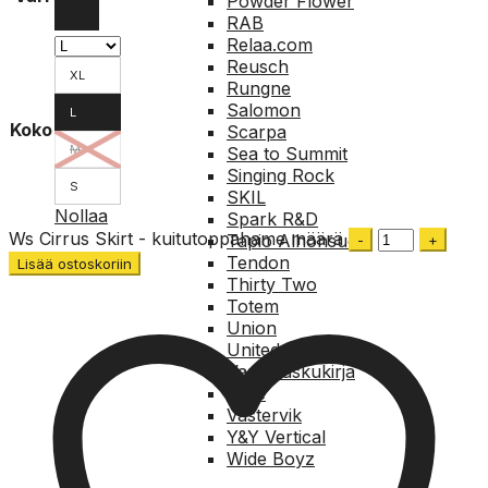
Powder Flower
RAB
Relaa.com
Reusch
XL
Rungne
Salomon
L
Koko
Scarpa
M
Sea to Summit
Singing Rock
S
SKIL
Nollaa
Spark R&D
Ws Cirrus Skirt - kuitutoppahame määrä
Tapio Alhonsuo
Tendon
Lisää ostoskoriin
Thirty Two
Totem
Union
United Shapes
Vapaalaskukirja
Voile
Västervik
Y&Y Vertical
Wide Boyz