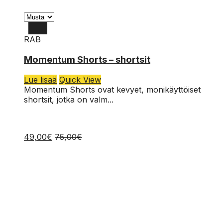
RAB
32
Momentum Shorts – shortsit
34
Lue lisää
Quick View
36
Momentum Shorts ovat kevyet, monikäyttöiset
shortsit, jotka on valm...
49,00
€
75,00
€