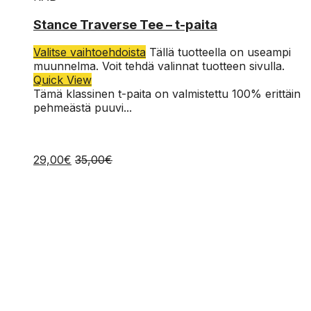
L
Stance Traverse Tee – t-paita
M
Valitse vaihtoehdoista
Tällä tuotteella on useampi
muunnelma. Voit tehdä valinnat tuotteen sivulla.
Quick View
Tämä klassinen t-paita on valmistettu 100% erittäin
pehmeästä puuvi...
29,00
€
35,00
€