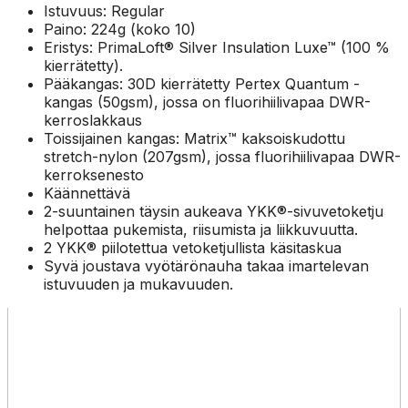
Istuvuus: Regular
Paino: 224g (koko 10)
Eristys: PrimaLoft® Silver Insulation Luxe™ (100 %
kierrätetty).
Pääkangas: 30D kierrätetty Pertex Quantum -
kangas (50gsm), jossa on fluorihiilivapaa DWR-
kerroslakkaus
Toissijainen kangas: Matrix™ kaksoiskudottu
stretch-nylon (207gsm), jossa fluorihiilivapaa DWR-
kerroksenesto
Käännettävä
2-suuntainen täysin aukeava YKK®-sivuvetoketju
helpottaa pukemista, riisumista ja liikkuvuutta.
2 YKK® piilotettua vetoketjullista käsitaskua
Syvä joustava vyötärönauha takaa imartelevan
istuvuuden ja mukavuuden.