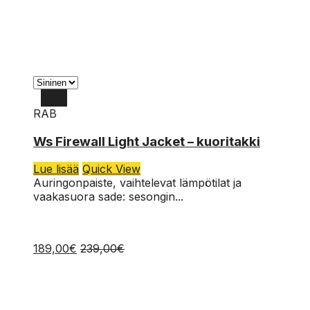
RAB
L
Ws Firewall Light Jacket – kuoritakki
M
Lue lisää
Quick View
S
Auringonpaiste, vaihtelevat lämpötilat ja
vaakasuora sade: sesongin...
189,00
€
239,00
€