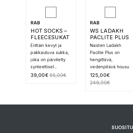
RAB
RAB
HOT SOCKS –
WS LADAKH
FLEECESUKAT
PACLITE PLUS
PANTS –
Erittäin kevyt ja
Naisten Ladakh
KUORIHOUSU
pakkautuva sukka,
Paclite Plus on
T
joka on päivitetty
hengittävä,
synteettisel...
vedenpitävä housu
ja se ...
39,00
€
65,00
€
125,00
€
249,00
€
SUOSITU