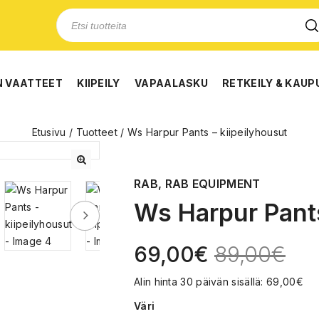
N VAATTEET
KIIPEILY
VAPAALASKU
RETKEILY & KAUP
Etusivu
/
Tuotteet
/
Ws Harpur Pants – kiipeilyhousut
🔍
RAB, RAB EQUIPMENT
Ws Harpur Pants
69,00
€
89,00
€
Alin hinta 30 päivän sisällä:
69,00
€
Väri