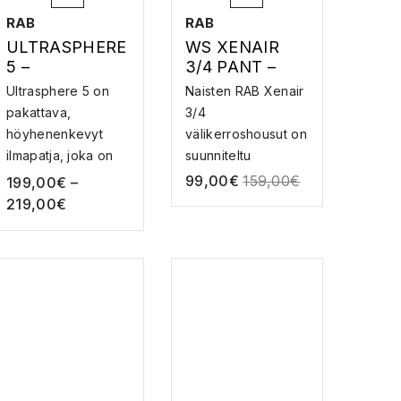
RAB
RAB
ULTRASPHERE
WS XENAIR
5 –
3/4 PANT –
MAKUUALUST
VÄLIHOUSUT
Ultrasphere 5 on
Naisten RAB Xenair
A
pakattava,
3/4
höyhenenkevyt
välikerroshousut on
ilmapatja, joka on
suunniteltu
suunni...
suojaamaan s...
99,00
€
159,00
€
199,00
€
–
219,00
€