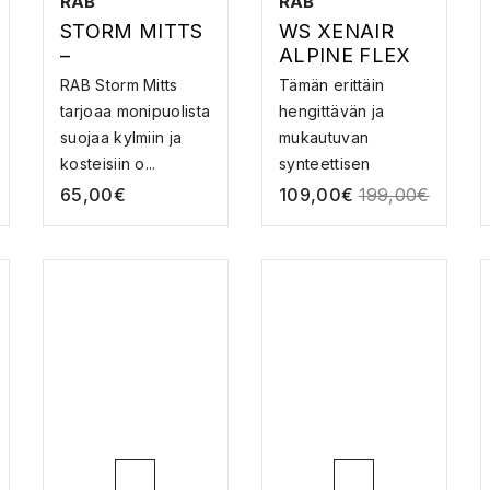
RAB
RAB
STORM MITTS
WS XENAIR
–
ALPINE FLEX
VEDENPITÄVÄ
JACKET –
RAB Storm Mitts
Tämän erittäin
T RUKKASET
KUITUTAKKI
tarjoaa monipuolista
hengittävän ja
suojaa kylmiin ja
mukautuvan
kosteisiin o...
synteettisen
eristetyn tak...
65,00
€
109,00
€
199,00
€