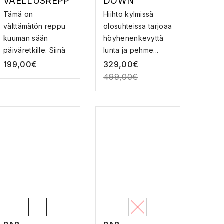
VAELLUSREPP
DOWN
U
JACKET –
Tämä on
Hiihto kylmissä
VEDENPITÄVÄ
välttämätön reppu
olosuhteissa tarjoaa
UNTUVATAKKI
kuuman sään
höyhenenkevyttä
päiväretkille. Siinä
lunta ja pehme...
on uraau...
199,00
€
329,00
€
499,00
€