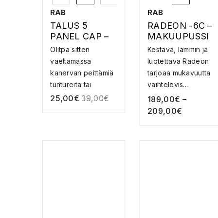
RAB
RAB
TALUS 5
RADEON -6C –
PANEL CAP –
MAKUUPUSSI
JUOKSULIPPIS
Olitpa sitten
Kestävä, lämmin ja
vaeltamassa
luotettava Radeon
kanervan peittämiä
tarjoaa mukavuutta
tuntureita tai
vaihtelevis...
juoksem...
25,00
€
39,00
€
189,00
€
–
209,00
€