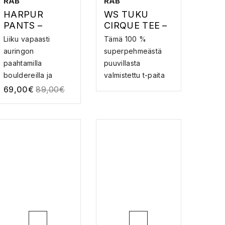
RAB
RAB
HARPUR
WS TUKU
PANTS –
CIRQUE TEE –
KIIPEILYHOUS
T-PAITA
Liiku vapaasti
Tämä 100 %
UT
auringon
superpehmeästä
paahtamilla
puuvillasta
bouldereilla ja
valmistettu t-paita
kivisillä polui...
tarjoaa m...
69,00
€
89,00
€