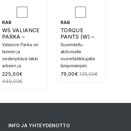
RAB
RAB
WS VALIANCE
TORQUE
PARKA –
PANTS (W) –
UNTUVATAKKI
SOFTSHELL-
Valiance Parka on
Suunniteltu
HOUSUT
lämmin ja
aktiiviselle
vedenpitävä takki
vuorellaliikkujalle
arkeen ja
lämpimämpiin
talviulkoil...
olosuihte...
225,00
€
79,00
€
129,00
€
449,00
€
INFO JA YHTEYDENOTTO