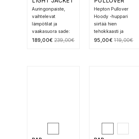
LIGHT JACKET
PULLOVER
– KUORITAKKI
HOODY –
Auringonpaiste,
Hepton Pullover
FLEECEHUPPA
vaihtelevat
Hoody -huppari
RI
lämpötilat ja
siirtää hien
vaakasuora sade:
tehokkaasti ja
sesongin...
kuivuu n...
189,00
€
239,00
€
95,00
€
119,00
€