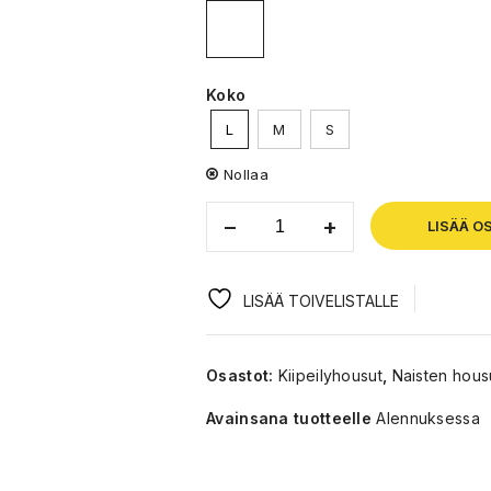
Koko
L
M
S
Nollaa
LISÄÄ O
LISÄÄ TOIVELISTALLE
Osastot:
Kiipeilyhousut
,
Naisten hous
Avainsana tuotteelle
Alennuksessa