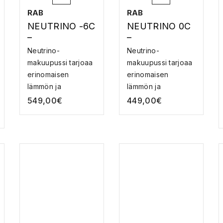
RAB
RAB
NEUTRINO -6C
NEUTRINO 0C
–
–
MAKUUPUSSI
MAKUUPUSSI
Neutrino-
Neutrino-
makuupussi tarjoaa
makuupussi tarjoaa
erinomaisen
erinomaisen
lämmön ja
lämmön ja
kestävyyden
kestävyyden
549,00
€
449,00
€
paino...
paino...