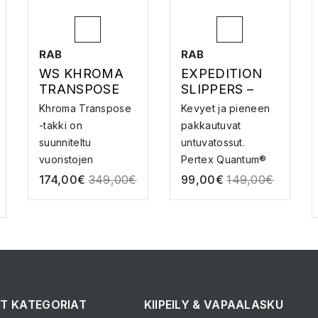
RAB
RAB
WS KHROMA
EXPEDITION
TRANSPOSE
SLIPPERS –
JACKET –
UNTUVASUKA
Khroma Transpose
Kevyet ja pieneen
LASKETTELUT
T
-takki on
pakkautuvat
AKKI
suunniteltu
untuvatossut.
vuoristojen
Pertex Quantum®
tutkimiseen talv...
pä...
174,00
€
349,00
€
99,00
€
149,00
€
T KATEGORIAT
KIIPEILY & VAPAALASKU