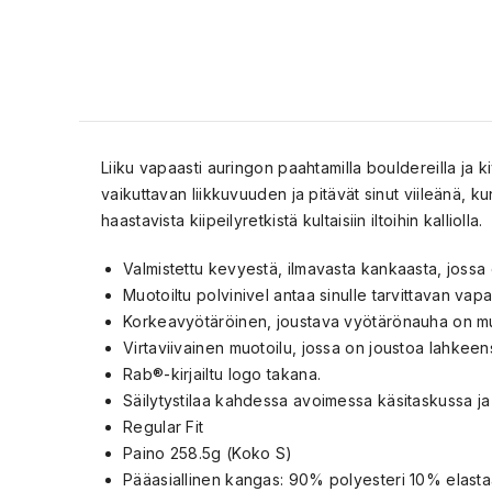
Liiku vapaasti auringon paahtamilla bouldereilla ja kivi
vaikuttavan liikkuvuuden ja pitävät sinut viileänä, k
haastavista kiipeilyretkistä kultaisiin iltoihin kalliolla.
Valmistettu kevyestä, ilmavasta kankaasta, jossa 
Muotoiltu polvinivel antaa sinulle tarvittavan va
Korkeavyötäröinen, joustava vyötärönauha on muk
Virtaviivainen muotoilu, jossa on joustoa lahkeen
Rab®-kirjailtu logo takana.
Säilytystilaa kahdessa avoimessa käsitaskussa ja 
Regular Fit
Paino 258.5g (Koko S)
Pääasiallinen kangas: 90% polyesteri 10% elasta