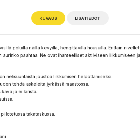
KUVAUS
LISÄTIEDOT
sillä poluilla näillä kevyillä, hengittävillä housuilla. Erittäin nivell
un aurinko paahtaa. Ne ovat ihanteelliset aktiiviseen liikkumiseen j
on nelisuuntaista joustoa liikkumisen helpottamiseksi.
pauden tehdä askeleita jyrkässä maastossa.
ava ja ei kiristä.
suissa.
piilotetussa takataskussa.
ani