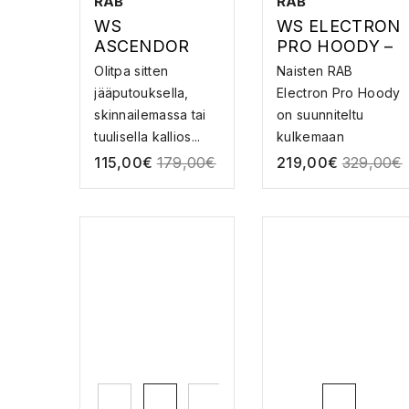
RAB
RAB
WS
WS ELECTRON
ASCENDOR
PRO HOODY –
SUMMIT
UNTUVATAKKI
Olitpa sitten
Naisten RAB
HOODY –
jääputouksella,
Electron Pro Hoody
FLEECE-
skinnailemassa tai
on suunniteltu
HUPPARI
tuulisella kallios...
kulkemaan
mukanasi ka...
115,00
€
179,00
€
219,00
€
329,00
€