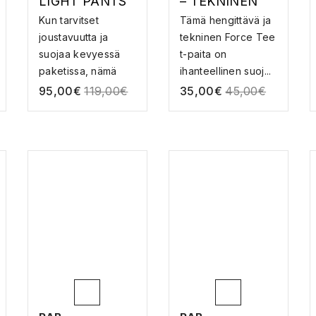
LIGHT PANTS
– TEKNINEN
– SOFTSHELL-
PAITA
Kun tarvitset
Tämä hengittävä ja
HOUSUT
joustavuutta ja
tekninen Force Tee
suojaa kevyessä
t-paita on
paketissa, nämä
ihanteellinen suoj...
tekni...
95,00
€
119,00
€
35,00
€
45,00
€