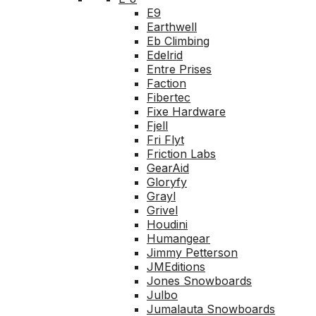
E9
Earthwell
Eb Climbing
Edelrid
Entre Prises
Faction
Fibertec
Fixe Hardware
Fjell
Fri Flyt
Friction Labs
GearAid
Gloryfy
Grayl
Grivel
Houdini
Humangear
Jimmy Petterson
JMEditions
Jones Snowboards
Julbo
Jumalauta Snowboards