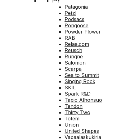
P-Y
Patagonia
Petzl
Podsacs
Pongoose
Powder Flower
RAB
Relaa.com
Reusch
Rungne
Salomon
Scarpa
Sea to Summit
Singing Rock
SKIL
Spark R&D
Tapio Alhonsuo
Tendon
Thirty Two
Totem
Union
United Shapes
Vapaalaskukirja