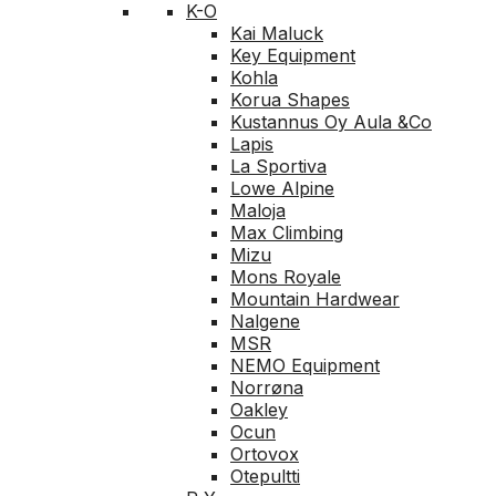
K-O
Kai Maluck
Key Equipment
Kohla
Korua Shapes
Kustannus Oy Aula &Co
Lapis
La Sportiva
Lowe Alpine
Maloja
Max Climbing
Mizu
Mons Royale
Mountain Hardwear
Nalgene
MSR
NEMO Equipment
Norrøna
Oakley
Ocun
Ortovox
Otepultti