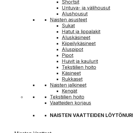
Shortsit
Untuva- ja välihousut
Alushousut
Naisten asusteet
Sukat
Hatut ja lippalakit
Aluskäsineet
Kiipeilykäsineet
Aluspipot
Pipot
Huivit ja kaulurit
Tekstiilien hoito
Käsineet
Rukkaset
Naisten jalkineet
Kengät
Tekstiilien hoito
Vaatteiden korjaus
NAISTEN VAATTEIDEN LÖYTÖNUR