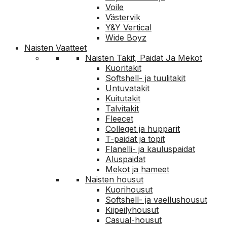
Voile
Västervik
Y&Y Vertical
Wide Boyz
Naisten Vaatteet
Naisten Takit, Paidat Ja Mekot
Kuoritakit
Softshell- ja tuulitakit
Untuvatakit
Kuitutakit
Talvitakit
Fleecet
Colleget ja hupparit
T-paidat ja topit
Flanelli- ja kauluspaidat
Aluspaidat
Mekot ja hameet
Naisten housut
Kuorihousut
Softshell- ja vaellushousut
Kiipeilyhousut
Casual-housut