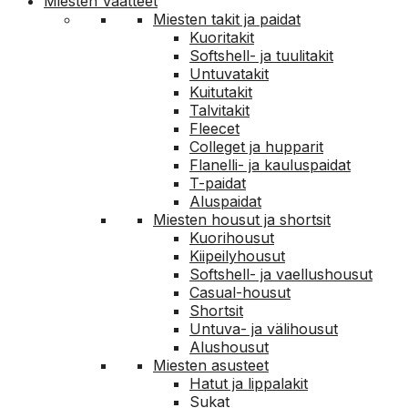
Miesten Vaatteet
Miesten takit ja paidat
Kuoritakit
Softshell- ja tuulitakit
Untuvatakit
Kuitutakit
Talvitakit
Fleecet
Colleget ja hupparit
Flanelli- ja kauluspaidat
T-paidat
Aluspaidat
Miesten housut ja shortsit
Kuorihousut
Kiipeilyhousut
Softshell- ja vaellushousut
Casual-housut
Shortsit
Untuva- ja välihousut
Alushousut
Miesten asusteet
Hatut ja lippalakit
Sukat