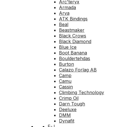
Arc'teryx
Armada
Arva
ATK Bindings
Beal
Beastmaker
Black Crows
Black Diamond
Blue Ice
Boot Banana
Bouldertehdas
Burton
Calazo Forlag AB
Camp
Camu
Cassin
Climbing Technology
Crimp Oil
Darn Tough
Deeluxe
DMM
Dynafit
E-J