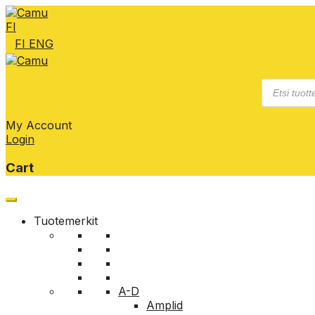
FI
FI
ENG
Products
search
My Account
Login
Cart
Skip
to
Tuotemerkit
content
A-D
Amplid