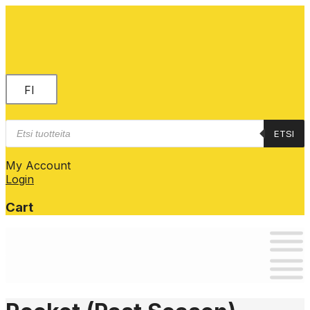
FI
Products
ETSI
search
My Account
Login
Cart
Skip
to
content