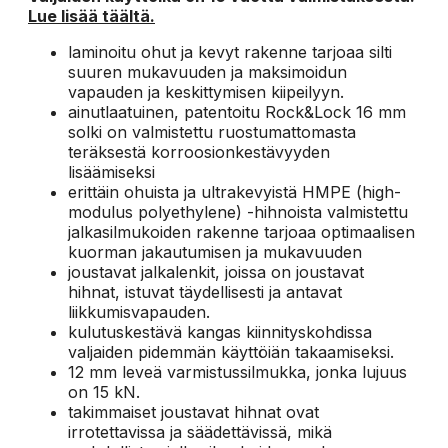
Lue lisää täältä.
laminoitu ohut ja kevyt rakenne tarjoaa silti
suuren mukavuuden ja maksimoidun
vapauden ja keskittymisen kiipeilyyn.
ainutlaatuinen, patentoitu Rock&Lock 16 mm
solki on valmistettu ruostumattomasta
teräksestä korroosionkestävyyden
lisäämiseksi
erittäin ohuista ja ultrakevyistä HMPE (high-
modulus polyethylene) -hihnoista valmistettu
jalkasilmukoiden rakenne tarjoaa optimaalisen
kuorman jakautumisen ja mukavuuden
joustavat jalkalenkit, joissa on joustavat
hihnat, istuvat täydellisesti ja antavat
liikkumisvapauden.
kulutuskestävä kangas kiinnityskohdissa
valjaiden pidemmän käyttöiän takaamiseksi.
12 mm leveä varmistussilmukka, jonka lujuus
on 15 kN.
takimmaiset joustavat hihnat ovat
irrotettavissa ja säädettävissä, mikä