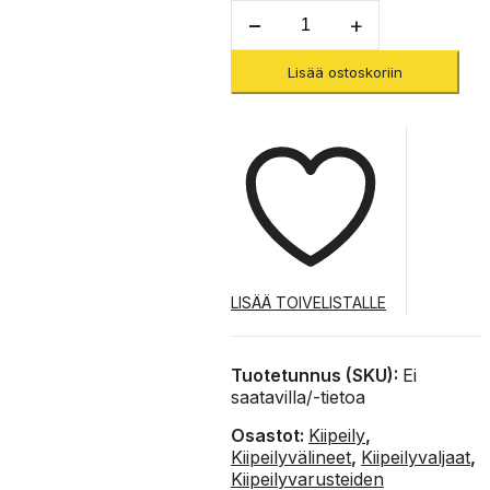
Rocket
(Past
Season)
Lisää ostoskoriin
-
Kiipeilyvaljaat
määrä
LISÄÄ TOIVELISTALLE
Tuotetunnus (SKU):
Ei
saatavilla/-tietoa
Osastot:
Kiipeily
,
Kiipeilyvälineet
,
Kiipeilyvaljaat
,
Kiipeilyvarusteiden