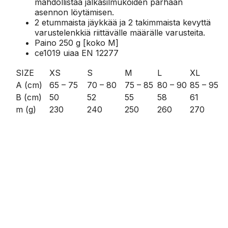
mahdollistaa jalkasilmukoiden parhaan
asennon löytämisen.
2 etummaista jäykkää ja 2 takimmaista kevyttä
varustelenkkiä riittävälle määrälle varusteita.
Paino 250 g [koko M]
ce1019 uiaa EN 12277
SIZE
XS
S
M
L
XL
A (cm)
65 – 75
70 – 80
75 – 85
80 – 90
85 – 95
B (cm)
50
52
55
58
61
m (g)
230
240
250
260
270