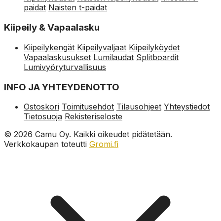
paidat
Naisten t-paidat
Kiipeily & Vapaalasku
Kiipeilykengät
Kiipeilyvaljaat
Kiipeilyköydet
Vapaalaskusukset
Lumilaudat
Splitboardit
Lumivyöryturvallisuus
INFO JA YHTEYDENOTTO
Ostoskori
Toimitusehdot
Tilausohjeet
Yhteystiedot
Tietosuoja
Rekisteriseloste
© 2026 Camu Oy. Kaikki oikeudet pidätetään.
Verkkokaupan toteutti
Gromi.fi