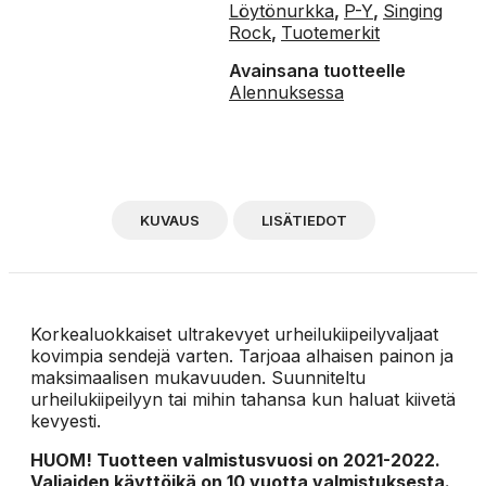
Löytönurkka
,
P-Y
,
Singing
Rock
,
Tuotemerkit
Avainsana tuotteelle
Alennuksessa
KUVAUS
LISÄTIEDOT
Korkealuokkaiset ultrakevyet urheilukiipeilyvaljaat
kovimpia sendejä varten. Tarjoaa alhaisen painon ja
maksimaalisen mukavuuden. Suunniteltu
urheilukiipeilyyn tai mihin tahansa kun haluat kiivetä
kevyesti.
HUOM! Tuotteen valmistusvuosi on 2021-2022.
Valjaiden käyttöikä on 10 vuotta valmistuksesta.