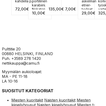
muunnelma.
useampi
muunnelma.
muunnelma.
useampi
usea
kahdella p...
portillinen
askelman
kork
Voit
muunnelma.
Voit
Voit
muunnelma.
muun
karabiini.
etrier-
työs
72,00
€
135,00
€
7,00
€
tehdä
Voit
tehdä
tehdä
Voit
Voit
Nokaton
tyyliset
vart
10,00
€
29,00
€
325
valinnat
tehdä
valinnat
valinnat
tehdä
tehd
keylock
tikkaat. 4
joiss
tuotteen
valinnat
tuotteen
tuotteen
valinnat
valin
portt...
isoa ...
sivulla.
tuotteen
sivulla.
sivulla.
tuotteen
tuot
sivulla.
sivulla.
sivull
Pulttitie 20
00880 HELSINKI, FINLAND
Puh. +3589 278 1420
nettikauppa@camu.fi
Myymälän aukioloajat:
MA - PE 11-18
LA 10-16
SUOSITUT KATEGORIAT
Miesten kuoritakit
Naisten kuoritakit
Miesten
kiipeilyhousut
Naisten kiipeilyhousut
Miesten t-