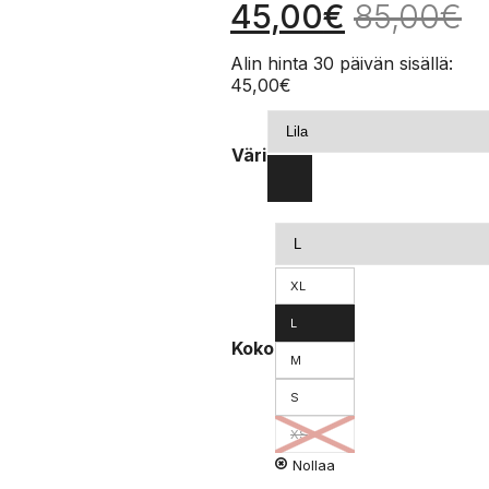
45,00
€
85,00
€
Alin hinta 30 päivän sisällä:
45,00
€
Väri
XL
L
Koko
M
S
XS
Nollaa