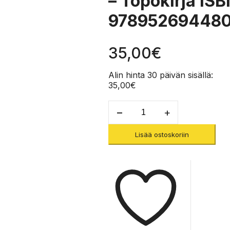
– Topokirja IS
97895269448
35,00
€
Alin hinta 30 päivän sisällä:
35,00
€
Kiipeilyreitit
Lounais-
Suomi
Lisää ostoskoriin
-
Topokirja
ISBN
9789526944807
määrä