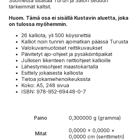
Suomessa sisältää Turun ja Salon seudun
tärkeimmät kaltsit.
Huom. Tämä osa ei sisällä Kustavin aluetta, joka
on tulossa myöhemmin.
26 kalliota, yli 500 köysireittiä
Kalliot noin tunnin ajomatkan päässä Turusta
Valokuvamuotoiset reittikuvaukset
Päivitetyt ajo-ohjeet ja pysäköintipaikat
Julkisen liikenteen reittiohjeet kallioille
Lähestymisohjeet maastokartalla
Esittely jokaisesta kalliosta
Tietoa jokamiehenoikeuksista
Koko: A5, 248 sivua
ISBN: 978-952-69448-0-7
Paino
0,300000 g (gramma)
0,0000 × 0,0000 ×
Mitat
0,0000 cm (senttimetri)