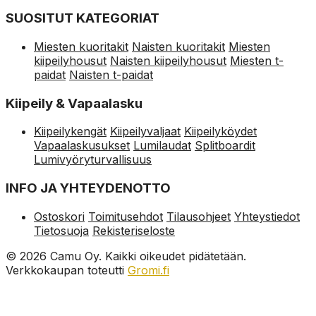
SUOSITUT KATEGORIAT
Miesten kuoritakit
Naisten kuoritakit
Miesten
kiipeilyhousut
Naisten kiipeilyhousut
Miesten t-
paidat
Naisten t-paidat
Kiipeily & Vapaalasku
Kiipeilykengät
Kiipeilyvaljaat
Kiipeilyköydet
Vapaalaskusukset
Lumilaudat
Splitboardit
Lumivyöryturvallisuus
INFO JA YHTEYDENOTTO
Ostoskori
Toimitusehdot
Tilausohjeet
Yhteystiedot
Tietosuoja
Rekisteriseloste
© 2026 Camu Oy. Kaikki oikeudet pidätetään.
Verkkokaupan toteutti
Gromi.fi