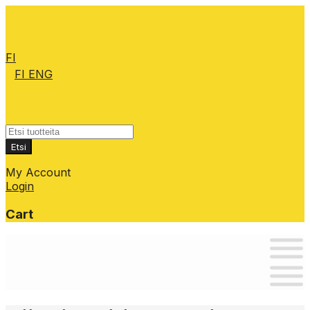
FI
FI
ENG
Products
search
Etsi
My Account
Login
Cart
Skip
to
content