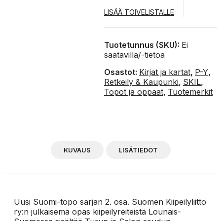
LISÄÄ TOIVELISTALLE
Tuotetunnus (SKU):
Ei
saatavilla/-tietoa
Osastot:
Kirjat ja kartat
,
P-Y
,
Retkeily & Kaupunki
,
SKIL
,
Topot ja oppaat
,
Tuotemerkit
KUVAUS
LISÄTIEDOT
Uusi Suomi-topo sarjan 2. osa. Suomen Kiipeilyliitto
ry:n julkaisema opas kiipeilyreiteistä Lounais-