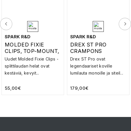
SPARK R&D
SPARK R&D
MOLDED FIXIE
DREX ST PRO
CLIPS, TOP-MOUNT,
CRAMPONS
BLACK –
REGULAR –
Uudet Molded Fixie Clips -
Drex ST Pro ovat
SPLITTILAUDAN
SPLITTISITEEN
splittilaudan helat ovat
legendaariset koville
HELAT
HANKIRAUTA
kestäviä, kevyit...
lumilauta monoille ja siteil...
55,00
€
179,00
€