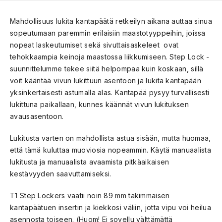
Mahdollisuus lukita kantapäätä retkeilyn aikana auttaa sinua
sopeutumaan paremmin erilaisiin maastotyyppeihin, joissa
nopeat laskeutumiset sekä sivuttaisaskeleet ovat
tehokkaampia keinoja maastossa liikkumiseen. Step Lock -
suunnittelumme tekee siitä helpompaa kuin koskaan, sillä
voit kääntää vivun lukittuun asentoon ja lukita kantapään
yksinkertaisesti astumalla alas. Kantapää pysyy turvallisesti
lukittuna paikallaan, kunnes käännät vivun lukituksen
avausasentoon.
Lukitusta varten on mahdollista astua sisään, mutta huomaa,
että tämä kuluttaa muoviosia nopeammin. Käytä manuaalista
lukitusta ja manuaalista avaamista pitkäaikaisen
kestävyyden saavuttamiseksi.
T1 Step Lockers vaatii noin 89 mm takimmaisen
kantapäätuen insertin ja kiekkosi väliin, jotta vipu voi heilua
asennosta toiseen. (Huom! Ei sovellu välttämättä