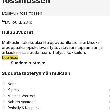
fossilfossen
Etusivu
/
fossilfossen
05 joulu, 2018
Huippuvuoret
Matkustin lokakuuksi Huippuvuorille siellä arktiseksi
eräoppaaksi opiskelevaa tyttöystävääni tapaamaan ja
arkiaskareissa auttamaan. Tietysti kokkailun.
Lue lisää
Suodata tuotteita
Suodata tuoteryhmän mukaan
None
Kiipeily
Miesten Vaatteet
Naisten Vaatteet
Retkeily & Kaupunki