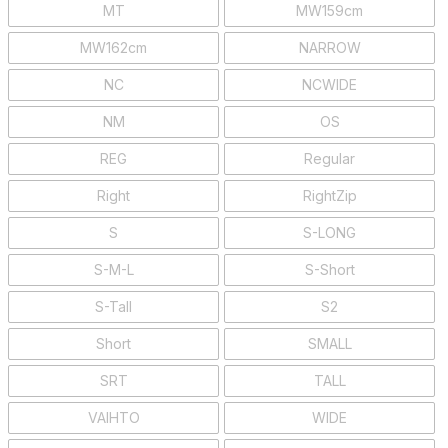
MT
MW159cm
MW162cm
NARROW
NC
NCWIDE
NM
OS
REG
Regular
Right
RightZip
S
S-LONG
S-M-L
S-Short
S-Tall
S2
Short
SMALL
SRT
TALL
VAIHTO
WIDE