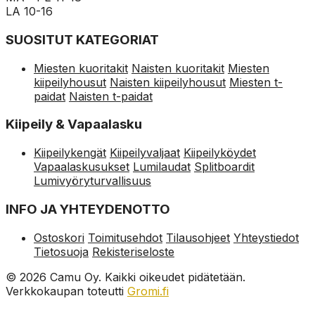
LA 10-16
SUOSITUT KATEGORIAT
Miesten kuoritakit
Naisten kuoritakit
Miesten
kiipeilyhousut
Naisten kiipeilyhousut
Miesten t-
paidat
Naisten t-paidat
Kiipeily & Vapaalasku
Kiipeilykengät
Kiipeilyvaljaat
Kiipeilyköydet
Vapaalaskusukset
Lumilaudat
Splitboardit
Lumivyöryturvallisuus
INFO JA YHTEYDENOTTO
Ostoskori
Toimitusehdot
Tilausohjeet
Yhteystiedot
Tietosuoja
Rekisteriseloste
© 2026 Camu Oy. Kaikki oikeudet pidätetään.
Verkkokaupan toteutti
Gromi.fi