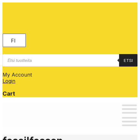
FI
Products
ETSI
search
My Account
Login
Cart
Skip
to
content