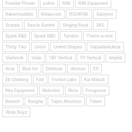
Powder Flower
prAna
RAB
RAB Equipment
Rakennustieto
Relaa.com
ROCKFAX
Salomon
Scarpa
Sea to Summit
Singing Rock
SKIL
Spark R&D
Spark R&D
Tendon
Therm-a-rest
Thirty Two
Union
United Shapes
Vapaalaskukirja
Västervik
Voile
Y&Y Vertical
YY Vertical
Amplid
Arva
Blue Ice
Deeluxe
deorum
E9
Eb Climbing
Fjell
Friction Labs
Kai Maluck
Key Equipment
Nidecker
Nivia
Pongoose
Reusch
Rungne
Tapio Alhonsuo
Totem
Wide Boyz