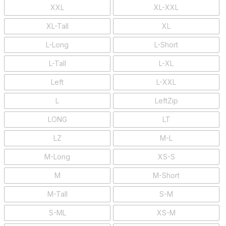
XXL
XL-XXL
XL-Tall
XL
L-Long
L-Short
L-Tall
L-XL
Left
L-XXL
L
LeftZip
LONG
LT
LZ
M-L
M-Long
XS-S
M
M-Short
M-Tall
S-M
S-ML
XS-M