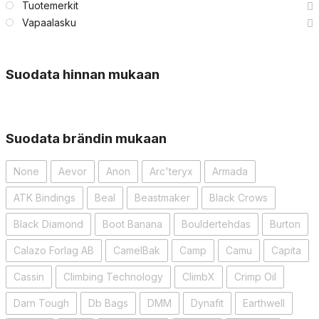
Tuotemerkit
Vapaalasku
Suodata hinnan mukaan
Suodata brändin mukaan
None
Aevor
Anon
Arc'teryx
Armada
ATK Bindings
Beal
Beastmaker
Black Crows
Black Diamond
Boot Banana
Bouldertehdas
Burton
Calazo Forlag AB
CamelBak
Camp
Camu
Capita
Cassin
Climbing Technology
ClimbX
Crimp Oil
Darn Tough
Db Bags
DMM
Dynafit
Earthwell