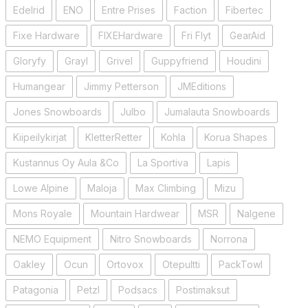
Edelrid
ENO
Entre Prises
Faction
Fibertec
Fixe Hardware
FIXEHardware
Fri Flyt
GearAid
Gloryfy
Grayl
Grivel
Guppyfriend
Houdini
Humangear
Jimmy Petterson
JMEditions
Jones Snowboards
Julbo
Jumalauta Snowboards
Kiipeilykirjat
KletterRetter
Kohla
Korua Shapes
Kustannus Oy Aula &Co
La Sportiva
Lapis
Lowe Alpine
Maloja
Max Climbing
Mizu
Mons Royale
Mountain Hardwear
MSR
Nalgene
NEMO Equipment
Nitro Snowboards
Norrona
Oakley
Ocun
Ortovox
Otepultti
PackTowl
Patagonia
Petzl
Podsacs
Postimaksut