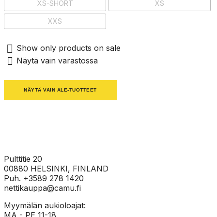
XS-SHORT
XS
XXS
Show only products on sale
Näytä vain varastossa
NÄYTÄ VAIN ALE-TUOTTEET
Pulttitie 20
00880 HELSINKI, FINLAND
Puh. +3589 278 1420
nettikauppa@camu.fi
Myymälän aukioloajat:
MA - PE 11-18