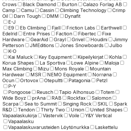
Crows
Black Diamond
Burton
Calazo Forlag AB
Camp
Camu
Cassin
Climbing Technology
Crimp
Oil
Darn Tough
DMM
Dynafit
E-J
E9
Eb Climbing
Fjell
Friction Labs
Earthwell
Edelrid
Entre Prises
Faction
Fibertec
Fixe
Hardware
GearAid
Grayl
Grivel
Houdini
Jimmy
Petterson
JMEditions
Jones Snowboards
Julbo
K-O
Kai Maluck
Key Equipment
Kiipeilykirjat
Kohla
Korua Shapes
La Sportiva
Lowe Alpine
Maloja
Max Climbing
Mizu
Mons Royale
Mountain
Hardwear
MSR
NEMO Equipment
Norrøna
Ocun
Ortovox
Otepultti
Patagonia
Petzl
P-Y
Pongoose
Reusch
Tapio Alhonsuo
Totem
Wide Boyz
prAna
RAB
Rockfax
Salomon
Scarpa
Sea to Summit
Singing Rock
SKIL
Spark
R&D
Tendon
Thirty Two
Union
United Shapes
Vapaalaskukirja
Västervik
Voile
Y&Y Vertical
Vapaalasku
Vapaalaskuvarusteiden Löytönurkka
Laskettelu