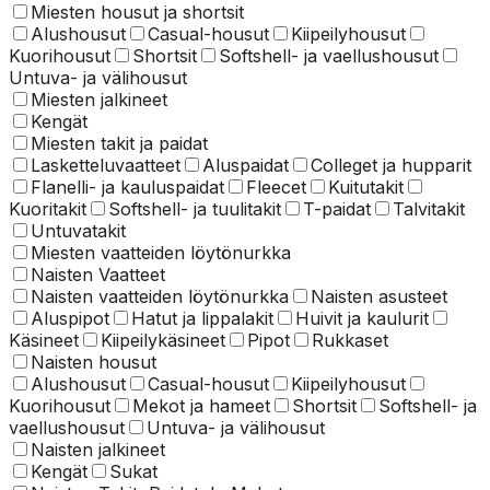
Miesten housut ja shortsit
Alushousut
Casual-housut
Kiipeilyhousut
Kuorihousut
Shortsit
Softshell- ja vaellushousut
Untuva- ja välihousut
Miesten jalkineet
Kengät
Miesten takit ja paidat
Lasketteluvaatteet
Aluspaidat
Colleget ja hupparit
Flanelli- ja kauluspaidat
Fleecet
Kuitutakit
Kuoritakit
Softshell- ja tuulitakit
T-paidat
Talvitakit
Untuvatakit
Miesten vaatteiden löytönurkka
Naisten Vaatteet
Naisten vaatteiden löytönurkka
Naisten asusteet
Aluspipot
Hatut ja lippalakit
Huivit ja kaulurit
Käsineet
Kiipeilykäsineet
Pipot
Rukkaset
Naisten housut
Alushousut
Casual-housut
Kiipeilyhousut
Kuorihousut
Mekot ja hameet
Shortsit
Softshell- ja
vaellushousut
Untuva- ja välihousut
Naisten jalkineet
Kengät
Sukat