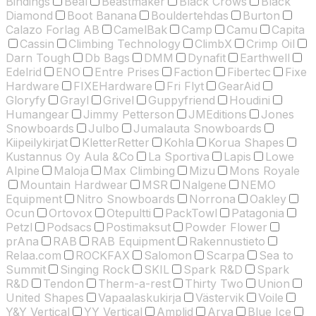
Bindings
Beal
Beastmaker
Black Crows
Black
Diamond
Boot Banana
Bouldertehdas
Burton
Calazo Forlag AB
CamelBak
Camp
Camu
Capita
Cassin
Climbing Technology
ClimbX
Crimp Oil
Darn Tough
Db Bags
DMM
Dynafit
Earthwell
Edelrid
ENO
Entre Prises
Faction
Fibertec
Fixe
Hardware
FIXEHardware
Fri Flyt
GearAid
Gloryfy
Grayl
Grivel
Guppyfriend
Houdini
Humangear
Jimmy Petterson
JMEditions
Jones
Snowboards
Julbo
Jumalauta Snowboards
Kiipeilykirjat
KletterRetter
Kohla
Korua Shapes
Kustannus Oy Aula &Co
La Sportiva
Lapis
Lowe
Alpine
Maloja
Max Climbing
Mizu
Mons Royale
Mountain Hardwear
MSR
Nalgene
NEMO
Equipment
Nitro Snowboards
Norrona
Oakley
Ocun
Ortovox
Otepultti
PackTowl
Patagonia
Petzl
Podsacs
Postimaksut
Powder Flower
prAna
RAB
RAB Equipment
Rakennustieto
Relaa.com
ROCKFAX
Salomon
Scarpa
Sea to
Summit
Singing Rock
SKIL
Spark R&D
Spark
R&D
Tendon
Therm-a-rest
Thirty Two
Union
United Shapes
Vapaalaskukirja
Västervik
Voile
Y&Y Vertical
YY Vertical
Amplid
Arva
Blue Ice