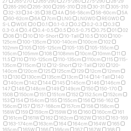
27
265-270
265-290
275-280
275-290
28-29
285-290
295-300
295-310
2B
30-31
305-310
32-33
34-35
3B
4A
56-58cm
58-60cm
5A
60-62cm
6A
7cm
LNG
LNGWD
REGWD
S-L
WDE
0
0.1
0.1-0.2
0.2
0.2-0.3
0.3
0.3-0.4
0.4
0.4-0.5
0.5
0.5-0.75
0.75
01
02
08
1
10
10-Short
10-Tall
10.5
100
100-
125cm
100-135cm
100-140cm
100cm
102
102mm
105
105-125cm
105-135
105-155cm
105cm
105mm
108
108mm
10cm
10mm
11
11.5
110
110-125cm
110-135cm
110cm
115
115-
135cm
115cm
12
12-Short
12-Tall
120
120-
140cm
120cm
125
125cm
129
12cm
12mm
13
130
130cm
135cm
13cm
14
14-Tall
140
140cm
142
144
145
145cm
146
146cm
147
148
148cm
149
149cm
150
150-170
150B
150cm
151
151cm
152
152.5cm
152cm
153
154
154cm
155
155cm
156
156-162
156cm
157
157-168cm
157cm
158
158cm
158W
159
159cm
159W
16
160
160cm
161
161cm
161W
162
162cm
162W
163
163-169
163-174cm
163cm
164
164cm
164W
165
165cm
165W
166
166cm
167
167W
168