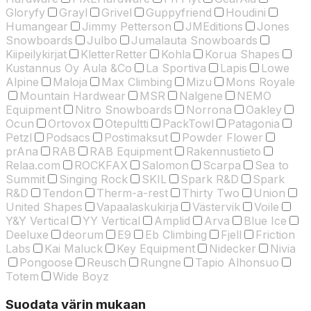
Gloryfy
Grayl
Grivel
Guppyfriend
Houdini
Humangear
Jimmy Petterson
JMEditions
Jones
Snowboards
Julbo
Jumalauta Snowboards
Kiipeilykirjat
KletterRetter
Kohla
Korua Shapes
Kustannus Oy Aula &Co
La Sportiva
Lapis
Lowe
Alpine
Maloja
Max Climbing
Mizu
Mons Royale
Mountain Hardwear
MSR
Nalgene
NEMO
Equipment
Nitro Snowboards
Norrona
Oakley
Ocun
Ortovox
Otepultti
PackTowl
Patagonia
Petzl
Podsacs
Postimaksut
Powder Flower
prAna
RAB
RAB Equipment
Rakennustieto
Relaa.com
ROCKFAX
Salomon
Scarpa
Sea to
Summit
Singing Rock
SKIL
Spark R&D
Spark
R&D
Tendon
Therm-a-rest
Thirty Two
Union
United Shapes
Vapaalaskukirja
Västervik
Voile
Y&Y Vertical
YY Vertical
Amplid
Arva
Blue Ice
Deeluxe
deorum
E9
Eb Climbing
Fjell
Friction
Labs
Kai Maluck
Key Equipment
Nidecker
Nivia
Pongoose
Reusch
Rungne
Tapio Alhonsuo
Totem
Wide Boyz
Suodata värin mukaan