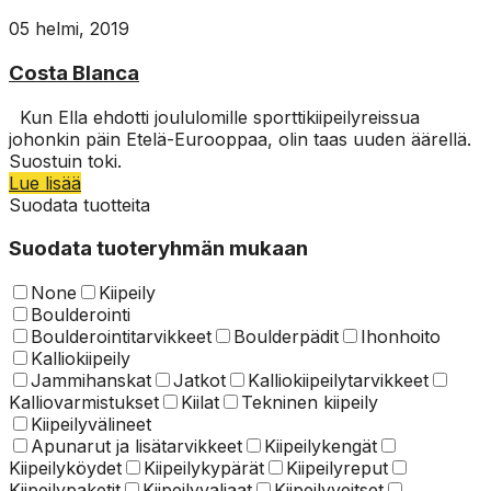
05 helmi, 2019
Costa Blanca
Kun Ella ehdotti joululomille sporttikiipeilyreissua
johonkin päin Etelä-Eurooppaa, olin taas uuden äärellä.
Suostuin toki.
Lue lisää
Suodata tuotteita
Suodata tuoteryhmän mukaan
None
Kiipeily
Boulderointi
Boulderointitarvikkeet
Boulderpädit
Ihonhoito
Kalliokiipeily
Jammihanskat
Jatkot
Kalliokiipeilytarvikkeet
Kalliovarmistukset
Kiilat
Tekninen kiipeily
Kiipeilyvälineet
Apunarut ja lisätarvikkeet
Kiipeilykengät
Kiipeilyköydet
Kiipeilykypärät
Kiipeilyreput
Kiipeilypaketit
Kiipeilyvaljaat
Kiipeilyveitset