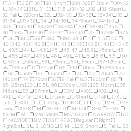
3-4
3.5
30
30-Short
300-305
30cm
30x32
30x34
31
31-32
31.5
31x32
32
32-Short
32-Tall
320cm
32L
32x30
32x32
32x34
33
33-34
33x32
34
34-36
34-Short
34-Tall
34.5
34x30
34x32
34x34
35
35-36
35.5
36
36.5
36x30
36x32
36x34
37
37-39
37.5
38
38.5
39
39.5
39.5-38.5
4
4-5
4.5
40
40-42
40.5
41
41.5
42
42.5
43
43-45
43.5
44
44.5
45
45-47
45.5
45cm
46
46.5
47
47.5
48
49
4T
5
5-6
5.5
50
50cm
50m
53
53cm
55
55cm
57-125cm
58
58cm
6
6-Tall
6.5
60
60cm
62-140cm
65
65cm
66
66cm
7
7.5
70
70cm
71-
140cm
74
75cm
8
8-Tall
8.5
80cm
85
85-125cm
9
9.5
90
90cm
95
95-110cm
95-
145cm
97
97mm
A
COM
XXXL
XXL
XL-
XXL
XL-Tall
XL
L-Long
L-Short
L-Tall
L-XL
Left
L-XXL
L
LeftZip
LONG
LT
LZ
M-L
M-
Long
XS-S
M
M-Short
M-Tall
S-M
S-ML
XS-M
MT
MW159cm
MW162cm
NARROW
NC
NCWIDE
NM
OS
REG
Regular
Right
RightZip
S
S-LONG
S-M-L
S-Short
S-Tall
S2