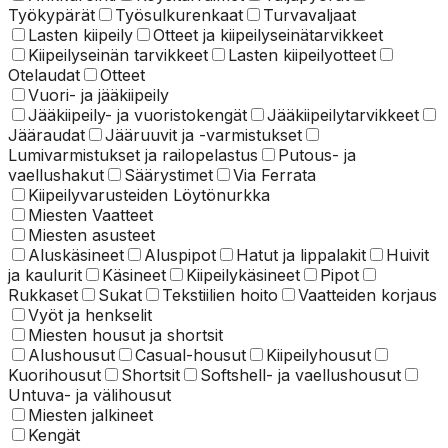
Työkypärät
Työsulkurenkaat
Turvavaljaat
Lasten kiipeily
Otteet ja kiipeilyseinätarvikkeet
Kiipeilyseinän tarvikkeet
Lasten kiipeilyotteet
Otelaudat
Otteet
Vuori- ja jääkiipeily
Jääkiipeily- ja vuoristokengät
Jääkiipeilytarvikkeet
Jääraudat
Jääruuvit ja -varmistukset
Lumivarmistukset ja railopelastus
Putous- ja
vaellushakut
Säärystimet
Via Ferrata
Kiipeilyvarusteiden Löytönurkka
Miesten Vaatteet
Miesten asusteet
Aluskäsineet
Aluspipot
Hatut ja lippalakit
Huivit
ja kaulurit
Käsineet
Kiipeilykäsineet
Pipot
Rukkaset
Sukat
Tekstiilien hoito
Vaatteiden korjaus
Vyöt ja henkselit
Miesten housut ja shortsit
Alushousut
Casual-housut
Kiipeilyhousut
Kuorihousut
Shortsit
Softshell- ja vaellushousut
Untuva- ja välihousut
Miesten jalkineet
Kengät