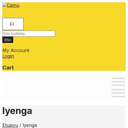
FI
Products
search
Etsi
My Account
Login
Cart
Skip
to
content
lyenga
Etusivu
/
lyenga