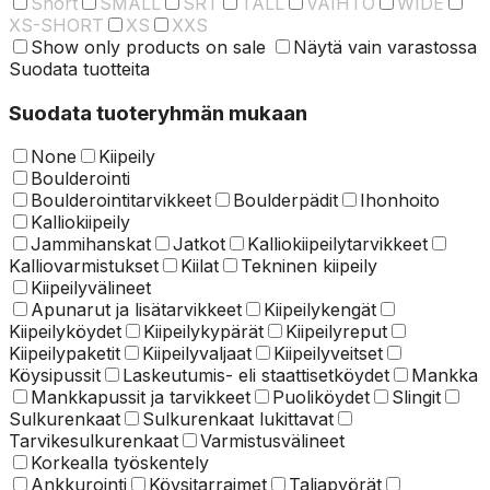
Short
SMALL
SRT
TALL
VAIHTO
WIDE
XS-SHORT
XS
XXS
Show only products on sale
Näytä vain varastossa
Suodata tuotteita
Suodata tuoteryhmän mukaan
None
Kiipeily
Boulderointi
Boulderointitarvikkeet
Boulderpädit
Ihonhoito
Kalliokiipeily
Jammihanskat
Jatkot
Kalliokiipeilytarvikkeet
Kalliovarmistukset
Kiilat
Tekninen kiipeily
Kiipeilyvälineet
Apunarut ja lisätarvikkeet
Kiipeilykengät
Kiipeilyköydet
Kiipeilykypärät
Kiipeilyreput
Kiipeilypaketit
Kiipeilyvaljaat
Kiipeilyveitset
Köysipussit
Laskeutumis- eli staattisetköydet
Mankka
Mankkapussit ja tarvikkeet
Puoliköydet
Slingit
Sulkurenkaat
Sulkurenkaat lukittavat
Tarvikesulkurenkaat
Varmistusvälineet
Korkealla työskentely
Ankkurointi
Köysitarraimet
Taljapyörät