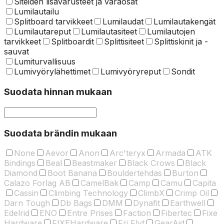
Siteiden lisävarusteet ja varaosat
Lumilautailu
Splitboard tarvikkeet
Lumilaudat
Lumilautakengät
Lumilautareput
Lumilautasiteet
Lumilautojen
tarvikkeet
Splitboardit
Splittisiteet
Splittiskinit ja -
sauvat
Lumiturvallisuus
Lumivyörylähettimet
Lumivyöryreput
Sondit
Suodata hinnan mukaan
Suodata brändin mukaan
None
Aevor
Anon
Arc'teryx
Armada
ATK
Bindings
Beal
Beastmaker
Black Crows
Black
Diamond
Boot Banana
Bouldertehdas
Burton
Calazo Forlag AB
CamelBak
Camp
Camu
Capita
Cassin
Climbing Technology
ClimbX
Crimp Oil
Darn Tough
Db Bags
DMM
Dynafit
Earthwell
Edelrid
ENO
Entre Prises
Faction
Fibertec
Fixe
Hardware
FIXEHardware
Fri Flyt
GearAid