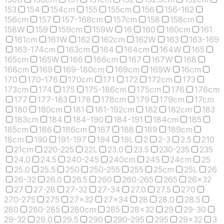
153
154
154cm
155
155cm
156
156-162
156cm
157
157-168cm
157cm
158
158cm
158W
159
159cm
159W
16
160
160cm
161
161cm
161W
162
162cm
162W
163
163-169
163-174cm
163cm
164
164cm
164W
165
165cm
165W
166
166cm
167
167W
168
168cm
169
169-180cm
169cm
169W
16cm
170
170-176
170cm
171
172
172cm
173
173cm
174
175
175-186cm
175cm
176
176cm
177
177-183
178
178cm
179
179cm
17cm
180
180cm
181
181-192cm
182
182cm
183
183cm
184
184-190
184-191
184cm
185
185cm
186
186cm
187
188
189
189cm
18cm
190
191-197
194
19L
2
2-3
2.5
210
21cm
220-225
22L
23.0
23.5
230-235
235
24.0
24.5
240-245
240cm
245
24cm
25
25.0
25.5
250
250-255
255
25cm
25L
26
26-32
26.0
26.5
260
260-265
265
26x32
27
27-28
27-32
27-34
27.0
27.5
270
270-275
275
27x32
27x34
28
28.0
28.5
280
280-285
280cm
285
28x32
29
29-30
29-32
29.0
29.5
290
290-295
295
29x32
3