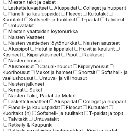
Miesten takit ja paidat
Lasketteluvaatteet
Aluspaidat
Colleget ja hupparit
Flanelli- ja kauluspaidat
Fleecet
Kuitutakit
Kuoritakit
Softshell- ja tuulitakit
T-paidat
Talvitakit
Untuvatakit
Miesten vaatteiden löytönurkka
Naisten Vaatteet
Naisten vaatteiden löytönurkka
Naisten asusteet
Aluspipot
Hatut ja lippalakit
Huivit ja kaulurit
Käsineet
Kiipeilykäsineet
Pipot
Rukkaset
Naisten housut
Alushousut
Casual-housut
Kiipeilyhousut
Kuorihousut
Mekot ja hameet
Shortsit
Softshell- ja
vaellushousut
Untuva- ja välihousut
Naisten jalkineet
Kengät
Sukat
Naisten Takit, Paidat Ja Mekot
Lasketteluvaatteet
Aluspaidat
Colleget ja hupparit
Flanelli- ja kauluspaidat
Fleecet
Kuitutakit
Kuoritakit (n)
Softshell- ja tuulitakit
T-paidat ja topit
Talvitakit
Untuvatakit
Retkeily & Kaupunki
Retkeilyvarusteiden Löytönurkka
Kirjat ja kartat