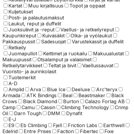
Kartat
Muu kirjallisuus
Topot ja oppaat
Kuljetukset
Posti- ja palautusmaksut
Laukut, reput ja duffelit
Juoksuliivit ja -reput
Vaellus- ja retkeilyreput
Kaupunkireput
Kuivasäkit
Olka- ja vyölaukut
Pakkauspussit
Sadesuojat
Varustekassit ja duffelit
Retkeily
Juomapullot
Keittimet ja ruokailu
Makuualustat
Makuupussit
Otsalamput ja valaisimet
Retkeilytarvikkeet
Teltat ja bivit
Vaellussauvat
Vuoristo- ja aurinkolasit
Tuotemerkit
A-D
Amplid
Arva
Blue Ice
Deeluxe
Arc'teryx
Armada
ATK Bindings
Beal
Beastmaker
Black
Crows
Black Diamond
Burton
Calazo Forlag AB
Camp
Camu
Cassin
Climbing Technology
Crimp
Oil
Darn Tough
DMM
Dynafit
E-J
E9
Eb Climbing
Fjell
Friction Labs
Earthwell
Edelrid
Entre Prises
Faction
Fibertec
Fixe