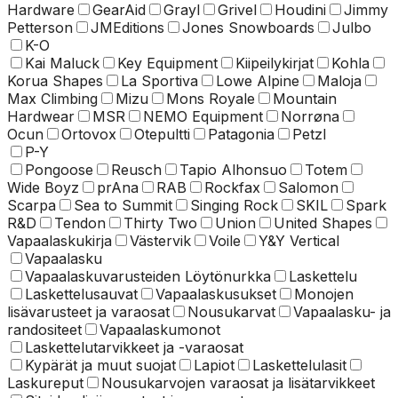
Hardware
GearAid
Grayl
Grivel
Houdini
Jimmy
Petterson
JMEditions
Jones Snowboards
Julbo
K-O
Kai Maluck
Key Equipment
Kiipeilykirjat
Kohla
Korua Shapes
La Sportiva
Lowe Alpine
Maloja
Max Climbing
Mizu
Mons Royale
Mountain
Hardwear
MSR
NEMO Equipment
Norrøna
Ocun
Ortovox
Otepultti
Patagonia
Petzl
P-Y
Pongoose
Reusch
Tapio Alhonsuo
Totem
Wide Boyz
prAna
RAB
Rockfax
Salomon
Scarpa
Sea to Summit
Singing Rock
SKIL
Spark
R&D
Tendon
Thirty Two
Union
United Shapes
Vapaalaskukirja
Västervik
Voile
Y&Y Vertical
Vapaalasku
Vapaalaskuvarusteiden Löytönurkka
Laskettelu
Laskettelusauvat
Vapaalaskusukset
Monojen
lisävarusteet ja varaosat
Nousukarvat
Vapaalasku- ja
randositeet
Vapaalaskumonot
Laskettelu­tarvikkeet ja -varaosat
Kypärät ja muut suojat
Lapiot
Laskettelulasit
Laskureput
Nousukarvojen varaosat ja lisätarvikkeet