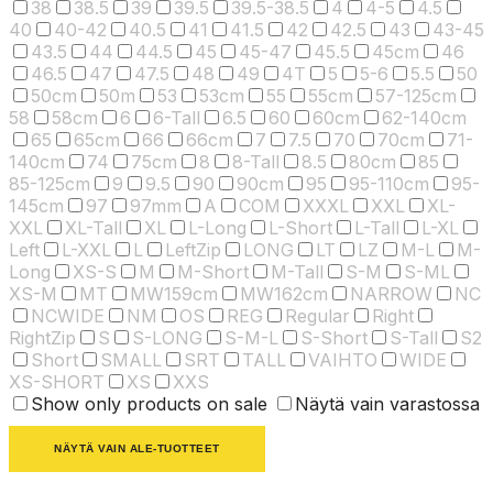
38
38.5
39
39.5
39.5-38.5
4
4-5
4.5
40
40-42
40.5
41
41.5
42
42.5
43
43-45
43.5
44
44.5
45
45-47
45.5
45cm
46
46.5
47
47.5
48
49
4T
5
5-6
5.5
50
50cm
50m
53
53cm
55
55cm
57-125cm
58
58cm
6
6-Tall
6.5
60
60cm
62-140cm
65
65cm
66
66cm
7
7.5
70
70cm
71-
140cm
74
75cm
8
8-Tall
8.5
80cm
85
85-125cm
9
9.5
90
90cm
95
95-110cm
95-
145cm
97
97mm
A
COM
XXXL
XXL
XL-
XXL
XL-Tall
XL
L-Long
L-Short
L-Tall
L-XL
Left
L-XXL
L
LeftZip
LONG
LT
LZ
M-L
M-
Long
XS-S
M
M-Short
M-Tall
S-M
S-ML
XS-M
MT
MW159cm
MW162cm
NARROW
NC
NCWIDE
NM
OS
REG
Regular
Right
RightZip
S
S-LONG
S-M-L
S-Short
S-Tall
S2
Short
SMALL
SRT
TALL
VAIHTO
WIDE
XS-SHORT
XS
XXS
Show only products on sale
Näytä vain varastossa
NÄYTÄ VAIN ALE-TUOTTEET