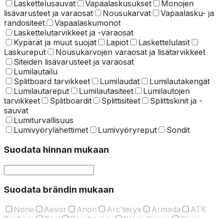
Laskettelusauvat
Vapaalaskusukset
Monojen
lisävarusteet ja varaosat
Nousukarvat
Vapaalasku- ja
randositeet
Vapaalaskumonot
Laskettelu­tarvikkeet ja -varaosat
Kypärät ja muut suojat
Lapiot
Laskettelulasit
Laskureput
Nousukarvojen varaosat ja lisätarvikkeet
Siteiden lisävarusteet ja varaosat
Lumilautailu
Splitboard tarvikkeet
Lumilaudat
Lumilautakengät
Lumilautareput
Lumilautasiteet
Lumilautojen
tarvikkeet
Splitboardit
Splittisiteet
Splittiskinit ja -
sauvat
Lumiturvallisuus
Lumivyörylähettimet
Lumivyöryreput
Sondit
Suodata hinnan mukaan
Suodata brändin mukaan
None
Aevor
Anon
Arc'teryx
Armada
ATK