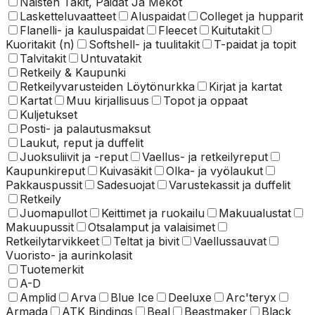
Naisten Takit, Paidat Ja Mekot
Lasketteluvaatteet
Aluspaidat
Colleget ja hupparit
Flanelli- ja kauluspaidat
Fleecet
Kuitutakit
Kuoritakit (n)
Softshell- ja tuulitakit
T-paidat ja topit
Talvitakit
Untuvatakit
Retkeily & Kaupunki
Retkeilyvarusteiden Löytönurkka
Kirjat ja kartat
Kartat
Muu kirjallisuus
Topot ja oppaat
Kuljetukset
Posti- ja palautusmaksut
Laukut, reput ja duffelit
Juoksuliivit ja -reput
Vaellus- ja retkeilyreput
Kaupunkireput
Kuivasäkit
Olka- ja vyölaukut
Pakkauspussit
Sadesuojat
Varustekassit ja duffelit
Retkeily
Juomapullot
Keittimet ja ruokailu
Makuualustat
Makuupussit
Otsalamput ja valaisimet
Retkeilytarvikkeet
Teltat ja bivit
Vaellussauvat
Vuoristo- ja aurinkolasit
Tuotemerkit
A-D
Amplid
Arva
Blue Ice
Deeluxe
Arc'teryx
Armada
ATK Bindings
Beal
Beastmaker
Black