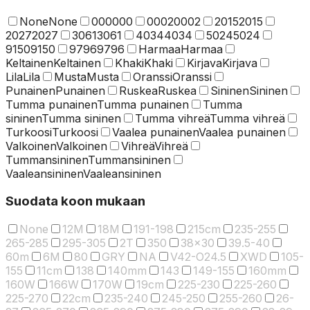
None
None
000
000
0002
0002
2015
2015
2027
2027
3061
3061
4034
4034
5024
5024
9150
9150
9796
9796
Harmaa
Harmaa
Keltainen
Keltainen
Khaki
Khaki
Kirjava
Kirjava
Lila
Lila
Musta
Musta
Oranssi
Oranssi
Punainen
Punainen
Ruskea
Ruskea
Sininen
Sininen
Tumma punainen
Tumma punainen
Tumma
sininen
Tumma sininen
Tumma vihreä
Tumma vihreä
Turkoosi
Turkoosi
Vaalea punainen
Vaalea punainen
Valkoinen
Valkoinen
Vihreä
Vihreä
Tummansininen
Tummansininen
Vaaleansininen
Vaaleansininen
Suodata koon mukaan
None
12M
18M
191-198
215cm
235-255
265-285
295-305
2T
350
38x30
39.5-40
60m
6M
80
GRY
NA
V42-O24.5
XWD
105-
155
11cm
138
140mm
143
149-155
160mm
160W
166W
170W
19cm
225-230
225-260
225-270
22cm
235-240
245-250
255-260
26-