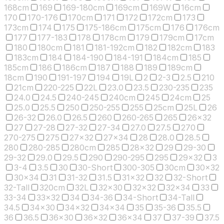
168cm
169
169-180cm
169cm
169W
16cm
170
170-176
170cm
171
172
172cm
173
173cm
174
175
175-186cm
175cm
176
176cm
177
177-183
178
178cm
179
179cm
17cm
180
180cm
181
181-192cm
182
182cm
183
183cm
184
184-190
184-191
184cm
185
185cm
186
186cm
187
188
189
189cm
18cm
190
191-197
194
19L
2
2-3
2.5
210
21cm
220-225
22L
23.0
23.5
230-235
235
24.0
24.5
240-245
240cm
245
24cm
25
25.0
25.5
250
250-255
255
25cm
25L
26
26-32
26.0
26.5
260
260-265
265
26x32
27
27-28
27-32
27-34
27.0
27.5
270
270-275
275
27x32
27x34
28
28.0
28.5
280
280-285
280cm
285
28x32
29
29-30
29-32
29.0
29.5
290
290-295
295
29x32
3
3-4
3.5
30
30-Short
300-305
30cm
30x32
30x34
31
31-32
31.5
31x32
32
32-Short
32-Tall
320cm
32L
32x30
32x32
32x34
33
33-34
33x32
34
34-36
34-Short
34-Tall
34.5
34x30
34x32
34x34
35
35-36
35.5
36
36.5
36x30
36x32
36x34
37
37-39
37.5