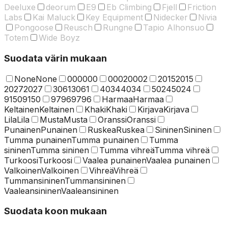
Deeluxe
deorum
E9
Eb Climbing
Fjell
Friction
Labs
Kai Maluck
Key Equipment
Nidecker
Nivia
Pongoose
Reusch
Rungne
Tapio Alhonsuo
Totem
Wide Boyz
Suodata värin mukaan
None
None
000
000
0002
0002
2015
2015
2027
2027
3061
3061
4034
4034
5024
5024
9150
9150
9796
9796
Harmaa
Harmaa
Keltainen
Keltainen
Khaki
Khaki
Kirjava
Kirjava
Lila
Lila
Musta
Musta
Oranssi
Oranssi
Punainen
Punainen
Ruskea
Ruskea
Sininen
Sininen
Tumma punainen
Tumma punainen
Tumma
sininen
Tumma sininen
Tumma vihreä
Tumma vihreä
Turkoosi
Turkoosi
Vaalea punainen
Vaalea punainen
Valkoinen
Valkoinen
Vihreä
Vihreä
Tummansininen
Tummansininen
Vaaleansininen
Vaaleansininen
Suodata koon mukaan