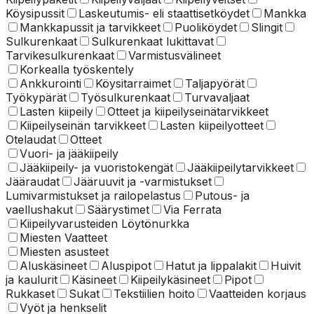
Köysipussit
Laskeutumis- eli staattisetköydet
Mankka
Mankkapussit ja tarvikkeet
Puoliköydet
Slingit
Sulkurenkaat
Sulkurenkaat lukittavat
Tarvikesulkurenkaat
Varmistusvälineet
Korkealla työskentely
Ankkurointi
Köysitarraimet
Taljapyörät
Työkypärät
Työsulkurenkaat
Turvavaljaat
Lasten kiipeily
Otteet ja kiipeilyseinätarvikkeet
Kiipeilyseinän tarvikkeet
Lasten kiipeilyotteet
Otelaudat
Otteet
Vuori- ja jääkiipeily
Jääkiipeily- ja vuoristokengät
Jääkiipeilytarvikkeet
Jääraudat
Jääruuvit ja -varmistukset
Lumivarmistukset ja railopelastus
Putous- ja
vaellushakut
Säärystimet
Via Ferrata
Kiipeilyvarusteiden Löytönurkka
Miesten Vaatteet
Miesten asusteet
Aluskäsineet
Aluspipot
Hatut ja lippalakit
Huivit
ja kaulurit
Käsineet
Kiipeilykäsineet
Pipot
Rukkaset
Sukat
Tekstiilien hoito
Vaatteiden korjaus
Vyöt ja henkselit