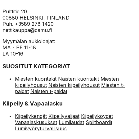
Pulttitie 20
00880 HELSINKI, FINLAND
Puh. +3589 278 1420
nettikauppa@camu.fi
Myymälän aukioloajat:
MA - PE 11-18
LA 10-16
SUOSITUT KATEGORIAT
Miesten kuoritakit
Naisten kuoritakit
Miesten
kiipeilyhousut
Naisten kiipeilyhousut
Miesten t-
paidat
Naisten t-paidat
Kiipeily & Vapaalasku
Kiipeilykengät
Kiipeilyvaljaat
Kiipeilyköydet
Vapaalaskusukset
Lumilaudat
Splitboardit
Lumivyöryturvallisuus