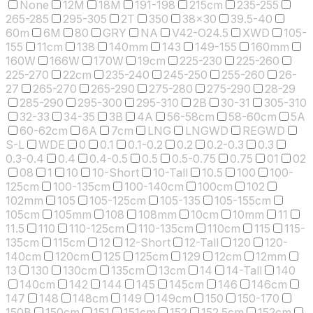
None
12M
18M
191-198
215cm
235-255
265-285
295-305
2T
350
38x30
39.5-40
60m
6M
80
GRY
NA
V42-O24.5
XWD
105-
155
11cm
138
140mm
143
149-155
160mm
160W
166W
170W
19cm
225-230
225-260
225-270
22cm
235-240
245-250
255-260
26-
27
265-270
265-290
275-280
275-290
28-29
285-290
295-300
295-310
2B
30-31
305-310
32-33
34-35
3B
4A
56-58cm
58-60cm
5A
60-62cm
6A
7cm
LNG
LNGWD
REGWD
S-L
WDE
0
0.1
0.1-0.2
0.2
0.2-0.3
0.3
0.3-0.4
0.4
0.4-0.5
0.5
0.5-0.75
0.75
01
02
08
1
10
10-Short
10-Tall
10.5
100
100-
125cm
100-135cm
100-140cm
100cm
102
102mm
105
105-125cm
105-135
105-155cm
105cm
105mm
108
108mm
10cm
10mm
11
11.5
110
110-125cm
110-135cm
110cm
115
115-
135cm
115cm
12
12-Short
12-Tall
120
120-
140cm
120cm
125
125cm
129
12cm
12mm
13
130
130cm
135cm
13cm
14
14-Tall
140
140cm
142
144
145
145cm
146
146cm
147
148
148cm
149
149cm
150
150-170
150B
150cm
151
151cm
152
152.5cm
152cm