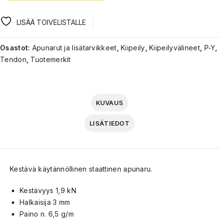
LISÄÄ TOIVELISTALLE
Osastot:
Apunarut ja lisätarvikkeet
,
Kiipeily
,
Kiipeilyvälineet
,
P-Y
,
Tendon
,
Tuotemerkit
KUVAUS
LISÄTIEDOT
Kestävä käytännöllinen staattinen apunaru.
Kestävyys 1,9 kN
Halkaisija 3 mm
Paino n. 6,5 g/m