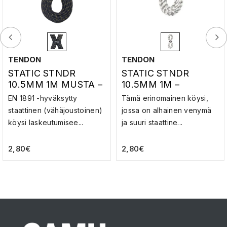
TENDON
TENDON
STATIC STNDR
STATIC STNDR
10.5MM 1M MUSTA –
10.5MM 1M –
STAATTINEN KÖYSI
STAATTINEN KÖYSI
EN 1891 -hyväksytty
Tämä erinomainen köysi,
staattinen (vähäjoustoinen)
jossa on alhainen venymä
köysi laskeutumisee...
ja suuri staattine...
2,80
€
2,80
€