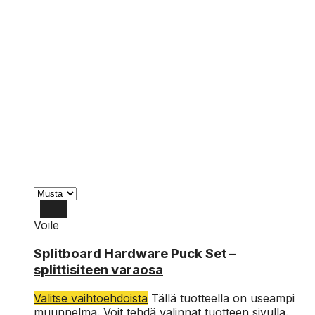
Voile
Splitboard Hardware Puck Set –
splittisiteen varaosa
Valitse vaihtoehdoista
Tällä tuotteella on useampi
muunnelma. Voit tehdä valinnat tuotteen sivulla.