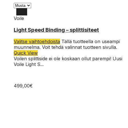
Voile
L
Light Speed Binding – splittisiteet
M
Valitse vaihtoehdoista
Tällä tuotteella on useampi
S
muunnelma. Voit tehdä valinnat tuotteen sivulla.
Quick View
Voilen splittiside ei ole koskaan ollut parempi! Uusi
Voile Light S...
499,00
€