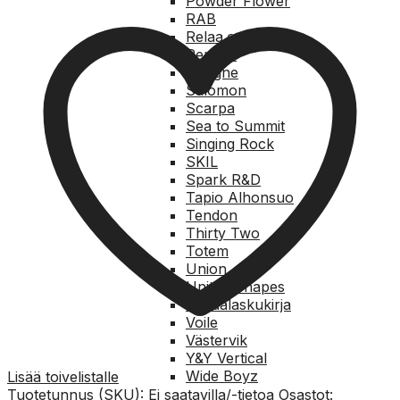
Powder Flower
RAB
Relaa.com
Reusch
Rungne
Salomon
Scarpa
Sea to Summit
Singing Rock
SKIL
Spark R&D
Tapio Alhonsuo
Tendon
Thirty Two
Totem
Union
United Shapes
Vapaalaskukirja
Voile
Västervik
Y&Y Vertical
Wide Boyz
Lisää toivelistalle
Tuotetunnus (SKU):
Ei saatavilla/-tietoa
Osastot: