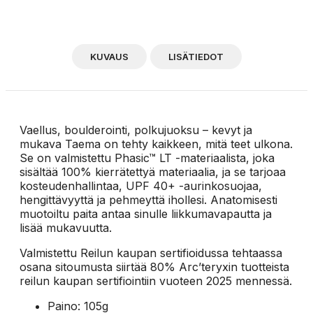
KUVAUS
LISÄTIEDOT
Vaellus, boulderointi, polkujuoksu – kevyt ja
mukava Taema on tehty kaikkeen, mitä teet ulkona.
Se on valmistettu Phasic™ LT -materiaalista, joka
sisältää 100% kierrätettyä materiaalia, ja se tarjoaa
kosteudenhallintaa, UPF 40+ -aurinkosuojaa,
hengittävyyttä ja pehmeyttä ihollesi. Anatomisesti
muotoiltu paita antaa sinulle liikkumavapautta ja
lisää mukavuutta.
Valmistettu Reilun kaupan sertifioidussa tehtaassa
osana sitoumusta siirtää 80% Arc’teryxin tuotteista
reilun kaupan sertifiointiin vuoteen 2025 mennessä.
Paino: 105g