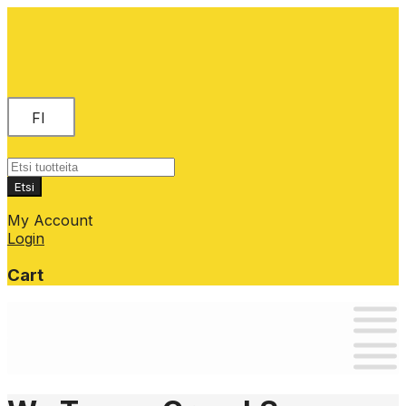
FI
Products
search
Etsi
My Account
Login
Cart
Skip
to
content