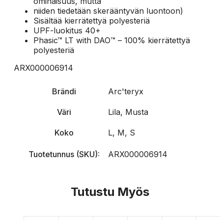
ominaisuus, mutta
niiden tiedetään skerääntyvän luontoon)
Sisältää kierrätettyä polyesteriä
UPF-luokitus 40+
Phasic™ LT with DAO™ – 100% kierrätettyä
polyesteriä
ARX000006914
Brändi
Arc'teryx
Väri
Lila, Musta
Koko
L, M, S
Tuotetunnus (SKU):
ARX000006914
Tutustu Myös