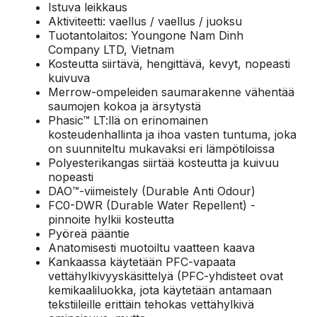
Istuva leikkaus
Aktiviteetti: vaellus / vaellus / juoksu
Tuotantolaitos: Youngone Nam Dinh
Company LTD, Vietnam
Kosteutta siirtävä, hengittävä, kevyt, nopeasti
kuivuva
Merrow-ompeleiden saumarakenne vähentää
saumojen kokoa ja ärsytystä
Phasic™ LT:llä on erinomainen
kosteudenhallinta ja ihoa vasten tuntuma, joka
on suunniteltu mukavaksi eri lämpötiloissa
Polyesterikangas siirtää kosteutta ja kuivuu
nopeasti
DAO™-viimeistely (Durable Anti Odour)
FC0-DWR (Durable Water Repellent) -
pinnoite hylkii kosteutta
Pyöreä pääntie
Anatomisesti muotoiltu vaatteen kaava
Kankaassa käytetään PFC-vapaata
vettähylkivyyskäsittelyä (PFC-yhdisteet ovat
kemikaaliluokka, jota käytetään antamaan
tekstiileille erittäin tehokas vettähylkivä