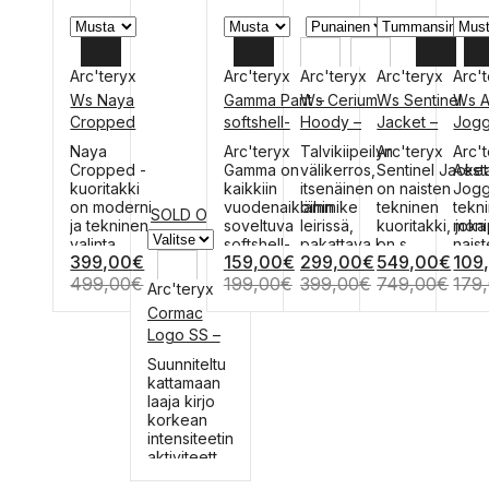
Arc'teryx
Arc'teryx
Arc'teryx
Arc'teryx
Arc'
Ws Naya
Gamma Pant –
Ws Cerium
Ws Sentinel
Ws A
L
30
L
L
1
Cropped
softshell-
Hoody –
Jacket –
Jogg
Jacket –
housut
untuvatakki
laskutakki
kiip
M
32
M
M
6
Tällä
Tällä
Tällä
Tällä
Tällä
Naya
Arc'teryx
Talvikiipeilyn
Arc'teryx
Arc'
kuoritakki
t
tuotteella
tuotteella
tuotteella
tuotteella
tuott
Cropped -
Gamma on
välikerros,
Sentinel Jacket
Aest
S
34
S
S
8
on
on
on
on
on
kuoritakki
kaikkiin
itsenäinen
on naisten
Jogg
useampi
useampi
useampi
useampi
usea
on moderni
vuodenaikoihin
lämmike
tekninen
tekn
36
SOLD OUT
muunnelma.
muunnelma.
muunnelma.
muunnelma.
muun
ja tekninen
soveltuva
leirissä,
kuoritakki, joka
moni
Voit
Voit
Voit
Voit
Voit
valinta
softshell-
pakattava l...
on s...
nais
399,00
€
159,00
€
299,00
€
549,00
€
109
tehdä
tehdä
tehdä
tehdä
tehd
aktiiviseen...
hous...
hous
valinnat
valinnat
valinnat
valinnat
valin
499,00
€
199,00
€
399,00
€
749,00
€
179
Arc'teryx
tuotteen
tuotteen
tuotteen
tuotteen
tuot
Cormac
sivulla.
sivulla.
sivulla.
sivulla.
sivull
XL
Logo SS –
tekninen t-
L
Tällä
Suunniteltu
paita
tuotteella
kattamaan
M
on
laaja kirjo
useampi
korkean
S
muunnelma.
intensiteetin
Voit
aktiviteett...
tehdä