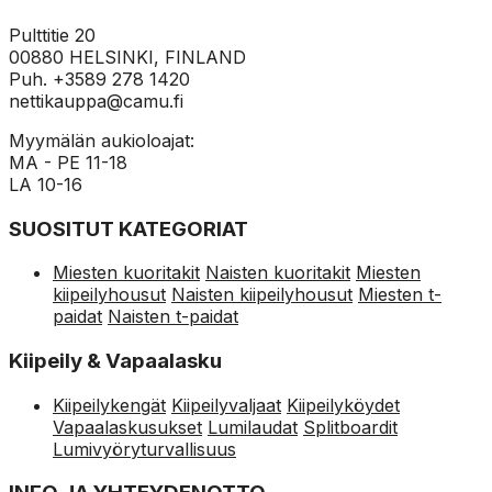
Pulttitie 20
00880 HELSINKI, FINLAND
Puh. +3589 278 1420
nettikauppa@camu.fi
Myymälän aukioloajat:
MA - PE 11-18
LA 10-16
SUOSITUT KATEGORIAT
Miesten kuoritakit
Naisten kuoritakit
Miesten
kiipeilyhousut
Naisten kiipeilyhousut
Miesten t-
paidat
Naisten t-paidat
Kiipeily & Vapaalasku
Kiipeilykengät
Kiipeilyvaljaat
Kiipeilyköydet
Vapaalaskusukset
Lumilaudat
Splitboardit
Lumivyöryturvallisuus