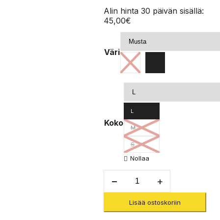
Alin hinta 30 päivän sisällä:
45,00
€
Väri
L
Koko
M
S
Nollaa
Ws
Taema
Crew
Lisää ostoskoriin
LS
-