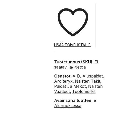
urheilupaita
määrä
LISÄÄ TOIVELISTALLE
Tuotetunnus (SKU):
Ei
saatavilla/-tietoa
Osastot:
A-D
,
Aluspaidat
,
Arc'teryx
,
Naisten Takit,
Paidat Ja Mekot
,
Naisten
Vaatteet
,
Tuotemerkit
Avainsana tuotteelle
Alennuksessa