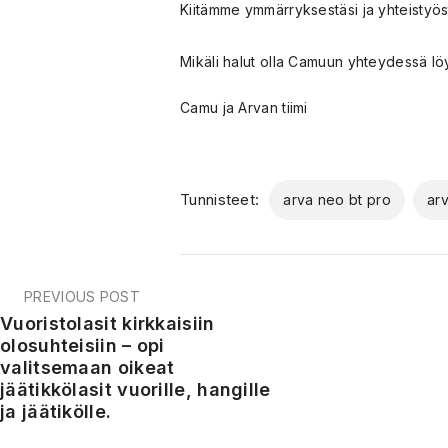
Kiitämme ymmärryksestäsi ja yhteistyöst
Mikäli halut olla Camuun yhteydessä löy
Camu ja Arvan tiimi
Tunnisteet:
arva neo bt pro
arv
PREVIOUS POST
Vuoristolasit kirkkaisiin
olosuhteisiin – opi
valitsemaan oikeat
jäätikkölasit vuorille, hangille
ja jäätikölle.