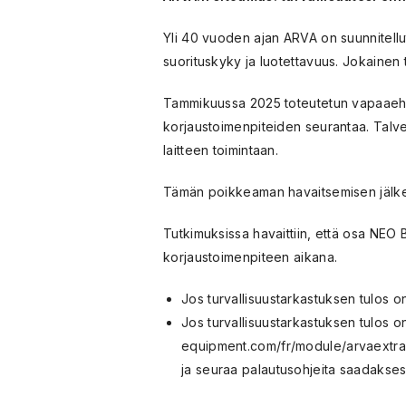
Yli 40 vuoden ajan ARVA on suunnitellut 
suorituskyky ja luotettavuus. Jokainen tuo
Tammikuussa 2025 toteutetun vapaaehtoi
korjaustoimenpiteiden seurantaa. Talven
laitteen toimintaan.
Tämän poikkeaman havaitsemisen jälkeen 
Tutkimuksissa havaittiin, että osa NEO B
korjaustoimenpiteen aikana.
Jos turvallisuustarkastuksen tulos 
Jos turvallisuustarkastuksen tulos 
equipment.com/fr/module/arvaextra
ja seuraa palautusohjeita saadakses