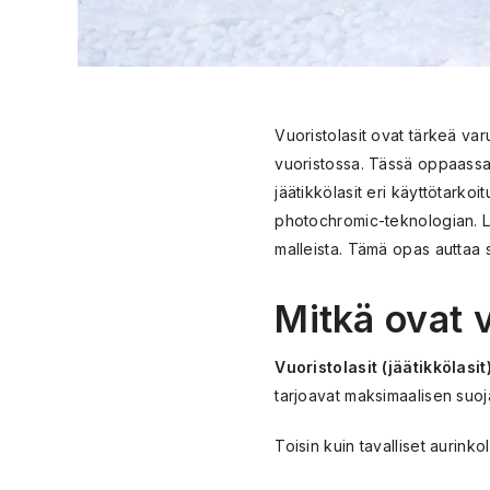
Vuoristolasit ovat tärkeä varu
vuoristossa. Tässä oppaassa k
jäätikkölasit eri käyttötarko
photochromic-teknologian. Li
malleista. Tämä opas auttaa 
Mitkä ovat v
Vuoristolasit (jäätikkölasit
tarjoavat maksimaalisen suoj
Toisin kuin tavalliset aurinkol