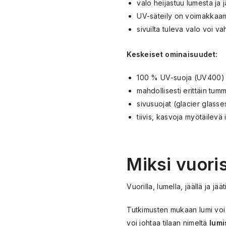
valo heijastuu lumesta ja
UV-säteily on voimakkaa
sivuilta tuleva valo voi va
Keskeiset ominaisuudet:
100 % UV-suoja (UV400)
mahdollisesti erittäin tum
sivusuojat (glacier glasse
tiivis, kasvoja myötäilevä
Miksi vuoris
Vuorilla, lumella, jäällä ja 
Tutkimusten mukaan lumi voi
voi johtaa tilaan nimeltä
lumi