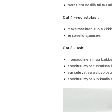
paras etu vesillä tai muual
Cat 4 -vuoristolasit
maksimaalinen suoja kirk
ei sovellu ajamiseen
Cat 3 -lasit
monipuolinen linssi kaikk
soveltuu myös tunturissa 
vaihtelevat valaistusolosuh
soveltuu myös kirkkaalla v