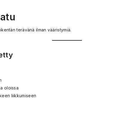
aatu
kökentän terävänä ilman vääristymiä.
etty
n
sa oloissa
kkeen liikkumiseen