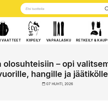
N VAATTEET
KIIPEILY
VAPAALASKU
RETKEILY & KAUP
n olosuhteisiin – opi valitse
vuorille, hangille ja jäätikölle
07 HUHTI, 2026