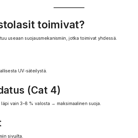
tolasit toimivat?
stuu useaan suojausmekanismiin, jotka toimivat yhdessä.
allisesta UV-säteilystä.
datus (Cat 4)
t läpi vain 3–8 % valosta → maksimaalinen suoja.
t
in sivuilta.