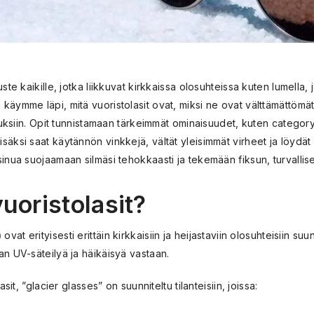
ste kaikille, jotka liikkuvat kirkkaissa olosuhteissa kuten lumella, j
äymme läpi, mitä vuoristolasit ovat, miksi ne ovat välttämättömät 
ituksiin. Opit tunnistamaan tärkeimmät ominaisuudet, kuten category 4
säksi saat käytännön vinkkejä, vältät yleisimmät virheet ja löydät
sinua suojaamaan silmäsi tehokkaasti ja tekemään fiksun, turvallis
uoristolasit?
)
ovat erityisesti erittäin kirkkaisiin ja heijastaviin olosuhteisiin suun
an UV-säteilyä ja häikäisyä vastaan.
asit, ”glacier glasses” on suunniteltu tilanteisiin, joissa: