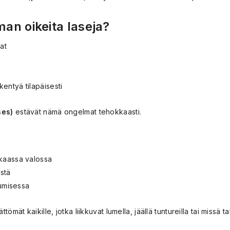
man oikeita laseja?
at
entyä tilapäisesti
ses)
estävät nämä ongelmat tehokkaasti.
kkaassa valossa
stä
kkumisessa
tömät kaikille, jotka liikkuvat lumella, jäällä tuntureilla tai missä