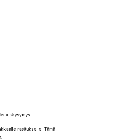
allisuuskysymys.
makkaalle rasitukselle. Tämä
.