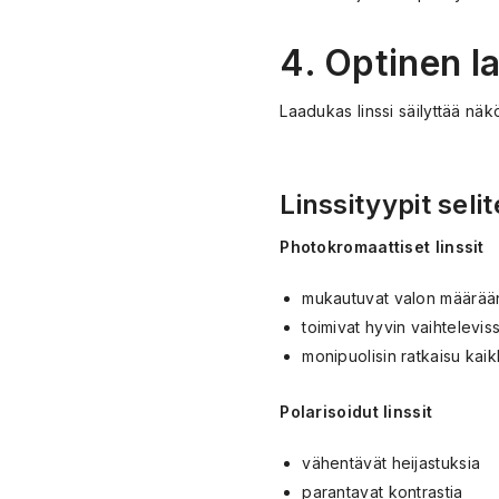
4. Optinen l
Laadukas linssi säilyttää nä
Linssityypit selit
Photokromaattiset linssit
mukautuvat valon määrää
toimivat hyvin vaihtelevis
monipuolisin ratkaisu kai
Polarisoidut linssit
vähentävät heijastuksia
parantavat kontrastia