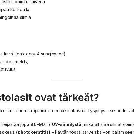
 jäästä moninkertaisena
mpaa korkealla
hingoittaa silmiä
ma linssi (category 4 sunglasses)
s side shields)
 istuvuus
tolasit ovat tärkeät?
jäätiköillä silmien suojaaminen ei ole mukavuuskysymys – se on turv
 heijastaa jopa
80–90 % UV-säteilystä
, mikä altistaa silmät voi
sokeus (photokeratitis)
– käytännössä sarveiskalvon palamiseen