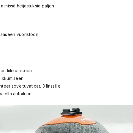
la missä heijastuksia paljon
kaaseen vuoristoon
een liikkumiseen
liikkumiseen
teet soveltuvat cat. 3 linssille
alolla autoiluun