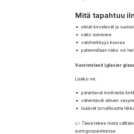
Mitä tapahtuu il
silmät kirvelevät ja vuotav
näkö sumenee
valoherkkyys kasvaa
pahimmillaan näkö voi heik
Vuoristolasit (glacier glas
Lisäksi ne:
parantavat kontrastia kir
vähentävät silmien väsymi
lisäävät turvallisuutta lii
👉 Tämä tekee niistä välttämät
auringonpaisteessa.