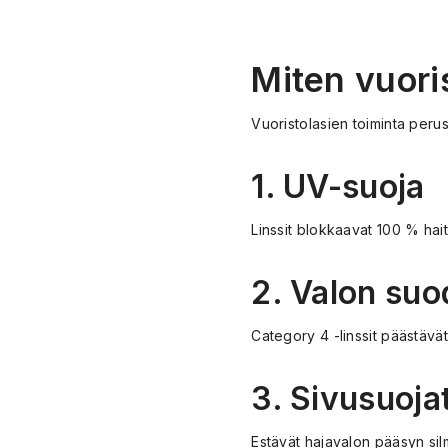
Miten vuoris
Vuoristolasien toiminta peru
1. UV-suoja
Linssit blokkaavat 100 % hait
2. Valon suo
Category 4 -linssit päästävä
3. Sivusuoja
Estävät hajavalon pääsyn silmi