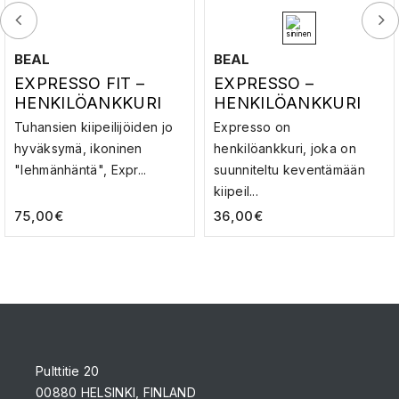
BEAL
BEAL
EXPRESSO FIT –
EXPRESSO –
HENKILÖANKKURI
HENKILÖANKKURI
Tuhansien kiipeilijöiden jo
Expresso on
hyväksymä, ikoninen
henkilöankkuri, joka on
"lehmänhäntä", Expr...
suunniteltu keventämään
kiipeil...
75,00
€
36,00
€
Pulttitie 20
00880 HELSINKI, FINLAND