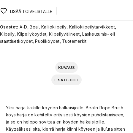
LISÄÄ TOIVELISTALLE
Osastot:
A-D
,
Beal
,
Kalliokiipeily
,
Kalliokiipeilytarvikkeet
,
Kiipeily
,
Kiipeilyköydet
,
Kiipeilyvälineet
,
Laskeutumis- eli
staattisetköydet
,
Puoliköydet
,
Tuotemerkit
KUVAUS
LISÄTIEDOT
Yksi harja kaikille köyden halkaisijoille. Bealin Rope Brush -
köysiharja on kehitetty erityisesti köysien puhdistamiseen,
ja se on helppo sovittaa eri köyden halkaisijoille.
Käyttääksesi sitä, kierrä harja kiinni köyteen ja liu’uta sitten