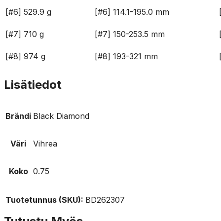
[#6] 529.9 g
[#6] 114.1-195.0 mm
[#7] 710 g
[#7] 150-253.5 mm
[#8] 974 g
[#8] 193-321 mm
Lisätiedot
Brändi
Black Diamond
Väri
Vihreä
Koko
0.75
Tuotetunnus (SKU):
BD262307