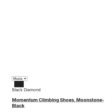
Black Diamond
43
Momentum Climbing Shoes, Moonstone-
Black
43.5