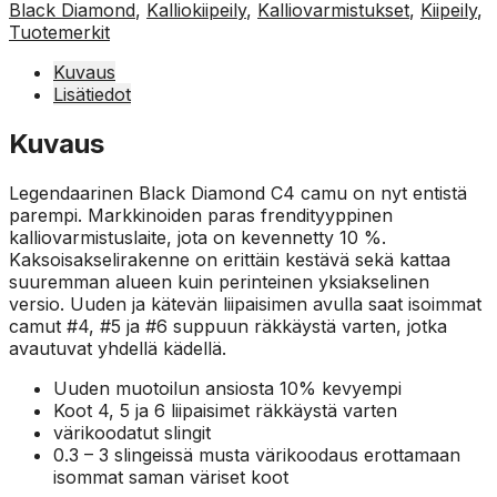
Black Diamond
,
Kalliokiipeily
,
Kalliovarmistukset
,
Kiipeily
,
Tuotemerkit
Kuvaus
Lisätiedot
Kuvaus
Legendaarinen Black Diamond C4 camu on nyt entistä
parempi. Markkinoiden paras frendityyppinen
kalliovarmistuslaite, jota on kevennetty 10 %.
Kaksoisakselirakenne on erittäin kestävä sekä kattaa
suuremman alueen kuin perinteinen yksiakselinen
versio. Uuden ja kätevän liipaisimen avulla saat isoimmat
camut #4, #5 ja #6 suppuun räkkäystä varten, jotka
avautuvat yhdellä kädellä.
Uuden muotoilun ansiosta 10% kevyempi
Koot 4, 5 ja 6 liipaisimet räkkäystä varten
värikoodatut slingit
0.3 – 3 slingeissä musta värikoodaus erottamaan
isommat saman väriset koot