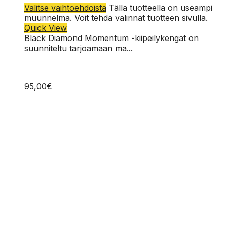
44
Valitse vaihtoehdoista
Tällä tuotteella on useampi
muunnelma. Voit tehdä valinnat tuotteen sivulla.
44.5
Quick View
45
Black Diamond Momentum -kiipeilykengät on
suunniteltu tarjoamaan ma...
95,00
€