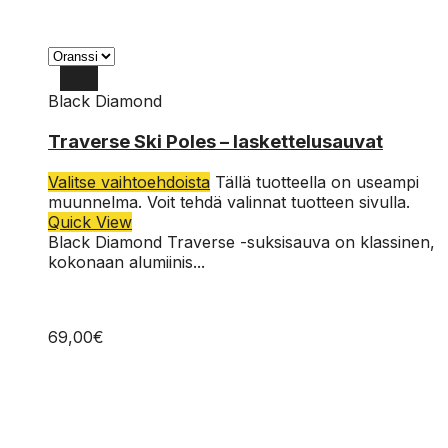
Black Diamond
140cm
Traverse Ski Poles – laskettelusauvat
155cm
Valitse vaihtoehdoista
Tällä tuotteella on useampi
muunnelma. Voit tehdä valinnat tuotteen sivulla.
Quick View
Black Diamond Traverse -suksisauva on klassinen,
kokonaan alumiinis...
69,00
€