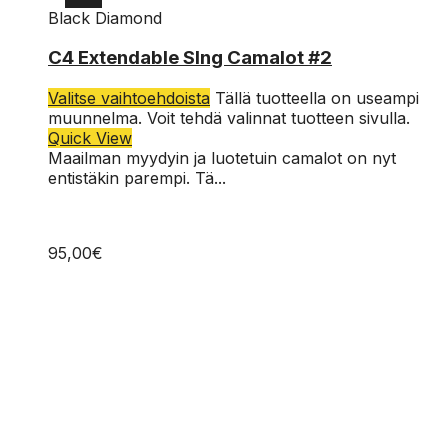
Black Diamond
2
C4 Extendable Slng Camalot #2
Valitse vaihtoehdoista
Tällä tuotteella on useampi
muunnelma. Voit tehdä valinnat tuotteen sivulla.
Quick View
Maailman myydyin ja luotetuin camalot on nyt
entistäkin parempi. Tä...
95,00
€