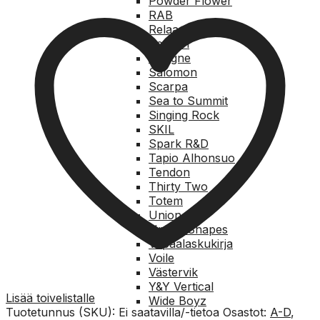
Powder Flower
RAB
Relaa.com
Reusch
Rungne
Salomon
Scarpa
Sea to Summit
Singing Rock
SKIL
Spark R&D
Tapio Alhonsuo
Tendon
Thirty Two
Totem
Union
United Shapes
Vapaalaskukirja
Voile
Västervik
Y&Y Vertical
Lisää toivelistalle
Wide Boyz
Tuotetunnus (SKU):
Ei saatavilla/-tietoa
Osastot:
A-D
,