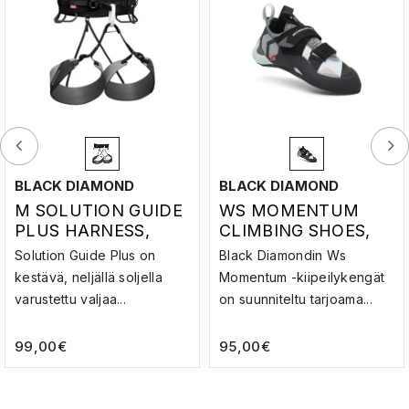
BLACK DIAMOND
BLACK DIAMOND
M SOLUTION GUIDE
WS MOMENTUM
PLUS HARNESS,
CLIMBING SHOES,
PEWTER
FOAM GREEN-ALLOY
Solution Guide Plus on
Black Diamondin Ws
kestävä, neljällä soljella
Momentum -kiipeilykengät
varustettu valjaa...
on suunniteltu tarjoama...
99,00
€
95,00
€