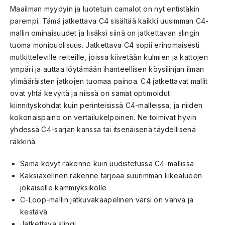
Maailman myydyin ja luotetuin camalot on nyt entistäkin
parempi. Tämä jatkettava C4 sisältää kaikki uusimman C4-
mallin ominaisuudet ja lisäksi siinä on jatkettavan slingin
tuoma monipuolisuus. Jatkettava C4 sopii erinomaisesti
mutkitteleville reiteille, joissa kiivetään kulmien ja kattojen
ympäri ja auttaa löytämään ihanteellisen köysilinjan ilman
ylimääräisten jatkojen tuomaa painoa. C4 jatkettavat mallit
ovat yhtä kevyitä ja niissä on samat optimoidut
kiinnityskohdat kuin perinteisissä C4-malleissa, ja niiden
kokonaispaino on vertailukelpoinen. Ne toimivat hyvin
yhdessä C4-sarjan kanssa tai itsenäisenä täydellisenä
räkkinä.
Sama kevyt rakenne kuin uudistetussa C4-mallissa
Kaksiaxelinen rakenne tarjoaa suurimman liikealueen
jokaiselle kammiyksikölle
C-Loop-mallin jatkuvakaapelinen varsi on vahva ja
kestävä
Jatkettava slingi