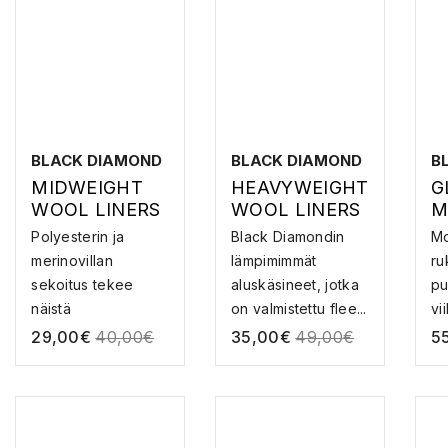
BLACK DIAMOND
BLACK DIAMOND
B
MIDWEIGHT
HEAVYWEIGHT
G
WOOL LINERS
WOOL LINERS
M
–
–
R
Polyesterin ja
Black Diamondin
Mo
ALUSHANSKA
ALUSHANSKA
merinovillan
lämpimimmät
ru
T
T
sekoitus tekee
aluskäsineet, jotka
pu
näistä
on valmistettu flee...
vii
alushansikkaista ...
29,00
€
40,00
€
35,00
€
49,00
€
5