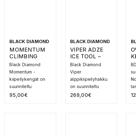
BLACK DIAMOND
BLACK DIAMOND
B
MOMENTUM
VIPER ADZE
O
CLIMBING
ICE TOOL –
K
SHOES,
JÄÄKIIPEILYH
S
Black Diamond
Black Diamond
BD
MOONSTONE-
AKKU
C
Momentum -
Viper
su
BLACK
L
kiipeilykengät on
alppikiipeilyhakku
No
S
suunniteltu
on suunniteltu
ta
S
tarjoamaan ma...
kestävyyttä j...
95,00
€
269,00
€
1