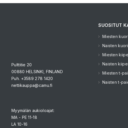
SUOSITUT K
Miesten kuori
Naisten kuori
Miesten kiipe
Naisten kiipe
Pulttitie 20
00880 HELSINKI, FINLAND
Miesten t-pai
Puh. +3589 278 1420
Naisten t-pai
nettikauppa@camu.fi
Myymälän aukioloajat:
MA - PE 11-18
LA 10-16