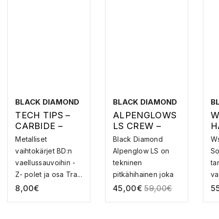
BLACK DIAMOND
BLACK DIAMOND
B
TECH TIPS –
ALPENGLOWS
W
CARBIDE –
LS CREW –
H
VAELLUSSAUV
AURINKOSUOJ
K
Metalliset
Black Diamond
Ws
AN KÄRKI
APAITA
A
vaihtokärjet BD:n
Alpenglow LS on
So
vaellussauvoihin -
tekninen
ta
Z- polet ja osa Tra...
pitkähihainen joka
va
tarjoaa s...
8,00
€
45,00
€
59,00
€
5