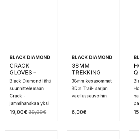
BLACK DIAMOND
BLACK DIAMOND
B
CRACK
38MM
H
GLOVES –
TREKKING
Q
JAMMIHANSK
BASKET –
1
Black Diamond lähti
38mm kesäsommat
Bl
AT
SOMPA
suunnittelemaan
BD:n Trail- sarjan
Ho
Crack -
vaellussauvoihin.
nä
jammihanskaa yksi
pa
tavoit...
La
19,00
€
39,00
€
6,00
€
1