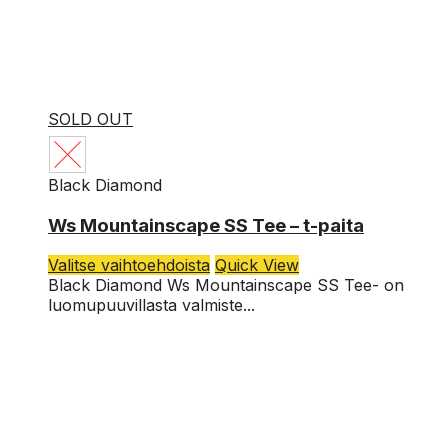
SOLD OUT
Black Diamond
L
Ws Mountainscape SS Tee – t-paita
M
Tällä
Valitse vaihtoehdoista
Quick View
tuotteella
Black Diamond Ws Mountainscape SS Tee- on
S
on
luomupuuvillasta valmiste...
useampi
muunnelma.
Voit
tehdä
valinnat
tuotteen
sivulla.