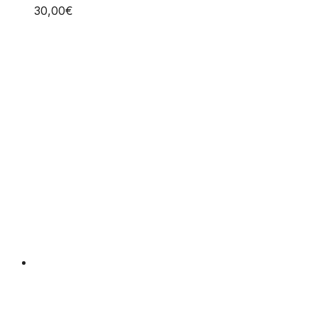
30,00
€
tehdä
valinnat
tuotteen
sivulla.