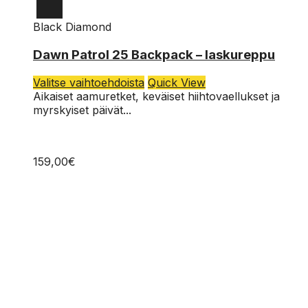
Black Diamond
M-L
Dawn Patrol 25 Backpack – laskureppu
S-M
Tällä
Valitse vaihtoehdoista
Quick View
tuotteella
Aikaiset aamuretket, keväiset hiihtovaellukset ja
on
myrskyiset päivät...
useampi
muunnelma.
Voit
159,00
€
tehdä
valinnat
tuotteen
sivulla.