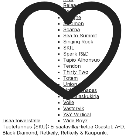
kumikärki
Relaa.com
määrä
Reusch
Rungne
Salomon
Scarpa
Sea to Summit
Singing Rock
SKIL
Spark R&D
Tapio Alhonsuo
Tendon
Thirty Two
Totem
Union
United Shapes
Vapaalaskukirja
Voile
Västervik
Y&Y Vertical
Lisää toivelistalle
Wide Boyz
Tuotetunnus (SKU):
Ei saatavilla/-tietoa
Osastot:
A-D
,
Black Diamond
,
Retkeily
,
Retkeily & Kaupunki
,