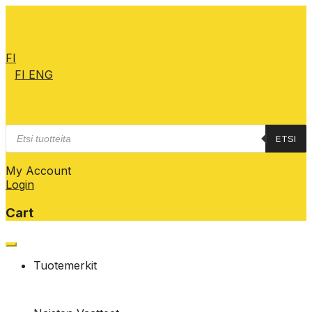
FI
FI
ENG
Products
ETSI
search
My Account
Login
Cart
Skip
to
Tuotemerkit
content