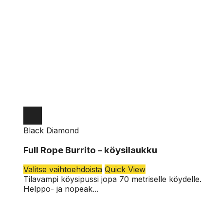
Black Diamond
Full Rope Burrito – köysilaukku
Tällä
Valitse vaihtoehdoista
Quick View
tuotteella
Tilavampi köysipussi jopa 70 metriselle köydelle.
on
Helppo- ja nopeak...
useampi
muunnelma.
Voit