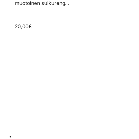
on
muotoinen sulkureng...
useampi
muunnelma.
Voit
20,00
€
tehdä
valinnat
tuotteen
sivulla.