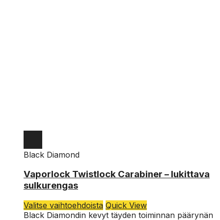
Black Diamond
Vaporlock Twistlock Carabiner – lukittava
sulkurengas
Tällä
Valitse vaihtoehdoista
Quick View
tuotteella
Black Diamondin kevyt täyden toiminnan päärynän