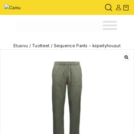
Etusivu
/
Tuotteet
/
Sequence Pants – kiipeilyhousut
🔍