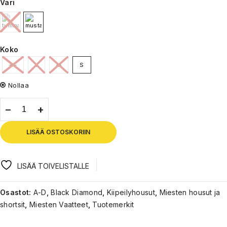
Väri
Koko
XL
L
M
S
Nollaa
LISÄÄ OSTOSKORIIN
LISÄÄ TOIVELISTALLE
Osastot:
A-D
,
Black Diamond
,
Kiipeilyhousut
,
Miesten housut ja
shortsit
,
Miesten Vaatteet
,
Tuotemerkit