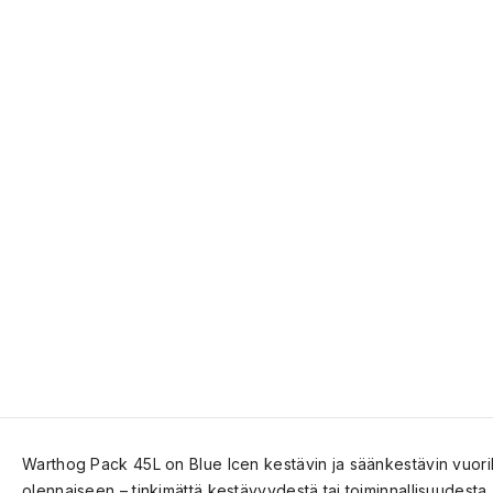
Warthog Pack 45L on Blue Icen kestävin ja säänkestävin vuorik
olennaiseen – tinkimättä kestävyydestä tai toiminnallisuudesta