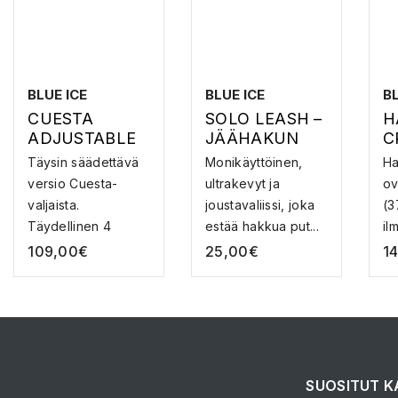
BLUE ICE
BLUE ICE
BL
CUESTA
SOLO LEASH –
H
ADJUSTABLE
JÄÄHAKUN
C
HARNESS –
LIISSI
J
Täysin säädettävä
Monikäyttöinen,
Ha
KIIPEILYVALJA
versio Cuesta-
ultrakevyt ja
ov
AT
valjaista.
joustavaliissi, joka
(3
Täydellinen 4
estää hakkua put...
il
vuodenajan...
109,00
€
25,00
€
1
SUOSITUT K