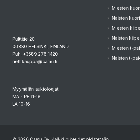
Miesten kuori
Naisten kuori
Miesten kiipe
Naisten kiipe
Pulttitie 20
00880 HELSINKI, FINLAND
Miesten t-pai
Puh. +3589 278 1420
Naisten t-pai
nettikauppa@camu.fi
Myymälän aukioloajat:
MA - PE 11-18
LA 10-16
© 2026 Camu Oy. Kaikki oikeudet pidätetään.