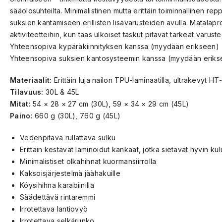
sääolosuhteilta. Minimalistinen mutta erittäin toiminnallinen 
suksien kantamiseen erillisten lisävarusteiden avulla. Matalapr
aktiviteetteihin, kun taas ulkoiset taskut pitävät tärkeät varuste
Yhteensopiva kypäräkiinnityksen kanssa (myydään erikseen)
Yhteensopiva suksien kantosysteemin kanssa (myydään eriks
Materiaalit:
Erittäin luja nailon TPU-laminaatilla, ultrakevyt 
Tilavuus:
30L & 45L
Mitat:
54 × 28 × 27 cm (30L), 59 × 34 × 29 cm (45L)
Paino:
660 g (30L), 760 g (45L)
Vedenpitävä rullattava sulku
Erittäin kestävät laminoidut kankaat, jotka sietävät hyvin kul
Minimalistiset olkahihnat kuormansiirrolla
Kaksoisjärjestelmä jäähakuille
Köysihihna karabiinilla
Säädettävä rintaremmi
Irrotettava lantiovyö
Irrotettava selkärunko