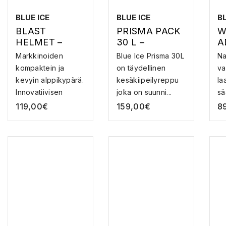
BLUE ICE
BLUE ICE
BL
BLAST
PRISMA PACK
W
HELMET –
30 L –
A
KIIPEILYKYPÄR
KIIPEILYREPPU
K
Markkinoiden
Blue Ice Prisma 30L
Na
Ä
A
kompaktein ja
on täydellinen
va
kevyin alppikypärä.
kesäkiipeilyreppu
la
Innovatiivisen
joka on suunni...
sä
hybri...
119,00
€
159,00
€
8