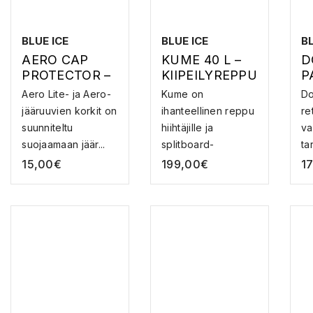
BLUE ICE
BLUE ICE
BL
AERO CAP
KUME 40 L –
D
PROTECTOR –
KIIPEILYREPPU
P
JÄÄRUUVIN
V
Aero Lite- ja Aero-
Kume on
Do
TERÄSUOJA
K
jääruuvien korkit on
ihanteellinen reppu
re
suunniteltu
hiihtäjille ja
va
suojaamaan jäär...
splitboard-
ta
laskijoille, ...
po
15,00
€
199,00
€
1