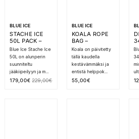
BLUE ICE
BLUE ICE
BL
STACHE ICE
KOALA ROPE
D
50L PACK –
BAG –
3
KIIPEILYREPPU
KÖYSIKASSI
K
Blue Ice Stache Ice
Koala on päivitetty
Bl
50L on alunperin
tällä kaudella
34
suunniteltu
kestävämmäksi ja
mi
jääkiipeilyyn ja m...
entistä helppok...
ul
al
179,00
€
229,00
€
55,00
€
1